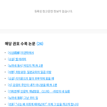
등록된 참고문헌 정보가 없습니다.
해당 권호 수록 논문
(
26
)
[시선視線] 미얀마에서
[소설] 벌 테라피
[노마네 동시] 박민지 책 外 1편
[서평] 희망공장, 일꾼교회의 일곱 사람
[소설] 리치몬드의 딸이 부뚜막에 왔을 때
[시] 감응의 주인이 내가 아니었을 때 外 1편
[기획연재] 인문학 개념정원 〈11회〉 - 라캉의 네 담론
[노마네 동화] 그냥 우리 집
[르포] “나는 왜 아프게 태어났어?” 이제 그 답을 하고자 합니다