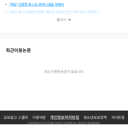
[좌담] 진정한 포스트-휴머니즘을 향해서
[좌담] 포스트휴먼과 현재: 새로운 기술과 인간 ‘사이’에서 사유하기
[책머리에] 화수동 골목에서
펼치기
[시] 회두 外 1편
[시] 어떤 손에 대한 이야기 하나 外 1편
[서평] 세상에 없는 시간에 대하여
최근이용논문
[노마네 동시] 장래희망 VS 장래희망 外 1편
[시] 콘트라베이스와 공중전화 부스 外 1편
[시] 폐쇄병동 의사 外 1편
최근 이용한 논문이 없습니다.
작가들 2021년 가을호(통권 78호) 목차
[시] 터널을 지나며 外 1편
[우현재又玄齋] 인천을 사유하는 집
[시] 산국 外 1편
[서평] ‘양념 반 프라이드 반’ 항해일지
[시] 브레이크타임 外 1편
개인정보처리방침
교보문고 스콜라
이용약관
청소년보호정책
사이트맵
[좌담]인간 이후의 인간: 포스트휴먼의 시학은 언제 시작되는가?
COPYRIGHT(C) KYOBO BOOK CENTRE ALL RIGHTS RESERVED.
[기획연재] 일제강점기 한국 현대시와 만주 〈1회〉 - 월경이민과 망명·유랑이민 시