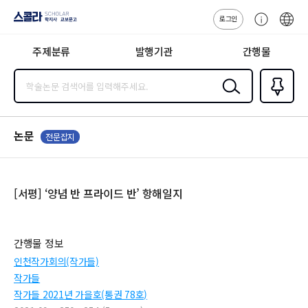
로그인
스콜라
고
ENG
SCHOLAR 학
객
지사·교보문고
주제분류
발행기관
간행물
센
터
검색
즐겨찾
기
0
논문
전문잡지
[서평] ‘양념 반 프라이드 반’ 항해일지
간행물 정보
인천작가회의(작가들)
작가들
작가들 2021년 가을호(통권 78호)