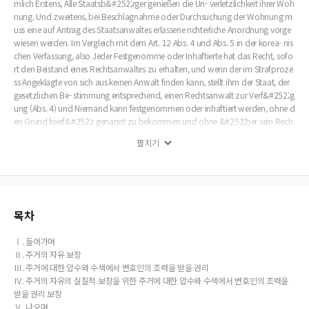
mlich Erstens, Alle Staatsb&#252;rger genießen die Un- verletzlichkeit ihrer Woh
nung. Und zweitens, bei Beschlagnahme oder Durchsuchung der Wohnung m
uss eine auf Antrag des Staatsanwaltes erlassene richterliche Anordnung vorge
wiesen werden. Im Vergleich mit dem Art. 12 Abs. 4 und Abs. 5 in der korea- nis
chen Verfassung, also Jeder Festgenomme oder Inhaftierte hat das Recht, sofo
rt den Beistand eines Rechtsanwaltes zu erhalten, und wenn der im Strafproze
ss Angeklagte von sich aus keinen Anwalt finden kann, stellt ihm der Staat, der
gesetzlichen Be- stimmung entsprechend, einen Rechtsanwalt zur Verf&#252;g
ung (Abs. 4) und Niemand kann festgenommen oder inhaftiert werden, ohne d
en Grund hierf&#252;r genannt zu bekommen und ohne &#252;ber sein Rech
t auf den Beistand eines Rechtsanwaltes in Kenntnis gesetzt zu werden (Abs. 5),
펼치기
regelt Art. 16 kein Grundrecht, sofort den Beistand eines Rechts- anwaltes zu er
halten, bei Beschlagnahme oder Durchsuchung der Wohnung. Zur Ver- wirklic
hung der Freiheit der Wohnung und Verst&#228;rkung der Unverletzlichkeit der
Wohnung in der Verfassung sollte das Grundrecht, sofort den Beistand eines R
echts- anwaltes zu erhalten, bei Beschlagnahme oder Durchsuchung der Wohn
ung neu vorge- schrieben und damit gew&#228;hrleistet werden. Im Jahr 2018
목차
hat bei uns in Korea eine Verfassungs&#228;nderung versucht, regelten die dar
maligen Vorschl&#228;ge f&#252;r die Verfassungs- &#228;nderung nicht das
Ⅰ. 들어가며
Recht, sofort den Beistand eines Rechtsanwaltes zu erhalten, bei Beschlagnah
Ⅱ. 주거의 자유 보장
me oder Durchsuchung der Wohnung. Das Grundrecht, sofort den Beistand ei
Ⅲ. 주거에 대한 압수와 수색에서 변호인의 조력을 받을 권리
nes Rechtsanwaltes zu erhalten, bei Beschlagnahme oder Durchsuchung der W
Ⅳ. 주거의 자유의 실질적 보장을 위한 주거에 대한 압수와 수색에서 변호인의 조력을
ohnung ist ein bedeutungvolles Grundrecht in der koreanische Verfassung zum
받을 권리 보장
Grundrecht- schutz, von daher sollte so das Grundrecht bei der zukunftigen Ve
Ⅴ. 나오며