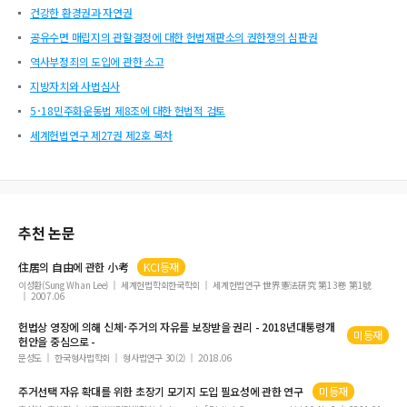
건강한 환경권과 자연권
공유수면 매립지의 관할결정에 대한 헌법재판소의 권한쟁의 심판권
역사부정죄의 도입에 관한 소고
지방자치와 사법심사
5･18민주화운동법 제8조에 대한 헌법적 검토
세계헌법연구 제27권 제2호 목차
추천 논문
住居의
自由
에 관한 小考
KCI등재
이성환(Sung Whan Lee)
세계헌법학회한국학회
세계헌법연구 世界憲法硏究 第13卷 第1號
2007.06
헌법상 영장에 의해 신체･
주거의
자유
를 보장받을 권리 - 2018년대통령개
미등재
헌안을 중심으로 -
문성도
한국형사법학회
형사법연구 30(2)
2018.06
주거
선택
자유
확대를 위한 초장기 모기지 도입 필요성에 관한 연구
미등재