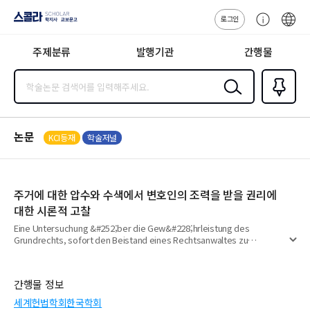
로그인
스콜라
고
ENG
SCHOLAR 학
객
지사·교보문고
주제분류
발행기관
간행물
센
터
검색
즐겨찾
기
0
논문
KCI등재
학술저널
주거에 대한 압수와 수색에서 변호인의 조력을 받을 권리에
대한 시론적 고찰
Eine Untersuchung &#252;ber die Gew&#228;hrleistung des
Grundrechts, sofort den Beistand eines Rechtsanwaltes zu
펼
erhalten, bei Beschlagnahme oder Durchsuchung der Wohnung
치
기
간행물 정보
세계헌법학회한국학회