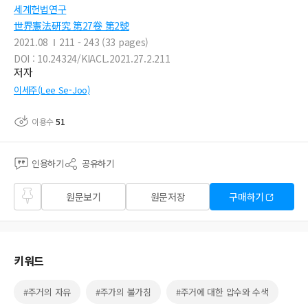
세계헌법연구
世界憲法硏究 第27卷 第2號
2021.08
211 - 243 (33 pages)
DOI : 10.24324/KIACL.2021.27.2.211
저자
이세주(Lee Se-Joo)
이용수
51
인용하기
공유하기
즐겨
원문보기
원문저장
구매하기
찾기
키워드
#주거의 자유
#주가의 불가침
#주거에 대한 압수와 수색