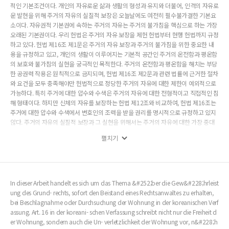
적인 기본조건이다. 개인의 자유로운 삶과 생활의 형성과 유지와 더불어, 인격의 자유로
운 발현을 위해 주거의 자유의 실질적 보장은 오늘날에도 여전히 필수불가결한 기본요
소이다. 자유권적 기본권에 속하는 주거의 자유는 주거의 불가침을 핵심으로 하는 가장
오래된 기본권이다. 우리 헌법은 주거의 자유 보장을 제헌 헌법부터 현행 헌법까지 규정
하고 있다. 헌법 제16조 제1문은 주거의 자유 보장과 주거의 불가침을 위한 중요한 내
용을 규정하고 있고, 개인의 생활이 이루어지는 기본적 공간인 주거의 온전함과 평온함
의 보호와 불가침의 실현을 궁극적인 목적한다. 주거의 온전함과 평온함을 해치는 부당
한 공권력 작용은 원칙적으로 금지되며, 헌법 제16조 제2문과 관련 법률에 근거한 절차
와 요건을 모두 충족해야만 헌법적으로 정당한 주거의 자유에 대한 제한이 예외적으로
가능하다. 특히 주거에 대한 압수와 수색은 주거의 자유에 대한 전형적이고 직접적인 침
해 형태이다. 하지만 신체의 자유를 보장하는 헌법 제12조와 비교하여, 헌법 제16조는
주거에 대한 압수와 수색에서 변호인의 조력을 받을 권리를 명시적으로 규정하고 있지
않다. 주거의 자유의 실질적 보장과 그 실현을 위해서는 주거의 자유에 대한 가장 중대
하고 직접적인 침해 행위인 압수와 수색에 있어서, 변호인의 조력을 받을 권리를 헌법적
펼치기
으로 보장할 필요성과 중요성은 크다고 할 수 있다. 주거에 대한 압수와 수색에서 변호
인의 조력을 받을 권리의 보장을 통해 주거의 자유의 실질적 보장이 실현될 수 있을 것
이다. 주거의 자유의 실질적 보장을 실현하기 위해 변호인의 조력을 받을 권리는 주거에
대한 압수와 수색의 경우에도 적용되고, 개별기본권으로 규정되어 실질적으로 보장되
어야 할 것이다. 앞으로의 헌법 개정에 있어서 이에 대한 보다 명시적인 헌법적 규정화
In dieser Arbeit handelt es sich um das Thema &#252;ber die Gew&#228;hrleist
를 통해 주거의 자유의 실질적 보장을 실현해야 할 것이다.
ung des Grund- rechts, sofort den Beistand eines Rechtsanwaltes zu erhalten,
bei Beschlagnahme oder Durchsuchung der Wohnung in der koreanischen Verf
assung. Art. 16 in der koreani- schen Verfassung schreibt nicht nur die Freiheit d
er Wohnung, sondern auch die Un- verletzlichkeit der Wohnung vor, n&#228;h