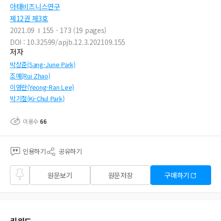
아태비즈니스연구
제12권 제3호
2021.09
155 - 173 (19 pages)
DOI : 10.32599/apjb.12.3.202109.155
저자
박상준(Sang-June Park)
조예(Rui Zhao)
이영란(Yeong-Ran Lee)
박기철(Ki-Chul Park)
이용수
66
인용하기
공유하기
즐겨
원문보기
원문저장
구매하기
찾기