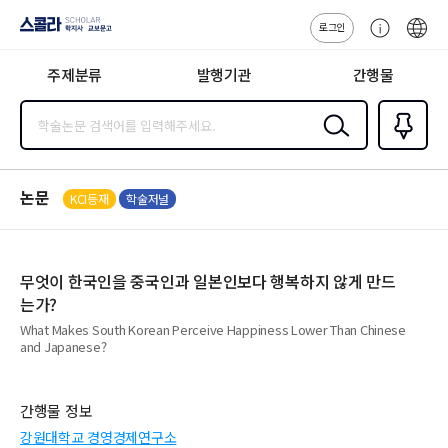
로그인
스콜라
고
ENG
SCHOLAR 학
객
지사·교보문고
주제분류
발행기관
간행물
센
터
검색
즐겨찾
기
0
논문
KCI등재
학술저널
무엇이 한국인을 중국인과 일본인보다 행복하지 않게 만드
는가?
What Makes South Korean Perceive Happiness Lower Than Chinese
and Japanese?
간행물 정보
강원대학교 경영경제연구소