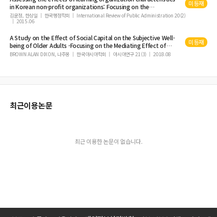
미등재
Managerial Overconfidence and Firm Value
in Korean non-profit organizations: Focusing on the
association with perceived
financial
performance and
김윤정, 한상일
한국행정학회
International Review of Public Administration 20(2)
2015.06
employee
satisfaction
A Study on the Effect of Social Capital on the Subjective Well-
미등재
being of Older Adults -Focusing on the Mediating Effect of
Financial
Satisfaction
-
BROWN ALAN DIXON, 나주몽
한국아시아학회
아시아연구 21(3)
2018.08
최근이용논문
최근 이용한 논문이 없습니다.