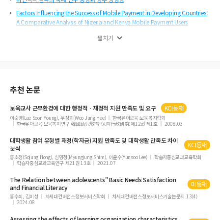
Factors Influencing the Success of Mobile Payment in Developing Countries:
A Comparative Analysis of Nigeria and Kenya Mobile Payment Users
기업경계에 관한 세 이론의 비교
펼치기
무엇이 한국인을 중국인과 일본인보다 행복하지 않게 만드는가?
연구개발 집약도가 높은 쇠퇴기 기업들의 원가행태
MBTI 조직성격유형화에 따른 기업분류
추천 논문
글로벌 기업에 대한 환경보조금과 환경투자지출이 중국 기업의 수익성에 미치는 영
향
보육교사 근무환경에 대한 행정적ㆍ재정적 지원 만족도 및 요구
KCI등재
기업특성 및 사외이사 특징이 기업의 부정행위에 미치는 영향
이순영(Lee Soon Young), 우정희(Woo Jung Hee)
한국유아교육·보육복지학회
GDP 연계채권과 환리스크 프리미엄
한국유아교육·보육복지연구 韓國幼兒敎育·保育行政硏究 제12권 제1호
2008.03
감사인 교체연도의 재무제표 비교가능성
대학생활 참여 유형별 재정(학자금) 지원 만족도 및 대학생활 만족도 차이
KCI등재
분석
라이브 커머스에서 정보와 왕홍 특성이 소비자의 구매의도에 미치는 영향
홍소정(Sojung Hong), 심명정(Myungjung Shim), 이윤수(Yunsoo Lee)
학습자중심교과교육학회
학습자중심교과교육연구 제21권 13호
2021.07
Does a Firm s IPO Affect Other Firms in the Same Conglomerate?
사회적 배제가 과시소비에 미치는 영향
The Relation between adolescents" Basic Needs
Satisfaction
미등재
and
Financial
Literacy
중국 C2C 소셜커머스 플랫폼에서 판매자와 브랜드 신뢰가 지속적 구매의도에 미치
홍수희, 김미성
차세대컨버전스정보서비스학회
차세대컨버전스정보서비스기술논문지 13(4)
는 영향
2024.08
이익조정과 스톡옵션이 자사주 매입 공시효과에 미치는 영향
Assessing the effects of learning organization characteristics