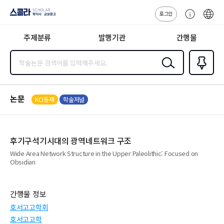
로그인
스콜라
고
ENG
SCHOLAR 학
객
지사·교보문고
주제분류
발행기관
간행물
센
터
검색
즐겨찾
기
0
논문
KCI등재
학술저널
후기구석기시대의 광역네트워크 구조
Wide Area Network Structure in the Upper Paleolithic: Focused on
Obsidian
간행물 정보
호서고고학회
호서고고학