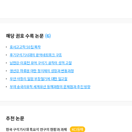
해당 권호 수록 논문
(
6
)
호서고고학 50집 목차
후기구석기시대의 광역네트워크 구조
남한강-미호천 유역 구석기 공작의 성격 고찰
영산강 하류권 마한 정치체의 성장과 변동과정
무안 사창리 일원 부장철기에 대한 일고찰
부여 송국리유적 세계유산 등재과정의 문제점과 추진 방향
추천 논문
한국 구석기시대
흑요석
연구의 현황과 과제
KCI등재