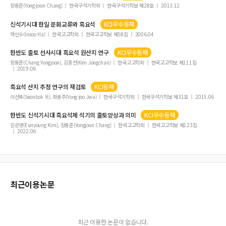
장용준(Yong-joon Chang)
한국구석기학회
한국구석기학보 제28호
2013.12
신석기시대 한일 문화교류와
흑요석
KCI우수등재
하인수(Insoo Ha)
한국고고학회
한국고고학보 제58집
2006.04
한반도 출토 선사시대
흑요석
원산지 연구
KCI우수등재
장용준(Chang Yongjoon), 김종찬(Kim Jongchan)
한국고고학회
한국고고학보 제111집
2019.06
흑요석
산지 추정 연구의 재검토
KCI등재
이선복(Seonbok Yi), 좌용주(Yong-joo Jwa)
한국구석기학회
한국구석기학보 제31호
2015.06
한반도 신석기시대
흑요석
제 석기의 출토양상과 의미
KCI우수등재
김은영(Eunyoung Kim), 장용준(Yongjoon Chang)
한국고고학회
한국고고학보 제123집
2022.06
최근이용논문
최근 이용한 논문이 없습니다.