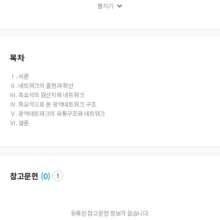
펼치기
was an important way. This area was the ‘Path of Chugaryeong Tectonic Valle
y’. There were A-C routes (Cheolwon route, Inje-Hongcheon route, and East Co
ast route) in the obsidian route of Mt. Baekdu, and the Cheolwon route could
be subdivided into Cheolwon- Pocheon route and Cheolwon-Yeoncheon rou
te. The significance of the wide area network in terms of obsidian is as follows.
First, people in Upper Paleolithic shared various survival skills and information
목차
among groups through the obsidian network. Second, in the central region of
the Korean Peninsula, the widearea network centered on the Chugaryeong tect
Ⅰ. 서론
onic valley was more developed than in other regions. It is presumed that peo
Ⅱ. 네트워크의 출현과 확산
ple of the Upper Paleolithic accumulated experiences through obsidian and cr
Ⅲ. 흑요석의 원산지와 네트워크
eated an intangible space where they could communicate information while s
Ⅳ. 흑요석으로 본 광역네트워크 구조
haring it.
Ⅴ. 광역네트워크의 유통구조와 네트워크
Ⅵ. 결론
참고문헌
(
0
)
등록된 참고문헌 정보가 없습니다.