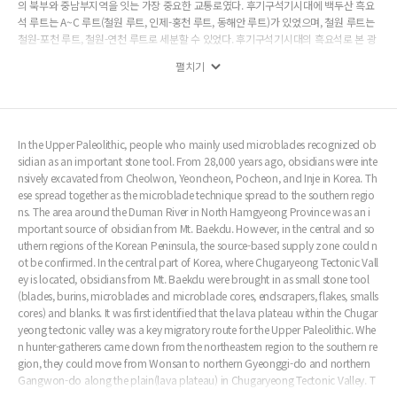
의 북부와 중남부지역을 잇는 가장 중요한 교통로였다. 후기구석기시대에 백두산 흑요
석 루트는 A~C 루트(철원 루트, 인제-홍천 루트, 동해안 루트)가 있었으며, 철원 루트는
철원-포천 루트, 철원-연천 루트로 세분할 수 있었다. 후기구석기시대의 흑요석로 본 광
역네트워크의 의의는 다음과 같다. 첫째, 후기구석기인은 흑요석 네트워크를 통해 집단
펼치기
간의 다양한 생존기술과 정보를 공유하였을 것으로 판단된다. 둘째, 한반도 중부지역에
서는 추가령 구조곡을 중심으로 한 광역네트워크가 다른 지역보다 발달되어 있었다. 후
기구석기인은 흑요석을 매개로 하여 경험을 축적하고 이를 공유하면서 서로의 정보와
소식을 나누는 무형의 공간을 창출했던 것으로 추정되었다.
In the Upper Paleolithic, people who mainly used microblades recognized ob
sidian as an important stone tool. From 28,000 years ago, obsidians were inte
nsively excavated from Cheolwon, Yeoncheon, Pocheon, and Inje in Korea. Th
ese spread together as the microblade technique spread to the southern regio
ns. The area around the Duman River in North Hamgyeong Province was an i
mportant source of obsidian from Mt. Baekdu. However, in the central and so
uthern regions of the Korean Peninsula, the source-based supply zone could n
ot be confirmed. In the central part of Korea, where Chugaryeong Tectonic Vall
ey is located, obsidians from Mt. Baekdu were brought in as small stone tool
(blades, burins, microblades and microblade cores, endscrapers, flakes, smalls
cores) and blanks. It was first identified that the lava plateau within the Chugar
yeong tectonic valley was a key migratory route for the Upper Paleolithic. Whe
n hunter-gatherers came down from the northeastern region to the southern re
gion, they could move from Wonsan to northern Gyeonggi-do and northern
Gangwon-do along the plain(lava plateau) in Chugaryeong Tectonic Valley. T
he Chugaryeong Tectonic Valley in the central region of the Korean Peninsula