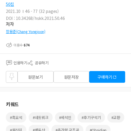
50집
2021.10
46 - 77 (32 pages)
DOI : 10.34268/hskk.2021.50.46
저자
장용준(Chang Yongjoon)
이용수
674
인용하기
공유하기
즐겨
원문보기
원문저장
구매하기
찾기
키워드
#흑요석
#네트워크
#세석인
#후기구석기
#교환
#원산지
#백두산
#추가령 구조곡
#Obsidian