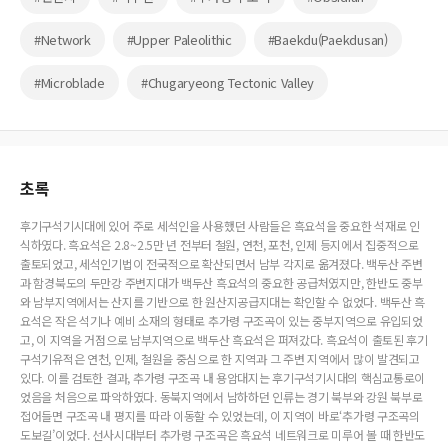
#Network
#Upper Paleolithic
#Baekdu(Paekdusan)
#Microblade
#Chugaryeong Tectonic Valley
초록
후기구석기시대에 있어 주로 세석인을 사용했던 사람들은 흑요석을 중요한 석재로 인
식하였다. 흑요석은 2.8~2.5만 년 전부터 철원, 연천, 포천, 인제 등지에서 집중적으로
출토되었고, 세석인기법이 전국적으로 확산되면서 남부 각지로 옮겨졌다. 백두산 주변
과 함경북도의 두만강 주변지대가 백두산 흑요석의 중요한 공급처였지만, 한반도 중부
와 남부지역에서는 산지를 기반으로 한 원산지공급지대는 확인할 수 없었다. 백두산 흑
요석은 작은 석기나 예비 소재의 형태로 추가령 구조곡이 있는 중부지역으로 유입되었
고, 이 지역을 거점으로 남부지역으로 백두산 흑요석은 퍼져갔다. 흑요석이 출토된 후기
구석기유적은 연천, 인제, 철원을 중심으로 한 지역과 그 주변 지역에서 많이 발견되고
있다. 이를 검토한 결과, 추가령 구조곡 내 용암대지는 후기구석기시대의 핵심교통로이
었음을 처음으로 파악하였다. 동북지역에서 남하하던 인류는 경기 북부와 강원 북부로
접어들면 구조곡 내 평지를 따라 이동할 수 있었는데, 이 지역이 바로‘추가령 구조곡의
도보길’이었다. 선사시대부터 추가령 구조곡은 흑요석 네트워크로 미루어 볼 때 한반도