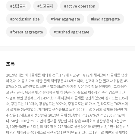
#산림골재
#신고골재
#active operation
#production size
#river aggregate
#land aggregate
#forest aggregate
#crushed aggregate
초록
2019년에는 바다골재를 제외한 전국 147개 시군구의 872개 채취장에서 골재를 생산
하였다. 이 중 허가에 의한 골재 채취장은 414개소이며, 신고에 의한 골재 채취장은 45
8개소이다. 골재원별로 보면 선별파쇄골재가 가장 많은 채취장을 운영하며, 그 다음으
로 산림골재, 육상골재, 선별세척골재, 하천골재의 순으로 채취장의 수가 감소한다. 지
역별로 보면 경상북도가 149개소의 채취장에서 골재를 생산하였으며 경기도는 135개
소, 강원도는 113개소, 경상남도는 92개소, 충청북도는 81개소, 전라북도는 70개소에
서 골재를 생산하였다. 채취장별 생산규모로 보면 100만 m3 이상의 골재를 생산한 채
취장은 17개소로서 생산량은 2019년 골재 생산량의 약 17.6%인 약 2,300만 m3이
다. 50만~100만 m3 미만의 골재를 생산한 채취장은 44개소로 생산량은 약 3천만 m
3, 10만~50만 m3 미만의 채취장은 273개소로 생산량은 약 6천만 m3, 1만~10만 m3
미만의 채취장은 409개소로 생산량은 1천7백만 m3, 그리고 1만 m3 미만의 골재채취