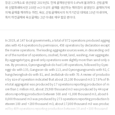
장은 129개소로 생산량은 2019년도 전체 골재생산량의 0.4%에 불과하다. 산림골재
와 선별파쇄에서만 100만 m3 이상의 골재를 생산하는 채취장이 운영된다. 골재허가에
의해 골재를 채취하는 하천, 육상, 산림골재에서의 허가기간은 대체로 10년 이내이며,
특히 하천골재와 육상골재는 2년 이내로 매우 짧은 편이다.
In 2019, at 147 local governments, a total of 872 operations produced aggreg
ates with 414 operations by permission, 458 operations by declaration except
the marine operations. The leading aggregate sources were, in descending ord
er of the number of operations, crushed, forest, land, washing, river aggregate.
By aggregate type, gravel-only operations were slightly more than sand-only o
nes. By province, Gyeongsangbuk-do had 149 operations, followed by Gyeo
nggi-do with 135, Gangwon-do with 113, and Gyeongsangnamdo with 92, C
hungcheongbuk-do with 81, and Jeollabuk-do with 70. A review of productio
n by size of operation indicated that about 23,100 thousand m3 (17.6% of th
e total aggregate) was produced by 17 operations reporting production of m
ore than 1 million m3, about 29,900 thousand m3 was produced by 44 oper
ations reporting production between 500 and <1,000 thousand m3, about 6
0,000 thousand m3 was produced by 273 operations reporting production b
etween 100 and <200 thousand m3, about 17,000 thousand m3 was produc
ed by 409 operations reporting production between 10 and <100 thousand
m3. 129 operations that producted less than 10 thousand m3 accounted for