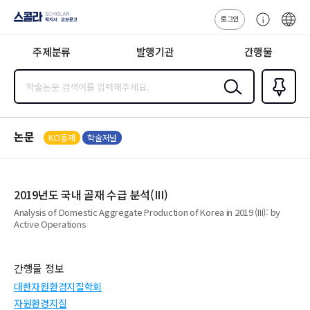
로그인
스콜라
고
ENG
SCHOLAR 학
객
지사·교보문고
주제분류
발행기관
간행물
센
터
검색
즐겨찾
기
0
논문
KCI등재
학술저널
2019년도 국내 골재 수급 분석(III)
Analysis of Domestic Aggregate Production of Korea in 2019 (III): by
Active Operations
간행물 정보
대한자원환경지질학회
자원환경지질