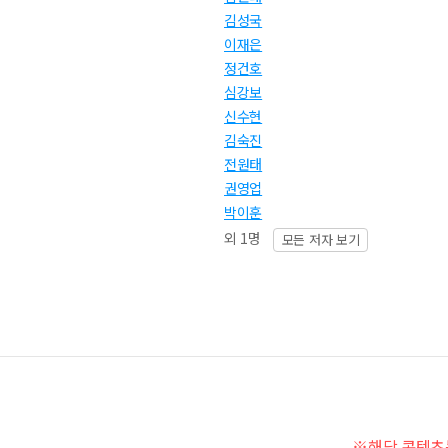
김성국
이재은
정건호
심강보
신수현
김숙진
전원태
권영업
박이훈
외 1명
모든 저자 보기
※해당 콘텐츠