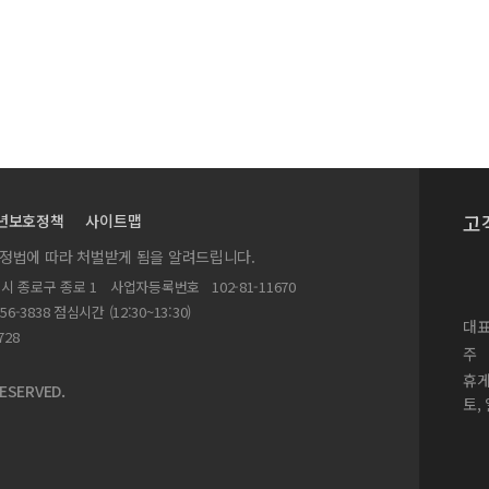
gging stress at early vegetative stage
R 시스템 개발
 markers for verifying Silybum marianum and Cirsium japonicum.
응에 미치는 영향
 지방, 및 무기이온 함량 변화
고
년보호정책
사이트맵
실정법에 따라 처벌받게 됨을 알려드립니다.
별시 종로구 종로 1
사업자등록번호
102-81-11670
156-3838 점심시간 (12:30~13:30)
대표
g of Platycodon grandiflorum for. duplex
728
주
root extract and anthraquinone compounds on herbicidal, fungicidal, 
휴
ESERVED.
토,