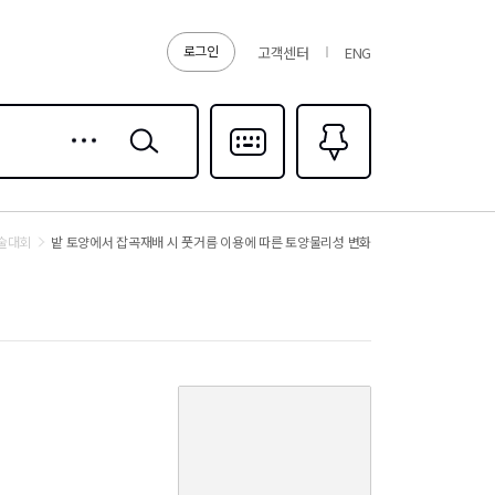
로그인
고객센터
ENG
상세
검색
검색
다국어입력
즐겨찾기
0
학술대회
밭 토양에서 잡곡재배 시 풋거름 이용에 따른 토양물리성 변화
커
버
이
미
지
없