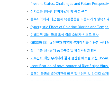
Present Status, Challenges and Future Perspectiv
전자코를 활용한 향미자원의 향 특성 분석
중부지역에서 최근 들깨 육성품종별 파종시기가 생육과 
Synergistic Effect of Chlorine Dioxide and Temp
미래고객 대상 국내 육성 쌀의 소비자 선호도 조사
GBSS와 SSⅡa 유전자 영역의 분자마커를 이용한 국내 
병아리콩 청국장의 품질특성 및 항산화활성 변화
기후변화 대응 우리나라 감자 생산량 예측을 위한 DSSA
Identification of novel source of Rice Stripe Virus
유색미 품종별 발아기간에 따른 일반성분 및 라디칼 소거
프로헥사디온칼슘 처리횟수별 처리방법에 따른 기장의 생
메타전사체 분석을 통한 지역별 콩 감염 바이러스 분석
경남지역 맥종별 파종기 차이에 따른 월동 후 생육 특성
수수의 품종별 약해에 따른 수량성 및 부산물 생산량 비교