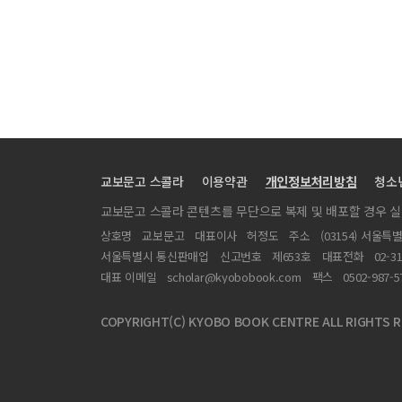
파종시기에 따른 수수 품종별 이화학적 특성 변화
Proteomic analysis of soybean leaf under waterlo
기후변화 및 환경 스트레스 영향평가를 위한 한국형 SPA
Development of SYBR green-based real-time PCR
온도구배챔버에서 온도 상승에 따른 콩의 생육과 수량 반
상승된 온도에 따른 생식생장기간 동안 콩 종실의 단백질,
교보문고 스콜라
이용약관
개인정보처리방침
청소
충북지역 쌀가루 전용 품종의 이앙시기별 생육특성
교보문고 스콜라 콘텐츠를 무단으로 복제 및 배포할 경우 
우리나라 쌀의 생산 현황과 미래 연구 방향
상호명
교보문고
대표이사
허정도
주소
(03154) 서울특
도라지 분화용으로의 개발을 위한 지상부 억제 기법 연구
서울특별시 통신판매업
신고번호
제653호
대표전화
02-3
Effect of N, P, and K on the Growth and Flowerin
대표 이메일
scholar@kyobobook.com
팩스
0502-987-5
Effects of different fractions of Rheum palmatum 
COPYRIGHT(C) KYOBO BOOK CENTRE ALL RIGHTS R
가축분뇨 퇴·액비 활용 복분자 생육 분석
가축분뇨 퇴·액비 활용 생산 오미자와 복분자 과육 분석
간척농지 고부가 작물 재배를 위한 물관리 방법 개발Ⅰ