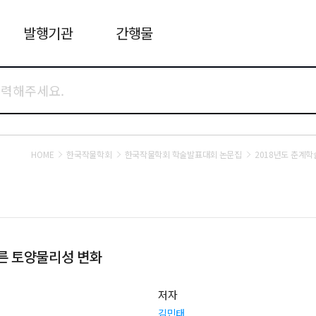
발행기관
간행물
HOME
한국작물학회
한국작물학회 학술발표대회 논문집
2018년도 춘계
른 토양물리성 변화
저자
김민태