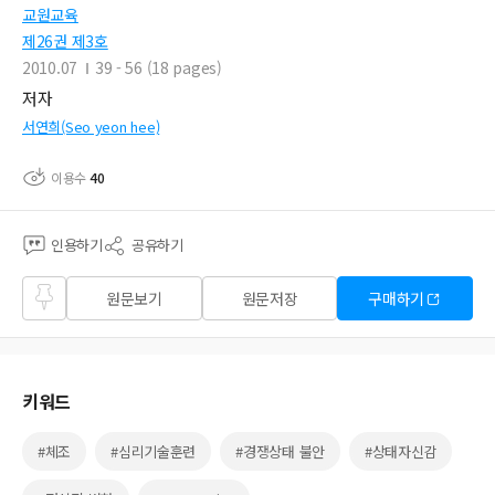
교원교육
제26권 제3호
2010.07
39 - 56 (18 pages)
저자
서연희(Seo yeon hee)
이용수
40
인용하기
공유하기
즐겨
원문보기
원문저장
구매하기
찾기
키워드
#체조
#심리기술훈련
#경쟁상태 불안
#상태자신감