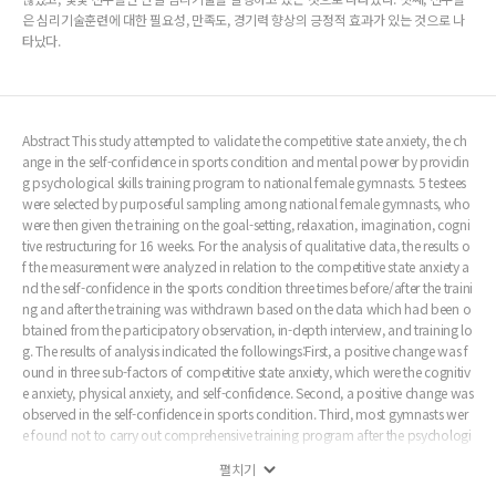
은 심리기술훈련에 대한 필요성, 만족도, 경기력 향상의 긍정적 효과가 있는 것으로 나
타났다.
Abstract This study attempted to validate the competitive state anxiety, the ch
ange in the self-confidence in sports condition and mental power by providin
g psychological skills training program to national female gymnasts. 5 testees
were selected by purposeful sampling among national female gymnasts, who
were then given the training on the goal-setting, relaxation, imagination, cogni
tive restructuring for 16 weeks. For the analysis of qualitative data, the results o
f the measurement were analyzed in relation to the competitive state anxiety a
nd the self-confidence in the sports condition three times before/after the traini
ng and after the training was withdrawn based on the data which had been o
btained from the participatory observation, in-depth interview, and training lo
g. The results of analysis indicated the followings:First, a positive change was f
ound in three sub-factors of competitive state anxiety, which were the cognitiv
e anxiety, physical anxiety, and self-confidence. Second, a positive change was
observed in the self-confidence in sports condition. Third, most gymnasts wer
e found not to carry out comprehensive training program after the psychologi
cal skills training program had been withdrawn, while only a few gymnasts we
펼치기
re implementing them. Fourth, the program was found to have a positive effec