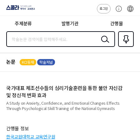
로그인
스콜라
고
ENG
SCHOLAR 학
객
지사·교보문고
주제분류
발행기관
간행물
센
터
검색
즐겨찾
기
0
논문
KCI등재
학술저널
국가대표 체조선수들의 심리기술훈련을 통한 불안 자신감
및 정신적 변화 효과
A Study on Anxiety, Confidence, and Emotional Changes Effects
Through Psychological Skill Training of the National Gymnasts
간행물 정보
한국교원대학교 교육연구원