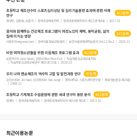
초등학교
체조
선수의 스포츠심리상담 및 심리기술훈련 효과에 관한 사례
KCI등재
연구
정성우, 김종원, 오준석
한국초등체육학회
한국초등체육학회지 제22권 제4호
2017.01
음악과 함께하는 건강
체조
프로그램이 여성노인의 체력, 동적균형, 삶의
KCI등재
질에 미치는 영향
이동우(Dong-woo Lee)
한국의료정보교육협회
보건의료생명과학논문지 Vol.12 No.2
2024.12
비만 여자청소년들을 위한 리듬
체조
프로그램 효과
KCI등재
오준석(Oh Joon-Seok), 김만의(Kim Man-Eui)
학습자중심교과교육학회
학습자중심교과교육연구 제20권 19호
2020.10
우리 나라 맨손
체조
의 역사적 고찰 및 발전과정 연구
미등재
김진수(Kim Jin-Soo), 김수정(Kim Soo-Jung)
경희대학교 스포츠과학연구원
체육학논문집 제26집
1998.12
초등학교 기계
체조
수업운영에 관한 국내 연구의 동향 분석
KCI등재
정영미
한국초등체육학회
한국초등체육학회지 제19권 제3호
2013.10
최근이용논문