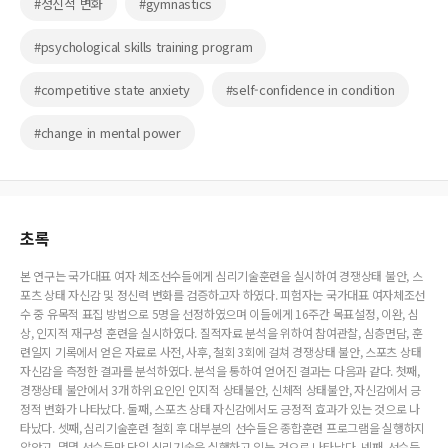
#정신적 변화
#gymnastics
#psychological skills training program
#competitive state anxiety
#self-confidence in condition
#change in mental power
초록
본 연구는 국가대표 여자 체조선수들에게 심리기술훈련을 실시하여 경쟁상태 불안, 스
포츠 상태 자신감 및 정신력 변화를 검증하고자 하였다. 피험자는 국가대표 여자체조선
수 중 유목적 표집 방법으로 5명을 선정하였으며 이들에게 16주간 목표설정, 이완, 심
상, 인지적 재구성 훈련을 실시하였다. 질적자료 분석을 위하여 참여관찰, 심층면담, 훈
련일지 기록에서 얻은 자료로 사전, 사후, 철회 3회에 걸쳐 경쟁상태 불안, 스포츠 상태
자신감을 측정한 결과를 분석하였다. 분석을 통하여 얻어진 결과는 다음과 같다. 첫째,
경쟁상태 불안에서 3개 하위요인인 인지적 상태불안, 신체적 상태불안, 자신감에서 긍
정적 변화가 나타났다. 둘째, 스포츠 상태 자신감에서도 긍정적 효과가 있는 것으로 나
타났다. 셋째, 심리기술훈련 철회 후 대부분의 선수들은 종합훈련 프로그램을 실행하지
않았고, 몇몇 선수들만 단일 심리기술을 실행하고 있는 것으로 나타났다. 넷째, 선수들