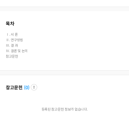
t on the necessity of the psychological skills training program, the degree of sat
isfaction, and the improvement of performance.
목차
Ⅰ. 서 론
Ⅱ. 연구방법
Ⅲ. 결 과
Ⅳ. 결론 및 논의
참고문헌
참고문헌
(
0
)
등록된 참고문헌 정보가 없습니다.