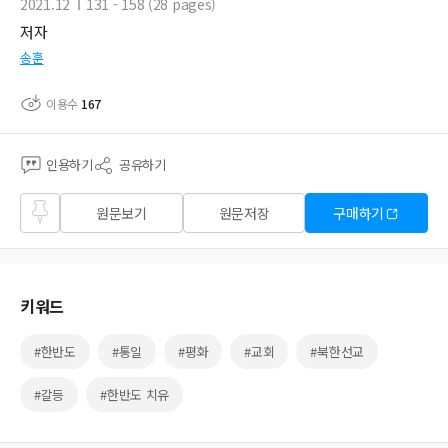
2021.12
131 - 158 (28 pages)
저자
송훈
이용수
167
인용하기
공유하기
즐겨
원문보기
원문저장
구매하기
찾기
키워드
#한반도
#통일
#평화
#교회
#북한선교
#갈등
#한반도 치유