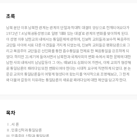
초록
남북 분단 이후 남북한 관계는 관계의 단절과 적대적 대결의 양상으로 전개되어오다가
1972년 7.4 남북공동성명으로 일명 ‘대화 있는 대결’로 관계의 변화를 맞이하게 된다.
이 성명 이후 남한교회 내에서는 통일문제에 관하여, 진보적 교회들과 보수적 복음주의
교단들 사이에 서로 다른 이견들을 가지게 되었는데, 진보적 교회들은 평화담론으로 그
리고 복음주의 교단들은 선진화를 통한 흡수통일을 전제로 한 복음통일을 강조하게 되
었다. 하지만 21세기에 들어서면서 남북한과 국제사회의 변화 속에서 북한 문제에 대한
남한 사회 내에서의 남남갈등이 그 어느 때보다도 심화되어 가면서, 이제 교회가 형성해
온 통일담론의 패러다임 또한 변화되어야 한다는 시대적 요구에 직면하게 되었다. 본 논
문은 교회의 통일담론들이 어떻게 형성되어 왔는지를 역사적으로 조명해보고, 그 한계
와 더불어 갈등의 치유라는 통일담론의 새로운 패러다임에 대한 제안을 담고자 한다.
목차
Ⅰ. 서 론
Ⅱ. 민중신학과 통일담론
Ⅲ. 민족주의 신학과 통일담론