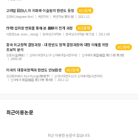
고려말 回鶻人의 귀화와 이슬람의
한반도
등장
KCI등재
김정위(Jongwee Kim)
백산학회
백산학보 第91號
2011.12
作物 섭취량 변화를 통해 본 農耕의 전개 과정
KCI등재
이준정(Lee June–, Jeong)
한국상고사학회
한국상고사학보 제73호
2011.08
중국 외교정책 결정과정 - 대
한반도
정책 결정과정에 대한 이해를 위한
KCI등재
초보적 분석
김흥규(金興圭)
신아시아연구소(구 신아세아질서연구회)
신아세아 新亞細亞 第15卷 第3號
2008.09
미국의 대중국정책과
한반도
안보환경
KCI등재
강근형(KANG Kun-Hyung)(康根亨)
신아시아연구소(구 신아세아질서연구회)
신아세아 新亞細亞 第19卷 第4號
2012.12
최근이용논문
최근 이용한 논문이 없습니다.