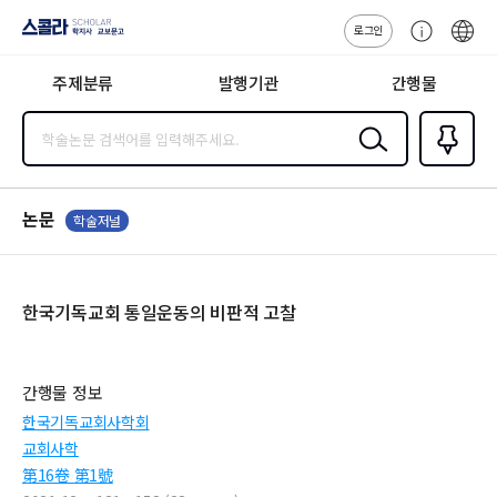
로그인
스콜라
고
ENG
SCHOLAR 학
객
지사·교보문고
주제분류
발행기관
간행물
센
터
검색
즐겨찾
기
0
논문
학술저널
한국기독교회 통일운동의 비판적 고찰
간행물 정보
한국기독교회사학회
교회사학
第16卷 第1號