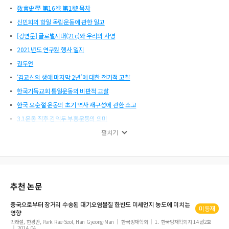
敎會史學 第16卷 第1號 목차
신민회의 항일 독립운동에 관한 일고
[강연문] 글로벌시대(21c)와 우리의 사명
2021년도 연구원 행사 일지
권두언
‘김교신의 생애 마지막 2년’에 대한 전기적 고찰
한국기독교회 통일운동의 비판적 고찰
한국 오순절 운동의 초기 역사 재구성에 관한 소고
3.1운동 직후 김익두 부흥운동의 의미
민족대표 박동완의 사회주의와 자본주의에 대한 기독교적 비판 및 변증
펼치기
[추모의 글] 언더우드의 비전과 한국교회사학연구원의 사명
초기 권서제도의 확립과 활동연구
추천 논문
중국으로부터 장거리 수송된 대기오염물질
한반도
미세먼지 농도에 미치는
미등재
영향
박래설, 한경만, Park Rae-Seol, Han Gyeong-Man
한국방재학회
1. 한국방재학회지 14권2호
2014.04