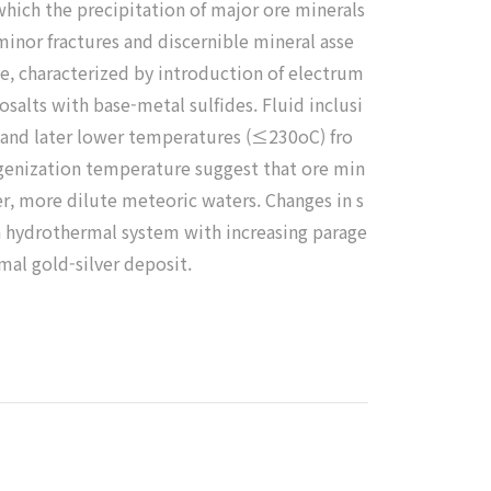
t which the precipitation of major ore minerals
minor fractures and discernible mineral asse
e, characterized by introduction of electrum
osalts with base-metal sulfides. Fluid inclusi
 and later lower temperatures (≤230oC) fro
mogenization temperature suggest that ore min
er, more dilute meteoric waters. Changes in s
on hydrothermal system with increasing parage
al gold-silver deposit.