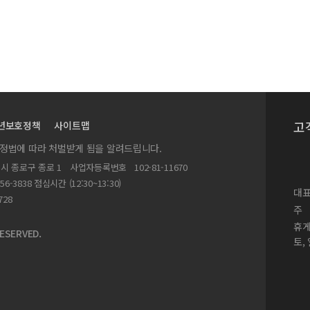
고
년보호정책
사이트맵
실정법에 따라 처벌받게 됨을 알려드립니다.
별시 종로구 종로 1
사업자등록번호
102-81-11670
156-3838 점심시간 (12:30~13:30)
대표
728
주
휴
ESERVED.
토,