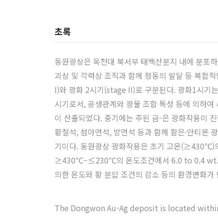
초록
동원광상은 옥천대 북서부 태백산분지 내에 분포하는
괴상 및 각력상 조직과 함께 정동의 발달 등 복합적인 
I)와 광화 2시기(stage II)로 구분된다. 광화1
시기로서, 공생관계와 광물 조합 특성 등에 의하여 세
이 산출되었다. 중기에는 주된 금-은 광화작용이 진
황철석, 섬아연석, 방연석 등과 함께 함은·안티몬
기이다. 동원광상 광화작용은 초기 고온(≥430℃
≥430℃~≤230℃의 온도조건에서 6.0 to 0.4
의한 온도와 황 분압 조건의 감소 등의 환경변화가 
The Dongwon Au-Ag deposit is located within