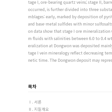
tage I, ore-bearing quartz veins; stage II, ba
occurred, is further divided into three subst
mblages: early, marked by deposition of pyri
and base-metal sulfides with minor sulfosalts
on data show that stage I ore mineralizatio
m fluids with salinities between 6.0 to 0.4 
eralization at Dongwon was deposited mainly d
tage I vein mineralogy reflect decreasing te
netic time. The Dongwon deposit may repres
목차
Ⅰ. 서론
Ⅱ. 지질개요