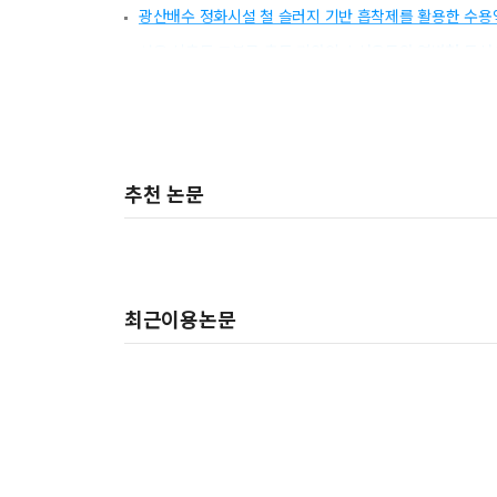
광산배수 정화시설 철 슬러지 기반 흡착제를 활용한 수용
서울 석촌동 고분군 출토 기와의 소성온도와 열변형 특성
광해방지사업의 전과정 온실가스 배출량 산정방법에 대한
추천 논문
최근이용논문