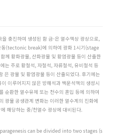
을 충진하여 생성된 함 금-은 열수맥상 광상으로,
tonic break)에 의하여 광화 1시기(stage
m)과 함께 황화광물, 산화광물 및 황염광물 등이 산출한
에는 주로 황철석, 자철석, 자류철석, 유비철석 등
함 은 광물 및 황염광물 등이 산출되었다. 후기에는
화작용이 이루어지지 않은 방해석과 백운석맥의 생성시
를 순환한 열수유체 또는 천수의 혼입 등에 의하여
동원광상의 광물 공생관계 변화는 이러한 열수계의 진화에
상에 해당하는 중/천열수 광상에 대비된다.
aragenesis can be divided into two stages (s