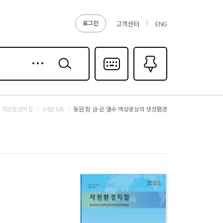
로그인
고객센터
ENG
상세
검색
검색
다국어입력
즐겨찾기
0
자원환경지질
54권 6호
동원 함 금-은 열수 맥상광상의 생성환경