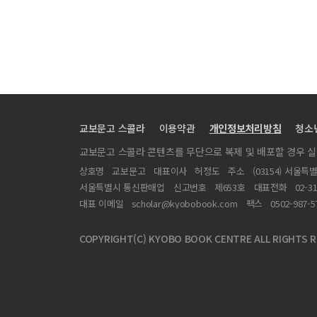
교보문고 스콜라
이용약관
개인정보처리방침
청소
교보문고 스콜라 콘텐츠를 무단으로 복제 및 배포할 경우 
상호명
교보문고
대표이사
허정도
주소
(03154) 서울특
서울특별시 통신판매업
신고번호
제653호
대표전화
02-3
대표 이메일
scholar@kyobobook.com
팩스
0502-987-5
COPYRIGHT(C) KYOBO BOOK CENTRE ALL RIGHTS R