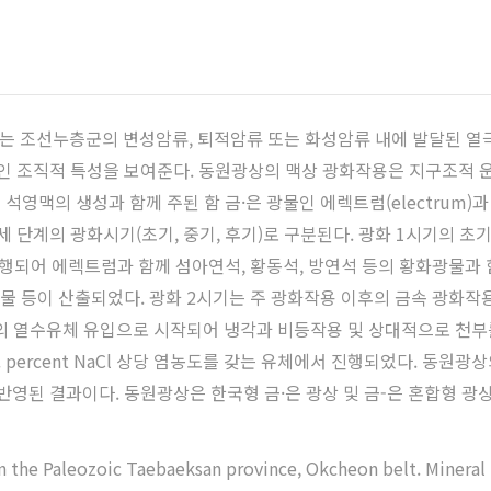
 조선누층군의 변성암류, 퇴적암류 또는 화성암류 내에 발달된 열극
조직적 특성을 보여준다. 동원광상의 맥상 광화작용은 지구조적 운동(tec
시기는 석영맥의 생성과 함께 주된 함 금·은 광물인 에렉트럼(electru
 단계의 광화시기(초기, 중기, 후기)로 구분된다. 광화 1시기의 초기
행되어 에렉트럼과 함께 섬아연석, 황동석, 방연석 등의 황화광물과 
 광물 등이 산출되었다. 광화 2시기는 주 광화작용 이후의 금속 광
)의 열수유체 유입으로 시작되어 냉각과 비등작용 및 상대적으로 천부
 wt. percent NaCl 상당 염농도를 갖는 유체에서 진행되었다. 
반영된 결과이다. 동원광상은 한국형 금·은 광상 및 금-은 혼합형 광
 the Paleozoic Taebaeksan province, Okcheon belt. Mineral p