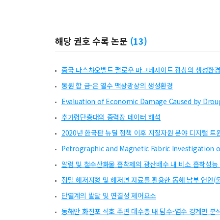
해당 권호 수록 논문
(
13
)
중국 다스챠오벨트 팰로우 마그네사이트 광상의 생성환경 
동원 함 금-은 열수 맥상광상의 생성환경
Evaluation of Economic Damage Caused by Drough
추가령단층대의 중력장 데이터 해석
2020년 한국판 뉴딜 정책 이후 지질자원 분야 디지털 
Petrographic and Magnetic Fabric Investigation 
알럼 및 철수산화물 흡착제의 광산배수 내 비소 흡착성능
정밀 해저지형 및 해저면 자료를 활용한 동해 남부 연안(
단열계의 발달 및 연결성 제어요소
동해안 화진포 석호 주변 대수층 내 담수-염수 경계면 분