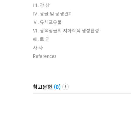
Ⅲ. 광 상
Ⅳ. 광물 및 공생관계
Ⅴ. 유체포유물
Ⅵ. 광석광물의 지화학적 생성환경
Ⅶ. 토 의
사 사
References
참고문헌
(
0
)