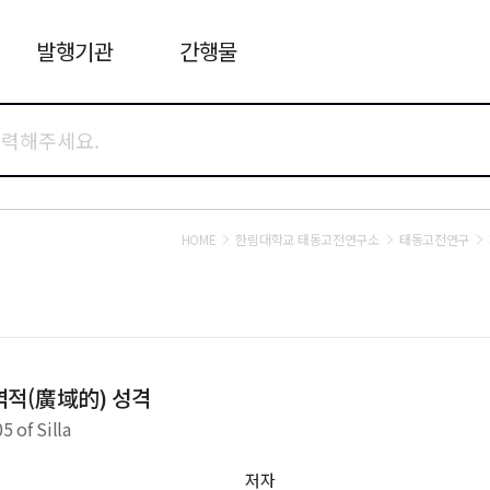
발행기관
간행물
HOME
한림대학교 태동고전연구소
태동고전연구
광역적(廣域的) 성격
5 of Silla
저자