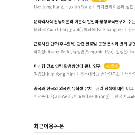
Hye Jung Kang, Hyo Jin Song
위기관리 이론과 실천
문화역사적 활동이론의 이론적 발전과 평생교육연구에
주
는
윤창국(Youn Changgook), 박상옥(Park Sangok)
한
근로시간 단축(
주
4일제) 관련 글로벌 동향 분석과 변화 방
박지성(Jisung Park), 류성민(Sungmin Ryu), 김정은(Ju
미래형 간호 인력 활용방안에 관한 연구
KCI등재
김용민(Kim Yong Min)
충북대학교 법학연구소
법학연
중국과 한국의 외국인 유학생 유치ㆍ관리 정책에 대한 비교
이천문(Li Qian-Wen), 이일용(Lee Il-Yong)
한국비교교
최근이용논문