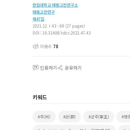
한림대학교 태동고전연구소
태동고전연구
제47집
2021.12
43 - 69 (27 pages)
DOI : 10.31408/tdicr.2021.47.43
이용수
78
인용하기
공유하기
키워드
#주(州)
#군(郡)
#군주(軍主)
#행