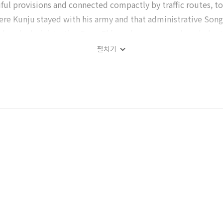
ful provisions and connected compactly by traffic routes, to
re Kunju stayed with his army and that administrative Song·
orhood administrative Song·Ch’on where was produced plent
 administrative Song·Ch’on, he commandeered provisions in h
펼치기
 were consisted of one wide area. Kunju commandeered provi