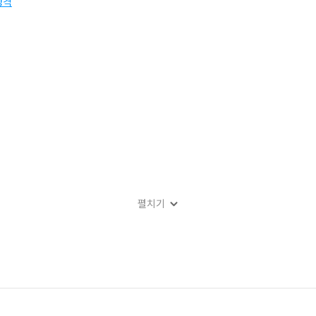
성격
펼치기
 정체성과 형상
송(南宋) 말 학술의 일면