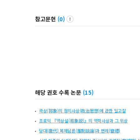
참고문헌
(
0
)
해당 권호 수록 논문
(
15
)
곽상(郭象)의 정치사상(政治思想)에 관한 일고찰
조호익 『역상설(易象說)』의 역학사상과 그 위상
당대(唐代) 복제담론(服制談論)과 변례(變禮)