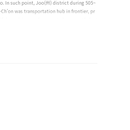
o. In such point, Joo(州) district during 505~
Ch’on was transportation hub in frontier, pr
iful provisions and connected compactly by t
is Song·Ch’on and neighborhood Song·Ch’on. I
sions in this wide area, so he could adminis