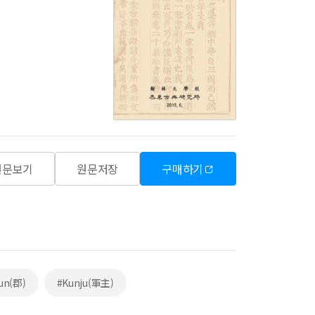
원문보기
원문저장
구매하기
un(郡)
#Kunju(軍主)