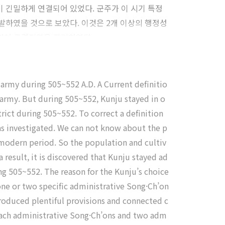
 긴밀하게 연결되어 있었다. 군주가 이 시기 특정
발하였을 것으로 보았다. 이것은 2개 이상의 행정성
지하여 국경지역을 관리하였다.
rmy during 505~552 A.D. A Current definitio
 army. But during 505~552, Kunju stayed in o
trict during 505~552. To correct a definition
was investigated. We can not know about the p
emodern period. So the population and cultiv
a result, it is discovered that Kunju stayed ad
ng 505~552. The reason for the Kunju’s choice
one or two specific administrative Song·Ch’on
roduced plentiful provisions and connected c
 each administrative Song·Ch’ons and two adm