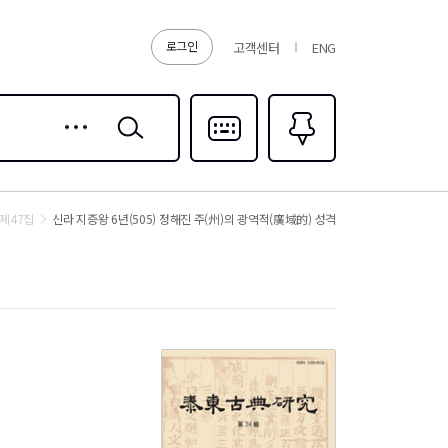
로그인
고객센터
ENG
상세
검색
검색
다국어입력
즐겨찾기
0
제47집
신라 지증왕 6년(505) 정해진 주(州)의 광역적(廣域的) 성격