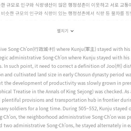
한 규모로 인구와 식량생산이 많은 행정성촌이 이웃하고 서로 교통이
비슷한 규모의 인구와 식량이 있는 행정성촌에서 식량 등 물자를 징
다. 군주는 이 구역을 바탕으로 식량 등 물자를 비축하고 군대를 유
펼치기
ative Song·Ch’on(行政城·村) where Kunju(軍主) stayed with his a
ategic administrative Song·Ch’on where Kunju stayed with his
 In such point, it need to correct a definition of Joo(州) dis
on and cultivated land size in early Chosun dynasty period 
 But the development of productivity was slowly grown in pr
aphical Treatise in the Annals of King Sejong) was checked. As 
lentiful provisions and transportation hub in frontier duri
many soldiers for a long time. During 505~552, Kunju stayed 
g·Ch’on, the neighborhood administrative Song·Ch’on was p
ed two administrative Song·Ch’ons, he stayed alternately in