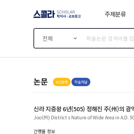
주제분류
스콜라 SCHOLAR 학지사·
교보문고
전체
논문
KCI등재
학술저널
신라 지증왕 6년(505) 정해진 주(州)의 
Joo(州) District s Nature of Wide Area in A.D. 50
간행물 정보