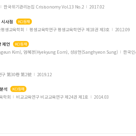
한국위기관리논집 Crisisonomy Vol.13 No.2
2017.02
 시사점
KCI등재
국평생교육학회
평생교육학연구 평생교육학연구 제18권 제3호
2012.09
향 제언
KCI등재
ngeun Kim), 엄혜경(Hyekyung Eom), 성상현(Sanghyeon Sung)
한국인
구 第30卷 第2號
2019.12
 분석
KCI등재
육학회
비교교육연구 비교교육연구 제24권 제1호
2014.03