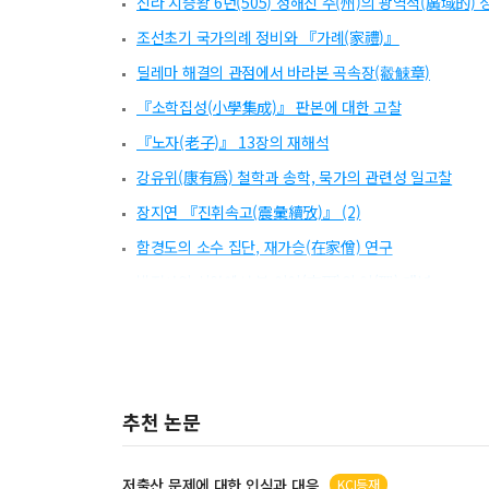
신라 지증왕 6년(505) 정해진 주(州)의 광역적(廣域的) 
조선초기 국가의례 정비와 『가례(家禮)』
딜레마 해결의 관점에서 바라본 곡속장(觳觫章)
『소학집성(小學集成)』 판본에 대한 고찰
『노자(老子)』 13장의 재해석
강유위(康有爲) 철학과 송학, 묵가의 관련성 일고찰
장지연 『진휘속고(震彙續攷)』 (2)
함경도의 소수 집단, 재가승(在家僧) 연구
발전사의 시야에서 본 이이(李珥)의 이(理) 개념
조선후기 사대부의 시문에 보이는 영규대사(靈圭大師)의
황진(黃震)의 인심유위장(人心惟危章) 해석을 통해 본 남
태동고전연구 제47집 목차
추천 논문
저출산 문제에 대한 인식과 대응
KCI등재