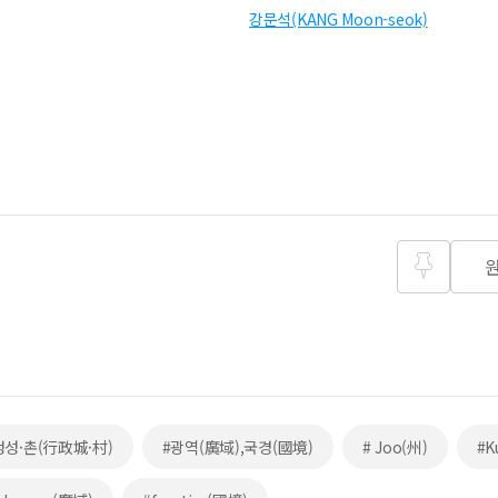
강문석(KANG Moon-seok)
즐겨찾
기
정성·촌(行政城·村)
#광역(廣域),국경(國境)
# Joo(州)
#K