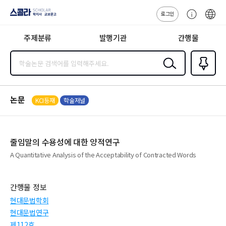
로그인
스콜라
고
ENG
SCHOLAR 학
객
지사·교보문고
주제분류
발행기관
간행물
센
터
검색
즐겨찾
기
0
논문
KCI등재
학술저널
줄임말의 수용성에 대한 양적연구
A Quantitative Analysis of the Acceptability of Contracted Words
간행물 정보
현대문법학회
현대문법연구
제112호