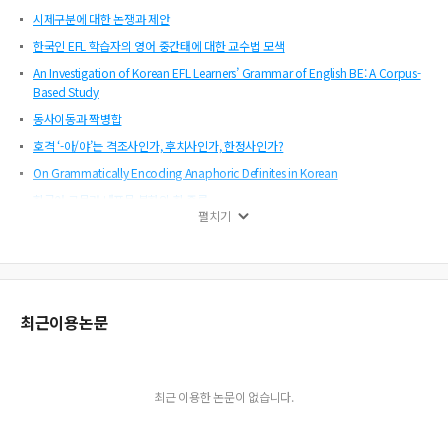
시제구분에 대한 논쟁과 제안
한국인 EFL 학습자의 영어 중간태에 대한 교수법 모색
An Investigation of Korean EFL Learners’ Grammar of English BE: A Corpus-
Based Study
동사이동과 짝병합
호격 ‘-아/야’는 격조사인가, 후치사인가, 한정사인가?
On Grammatically Encoding Anaphoric Definites in Korean
한국어 근문과 내포문 불화의 한 종류
펼치기
Two Approaches on Echoed Predicate Constructions Revisited
영어의 젠더중립 단수대명사 ‘They’의 Phi-자질과 분포
최근이용논문
최근 이용한 논문이 없습니다.