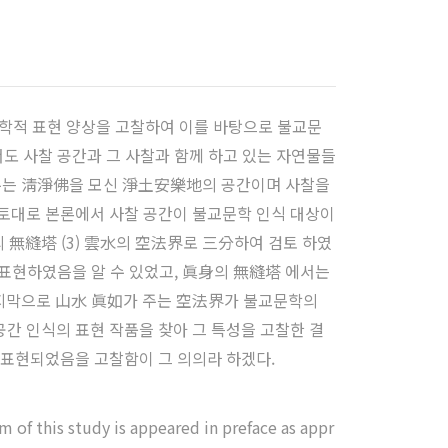
학적 표현 양상을 고찰하여 이를 바탕으로 불교문
도 사찰 공간과 그 사찰과 함께 하고 있는 자연물들
어주는 淸淨佛을 모신 淨土安樂地의 공간이며 사찰을
토대로 본론에서 사찰 공간이 불교문학 인식 대상이
身의 無縫塔 (3) 雲水의 空法界로 三分하여 검토 하였
 표현하였음을 알 수 있었고, 眞身의 無縫塔 에서는
마지막으로 山水 眞如가 주는 空法界가 불교문학의
간 인식의 표현 작품을 찾아 그 특성을 고찰한 결
 표현되었음을 고찰함이 그 의의라 하겠다.
of this study is appeared in preface as appr