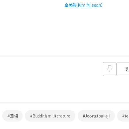
金美善(Kim Mi-seon)
즐겨찾
기
#圓相
#Buddhism literature
#Jeongtoallaji
#t