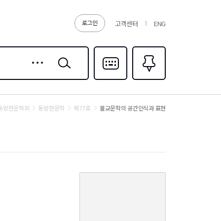
로그인
고객센터
ENG
상세
검색
검색
다국어입력
즐겨찾기
0
동방한문학회
동방한문학
제77호
불교문학의 공간인식과 표현
커
버
이
미
지
없