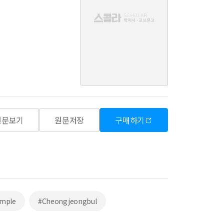
음
원문보기
원문저장
구매하기
emple
#Cheongjeongbul