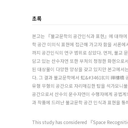
초록
본고는 『불교문학의 공간인식과 표현』에 대하여 고
학 공간 미의식 표현에 접근해 가고자 함을 서론에
까지 공간인식의 연구 범위로 삼았다. 먼저, 불
담고 있는 산수자연 또한 부처의 청정한 화현으로서
된 대상물이 다양한 양상을 갖고 있지만 본고에서는 불
다. 그 결과 불교문학에서 虹&#34618;의 禪樓
유형 무형의 공간으로 자리매김한 탑을 석가모니불의
공간으로서 산수의 운수자연이 수행자에게 공법계의 
과 작품에 드러난 불교문학 공간 인식과 표현을 통
This study has considered 『Space Recognitio