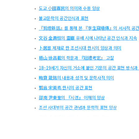
도교 小國寡民의 의미와 수용 양상
불교문학의 공간인식과 표현
『剪燈新話』를 통해 본 『李生窺墻傳』의 서사적 공간
文谷 金壽恒의 靈巖 유배 시에 나타난 공간 인식과 지속
卜居를 제재로 한 조선시대 한시의 양상과 의미
梧山 徐昌載의 학문과 『冠禮考定』 고찰
18~19세기 자신의 거소에 붙인 기문의 공간 표현 방식과
晦齋 箴銘의 내용과 성격 및 문학사적 의미
瓢翁 宋英耈 한시의 공간 표현
邵南 尹東奎의 『시경』 이해의 양상
조선 사대부의 공간 관념과 문학적 표현 양상
西崗 安益濟의 지리산 인식과 표현 특징