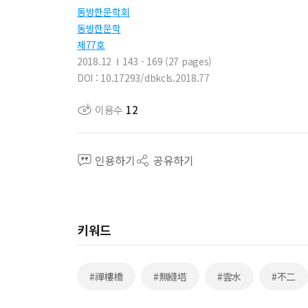
동방한문학회
동방한문학
제77호
2018.12
143 - 169 (27 pages)
DOI : 10.17293/dbkcls.2018.77
이용수
12
인용하기
공유하기
키워드
#禪樓橋
#無縫塔
#雲水
#不二