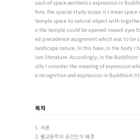
oach of space aesthetics expression in Buddhis
fore, the spacial study scope is I mean space
temple space to natural object with together
n the temple could be opened inward eyes fo
ed precedence assignment which was to be sp
landscape nature. In this base, in the body I
ism literature. Accordingly, in the Buddhism 
ults I consider the meaning of expression wh
e recognition and expression in Buddhism lit
목차
1. 서론
2. 불교문학의 공간인식 배경