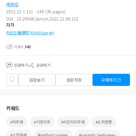
제99집
2021.12
111 - 149 (39 pages)
DOI : 10.29004/jkmch.2021.12.99.111
저자
최은진(崔銀珍)(CHOI Eun-jin)
이용수
343
인용하기
공유하기
즐겨
원문보기
원문저장
구매하기
찾기
키워드
#지주제
#기생지주
#식민지지주제
#소작관행
#소작문제
#landlord system
#parasitic landowner