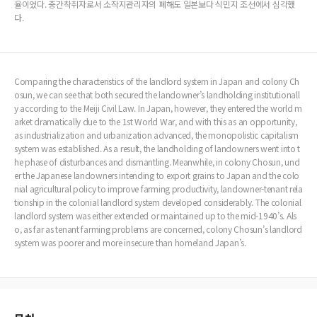
율이었다. 중간착취자로서 소작지관리자의 폐해도 일본보다 식민지 조선에서 심각했
다.
Comparing the characteristics of the landlord system in Japan and colony Ch
osun, we can see that both secured the landowner’s landholding institutionall
y according to the Meiji Civil Law. In Japan, however, they entered the world m
arket dramatically due to the 1st World War, and with this as an opportunity,
as industrialization and urbanization advanced, the monopolistic capitalism
system was established. As a result, the landholding of landowners went into t
he phase of disturbances and dismantling. Meanwhile, in colony Chosun, und
er the Japanese landowners intending to export grains to Japan and the colo
nial agricultural policy to improve farming productivity, landowner-tenant rela
tionship in the colonial landlord system developed considerably. The colonial
landlord system was either extended or maintained up to the mid-1940’s. Als
o, as far as tenant farming problems are concerned, colony Chosun’s landlord
system was poorer and more insecure than homeland Japan’s.