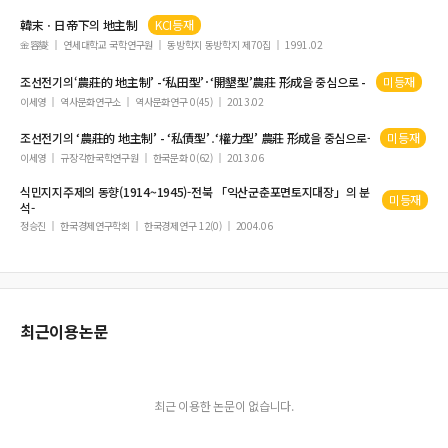
韓末ㆍ日帝下의
地主制
KCI등재
金容燮
연세대학교 국학연구원
동방학지 동방학지 제70집
1991.02
조선전기의‘農莊的
地主制
’ -‘私田型’･‘開墾型’農莊 形成을 중심으로 -
미등재
이세영
역사문화연구소
역사문화연구 0(45)
2013.02
조선전기의 ‘農莊的
地主制
’ - ‘私債型’․‘權力型’ 農莊 形成을 중심으로-
미등재
이세영
규장각한국학연구원
한국문화 0(62)
2013.06
식민지
지주제
의 동향(1914~1945)-전북 「익산군춘포면토지대장」의 분
미등재
석-
정승진
한국경제연구학회
한국경제연구 12(0)
2004.06
최근이용논문
최근 이용한 논문이 없습니다.