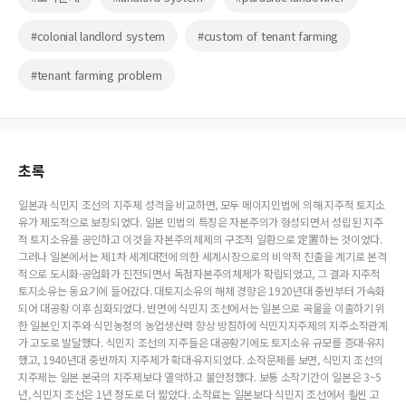
#colonial landlord system
#custom of tenant farming
#tenant farming problem
초록
일본과 식민지 조선의 지주제 성격을 비교하면, 모두 메이지민법에 의해 지주적 토지소
유가 제도적으로 보장되었다. 일본 민법의 특징은 자본주의가 형성되면서 성립된 지주
적 토지소유를 공인하고 이것을 자본주의체제의 구조적 일환으로 定置하는 것이었다.
그러나 일본에서는 제1차 세계대전에 의한 세계시장으로의 비약적 진출을 계기로 본격
적으로 도시화·공업화가 진전되면서 독점자본주의체제가 확립되었고, 그 결과 지주적
토지소유는 동요기에 들어갔다. 대토지소유의 해체 경향은 1920년대 중반부터 가속화
되어 대공황 이후 심화되었다. 반면에 식민지 조선에서는 일본으로 곡물을 이출하기 위
한 일본인 지주와 식민농정의 농업생산력 향상 방침하에 식민지지주제의 지주소작관계
가 고도로 발달했다. 식민지 조선의 지주들은 대공황기에도 토지소유 규모를 증대·유지
했고, 1940년대 중반까지 지주제가 확대·유지되었다. 소작문제를 보면, 식민지 조선의
지주제는 일본 본국의 지주제보다 열악하고 불안정했다. 보통 소작기간이 일본은 3~5
년, 식민지 조선은 1년 정도로 더 짧았다. 소작료는 일본보다 식민지 조선에서 훨씬 고