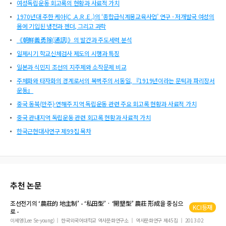
여성독립운동 회고록의 현황과 사료적 가치
1970년대 주한 케아(C .A .R .E .)의 ‘종합급식계몽교육사업’ 연구 - 저개발국 여성의
몸에 기입된 냉전과 젠더, 그리고 과학
《朝鮮義勇隊(通訊)》의 발간과 주도세력 분석
일제시기 학교신체검사 제도의 시행과 특징
일본과 식민지 조선의 지주제와 소작문제 비교
주체화와 타자화의 경계로서의 복벽주의 서동일, 『1919년이라는 문턱과 파리장서
운동』
중국 동북(만주)·연해주 지역 독립운동 관련 주요 회고록 현황과 사료적 가치
중국 관내지역 독립운동 관련 회고록 현황과 사료적 가치
한국근현대사연구 제99집 목차
추천 논문
조선전기의 ‘農莊的
地主制
’ - ‘私田型’ · ‘開墾型’ 農莊 形成을 중심으
KCI등재
로 -
이세영(Lee Se-young)
한국외국어대학교 역사문화연구소
역사문화연구 제45집
2013.02