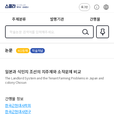
로그인
스콜라
고
ENG
SCHOLAR 학
객
지사·교보문고
주제분류
발행기관
간행물
센
터
검색
즐겨찾
기
0
논문
KCI등재
학술저널
일본과 식민지 조선의 지주제와 소작문제 비교
The Landlord System and the Tenant Farming Problems in Japan and
colony Chosun
간행물 정보
한국근현대사학회
한국근현대사연구