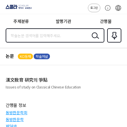
로그인
스콜라
고
ENG
SCHOLAR 학
객
지사·교보문고
주제분류
발행기관
간행물
센
터
검색
즐겨찾
기
0
논문
KCI등재
학술저널
漢文敎育 硏究의 爭點
Issues of study on Classical Chinese Education
간행물 정보
동방한문학회
동방한문학
제58호