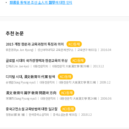
類書를 통해 본 조선 士人의 醫學에 대한 인식
추천 논문
2015 개정 한문과 교육과정의 특징과 의미
KCI등재
류준경(Ryu Jun Kyung)
성신여자대학교 교육문제연구소
교육연구 제65집
2016.04
글로벌 시대의 국가경쟁력과 한문교육의 위상
KCI등재
진재교(Jin Jae-kyo)
대동한문학회
대동한문학 大東漢文學 第39輯
2013.12
디지털 시대, 漢文敎育의 代案 탐색
KCI등재
송병렬(Song Pyung-nyul)
대동한문학회
대동한문학 大東漢文學 第31輯
2009.12
漢文 敎育의 識字 敎育 問題와 方向
KCI등재
宋秉烈(Song Pyung-nyul)
대동한문학회
대동한문학 大東漢文學 第24輯
2006.06
중국고전소설 교육방법에 대한 일고찰
KCI등재
정동보(鄭 東 補)
한국중국소설학회
중국소설논총 제56집
2018.12