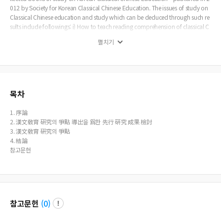
012 by Society for Korean Classical Chinese Education. The issues of study on
Classical Chinese education and study which can be deduced through such re
sults include followings: i) How to teach reading comprehension of classical C
hinese, ii) What kind of dilemma classical Chinese teachers have, iii) How to tea
펼치기
chers education, iv) How to compose a Classical Chinese textbook, etc.
목차
1. 序論
2. 漢文敎育 硏究의 爭點 導出을 爲한 先行 硏究 成果 檢討
3. 漢文敎育 硏究의 爭點
4. 結論
참고문헌
참고문헌
(
0
)