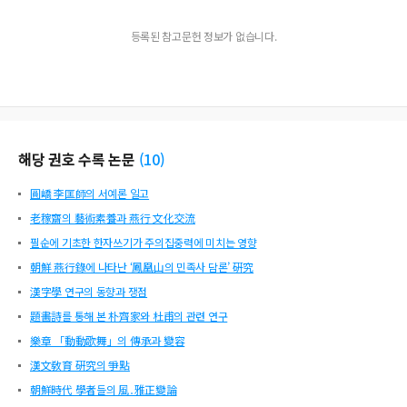
등록된 참고문헌 정보가 없습니다.
해당 권호 수록 논문
(
10
)
圓嶠 李匡師의 서예론 일고
老稼齋의 藝術素養과 燕行 文化交流
필순에 기초한 한자쓰기가 주의집중력에 미치는 영향
朝鮮 燕行錄에 나타난 ‘鳳凰山의 민족사 담론’ 硏究
漢字學 연구의 동향과 쟁점
題畵詩를 통해 본 朴齊家와 杜甫의 관련 연구
樂章 「動動歌舞」의 傳承과 變容
漢文敎育 硏究의 爭點
朝鮮時代 學者들의 風․雅正變論