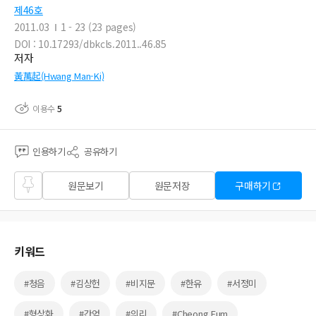
제46호
2011.03
1 - 23 (23 pages)
DOI : 10.17293/dbkcls.2011..46.85
저자
黃萬起(Hwang Man-Ki)
이용수
5
인용하기
공유하기
즐겨
원문보기
원문저장
구매하기
찾기
키워드
#청음
#김상헌
#비지문
#한유
#서정미
#형상화
#간엄
#의리
#Cheong Eum