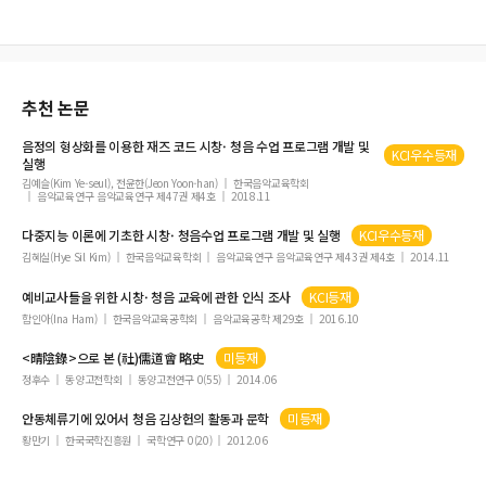
추천 논문
음정의 형상화를 이용한 재즈 코드 시창·
청음
수업 프로그램 개발 및
KCI우수등재
실행
김예슬(Kim Ye-seul), 전윤한(Jeon Yoon-han)
한국음악교육학회
음악교육연구 음악교육연구 제47권 제4호
2018.11
다중지능 이론에 기초한 시창·
청음
수업 프로그램 개발 및 실행
KCI우수등재
김혜실(Hye Sil Kim)
한국음악교육학회
음악교육연구 음악교육연구 제43권 제4호
2014.11
예비교사들을 위한 시창·
청음
교육에 관한 인식 조사
KCI등재
함인아(Ina Ham)
한국음악교육공학회
음악교육공학 제29호
2016.10
<
晴陰
錄>으로 본 (社)儒道會 略史
미등재
정후수
동양고전학회
동양고전연구 0(55)
2014.06
안동체류기에 있어서
청음
김상헌의 활동과 문학
미등재
황만기
한국국학진흥원
국학연구 0(20)
2012.06