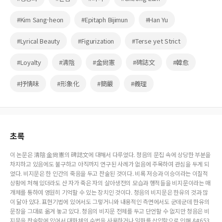
#Kim Sang-heon
#Epitaph Bijimun
#Han Yu
#Lyrical Beauty
#Figurization
#Terse yet Strict
#Loyalty
#淸陰
#金尙憲
#碑誌文
#韓愈
#抒情味
#形象化
#簡嚴
#義理
초록
이 논문은 淸陰 金尙憲의 碑誌文에 대해서 다루었다. 청음의 문집 속에 상당한 부분을
차지하고 있음에도 불구하고 아직까지 연구된 사례가 없음에 주목하여 관심을 두게 되
었다. 비지문은 한 인간의 죽음을 두고 찬술된 것이다. 비록 저승과 이승이라는 이질적
상황에 처해 있더라도 산 자가 죽은 자의 살아생전의 모습과 행적들을 비지문이라는 매
개체를 통하여 영원히 기억할 수 있는 장치인 것이다. 청음의 비지문은 한유의 것과 많
이 닮아 있다. 표현기법에 있어서도 그렇거니와 내용적인 측면에서도 군데군데 한유의
문장을 그대로 옮겨 놓고 있다. 청음의 비지문 전체를 두고 단언할 수 없지만 청음은 비
지문을 찬술함에 있어서 대화체의 수법을 사용하거나 일화를 삽입함으로 인해 &#653