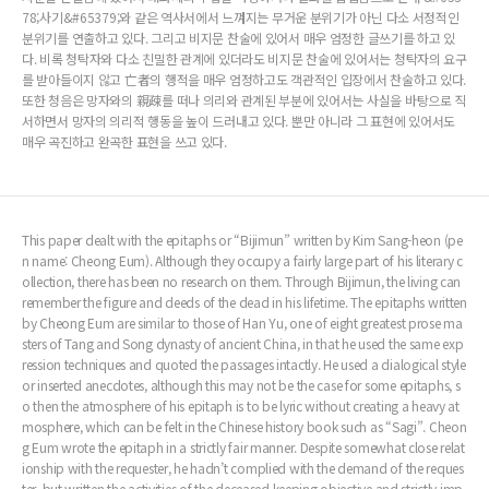
78;사기&#65379;와 같은 역사서에서 느껴지는 무거운 분위기가 아닌 다소 서정적인
분위기를 연출하고 있다. 그리고 비지문 찬술에 있어서 매우 엄정한 글쓰기를 하고 있
다. 비록 청탁자와 다소 친밀한 관계에 있더라도 비지문 찬술에 있어서는 청탁자의 요구
를 받아들이지 않고 亡者의 행적을 매우 엄정하고도 객관적인 입장에서 찬술하고 있다.
또한 청음은 망자와의 親疎를 떠나 의리와 관계된 부분에 있어서는 사실을 바탕으로 직
서하면서 망자의 의리적 행동을 높이 드러내고 있다. 뿐만 아니라 그 표현에 있어서도
매우 곡진하고 완곡한 표현을 쓰고 있다.
This paper dealt with the epitaphs or “Bijimun” written by Kim Sang-heon (pe
n name: Cheong Eum). Although they occupy a fairly large part of his literary c
ollection, there has been no research on them. Through Bijimun, the living can
remember the figure and deeds of the dead in his lifetime. The epitaphs written
by Cheong Eum are similar to those of Han Yu, one of eight greatest prose ma
sters of Tang and Song dynasty of ancient China, in that he used the same exp
ression techniques and quoted the passages intactly. He used a dialogical style
or inserted anecdotes, although this may not be the case for some epitaphs, s
o then the atmosphere of his epitaph is to be lyric without creating a heavy at
mosphere, which can be felt in the Chinese history book such as “Sagi”. Cheon
g Eum wrote the epitaph in a strictly fair manner. Despite somewhat close relat
ionship with the requester, he hadn’t complied with the demand of the reques
ter, but written the activities of the deceased keeping objective and strictly imp