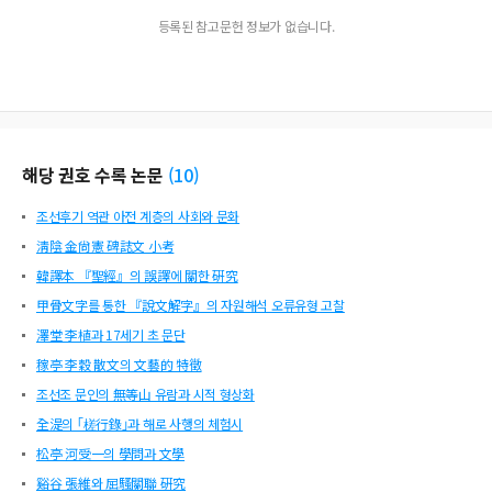
등록된 참고문헌 정보가 없습니다.
해당 권호 수록 논문
(
10
)
조선후기 역관 아전 계층의 사회와 문화
淸陰 金尙憲 碑誌文 小考
韓譯本 『聖經』의 誤譯에 關한 硏究
甲骨文字를 통한 『說文解字』의 자원해석 오류유형 고찰
澤堂 李植과 17세기 초 문단
稼亭 李穀 散文의 文藝的 特徵
조선조 문인의 無等山 유람과 시적 형상화
全湜의 ｢槎行錄｣과 해로 사행의 체험시
松亭 河受一의 學問과 文學
谿谷 張維와 屈騷關聯 硏究