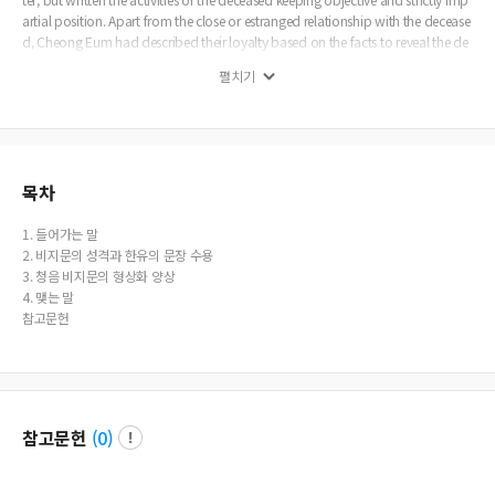
artial position. Apart from the close or estranged relationship with the decease
d, Cheong Eum had described their loyalty based on the facts to reveal the de
ceased’s faithful behavior clearly. Furthermore, Cheong Eum had used very car
펼치기
eful and sincere yet euphemistic expressions.
목차
1. 들어가는 말
2. 비지문의 성격과 한유의 문장 수용
3. 청음 비지문의 형상화 양상
4. 맺는 말
참고문헌
참고문헌
(
0
)