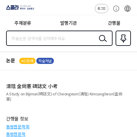
로그인
스콜라
고
ENG
SCHOLAR 학
객
지사·교보문고
주제분류
발행기관
간행물
센
터
검색
즐겨찾
기
0
논문
KCI등재
학술저널
淸陰 金尙憲 碑誌文 小考
A Study on Bijimun(碑誌文) of Cheongeum(淸陰) Kimsangheon(金尙
憲)
간행물 정보
동방한문학회
동방한문학