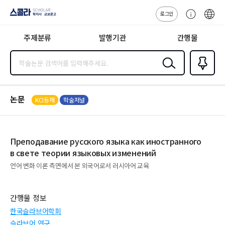
로그인
스콜라
고
ENG
SCHOLAR 학
객
지사·교보문고
주제분류
발행기관
간행물
센
터
검색
즐겨찾
기
0
논문
KCI등재
학술저널
Преподавание русского языка как иностранного
в свете теории языковых изменений
언어 변화 이론 측면에서 본 외국어로서 러시아어 교육
간행물 정보
한국슬라브어학회
슬라브어 연구