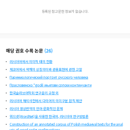
등록된 참고문헌 정보가 없습니다.
해당 권호 수록 논문
(
26
)
러시아어에서 의미적 태의 전환
체코어에서 색채의 상징의미와 관용표현에 관한 고찰
Паремиологический портрет русского человека
Прасловенско *godě ињегови српски континуанти
한국슬라브어학회 연구윤리 규정 외
러시아어 해석사전에서 다의어의 의미구분 원칙 제안
러시아 영상번역의 언어-문화적인 문제
워드넷(WordNet)을 사용한 한국어, 러시아어 연구방법론
Construction of an annotated corpus of Polish mediaeval texts for the anal
ysis of word order configurations