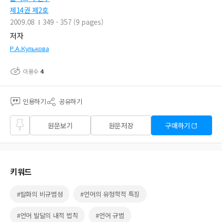
제14권 제2호
2009.08
349 - 357 (9 pages)
저자
Р.А.Кулькова
이용수
4
인용하기
공유하기
즐겨
원문보기
원문저장
구매하기
찾기
키워드
#발화의 비규범성
#언어의 유형학적 특징
#언어 발달의 내적 법칙
#언어 규범