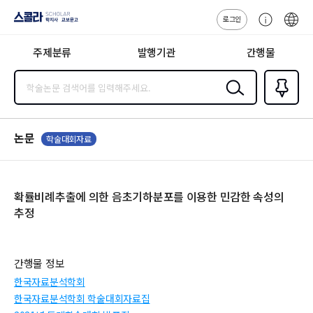
로그인
스콜라
고
ENG
SCHOLAR 학
객
지사·교보문고
주제분류
발행기관
간행물
센
터
검색
즐겨찾
기
0
논문
학술대회자료
확률비례추출에 의한 음초기하분포를 이용한 민감한 속성의
추정
간행물 정보
한국자료분석학회
한국자료분석학회 학술대회자료집