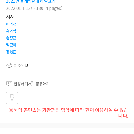
2021년 동계학술대회 발표집
2022.01
127 - 130 (4 pages)
저자
이기성
홍기학
손창균
박근화
홍성준
이용수
15
인용하기
공유하기
즐겨
※해당 콘텐츠는 기관과의 협약에 따라 현재 이용하실 수 없습
찾기
니다.