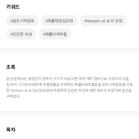
키워드
#음초기하분포
#확률화응답모형
#Yennum et al.의 모형
#민감한 속성
#확률비례추출
초록
본 논문에서는 모집단이 집락의 크기가 서로 다른 여러 개의 집락으로 구성되어 있을 ,
집 락의 크기에 비례하게 추출확률을 부여하는 확률비례추출법을 음초기하분포를 이용
한 Yennum et al.(2020)모형에 적용하여 민감한 속성에 대한 모수의 추정치와 분산을
구하였다.
목차