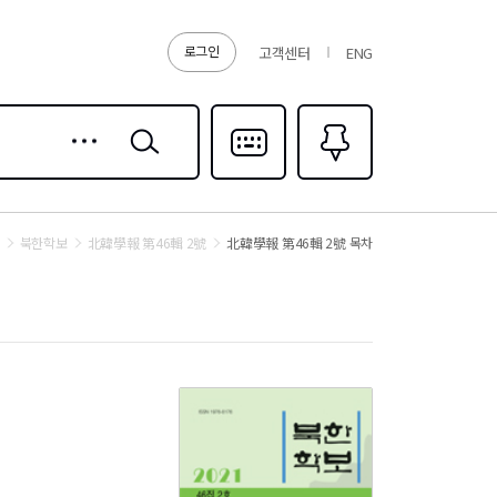
로그인
고객센터
ENG
상세
검색
검색
다국어입력
즐겨찾기
0
북한학보
北韓學報 第46輯 2號
北韓學報 第46輯 2號 목차