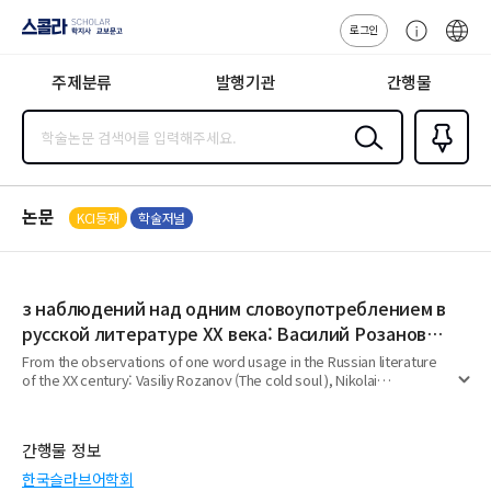
로그인
스콜라
고
ENG
SCHOLAR 학
객
지사·교보문고
주제분류
발행기관
간행물
센
터
검색
즐겨찾
기
0
논문
KCI등재
학술저널
з наблюдений над одним словоупотреблением в
русской литературе ХХ века: Василий Розанов
(《Душа озябла》), Николай Заболоцкий
From the observations of one word usage in the Russian literature
of the ХХ century: Vasiliy Rozanov (The cold soul ), Nikolai
(《Живая душа》), Николай Рубцов (《Светлая
펼
Zabolotskiy ( Living soul ), Nikolai Rubtsov ( Bright soul )
душа》)
치
기
간행물 정보
한국슬라브어학회