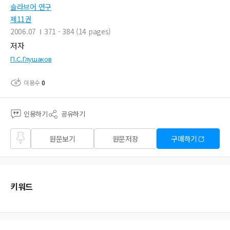
슬라브어 연구
제11권
2006.07
371 - 384 (14 pages)
저자
П.С.Глушаков
이용수
0
인용하기
공유하기
즐겨
원문보기
원문저장
구매하기
찾기
키워드