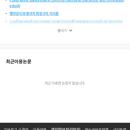
e study
행위양식과 명사적 확장구의 의미론
з наблюдений над одним словоупотреблением в русской литературе
ХХ века: Василий Розанов (《Душа озябла》), Николай Заболоцкий
펼치기
(《Живая душа》), Николай Рубцов (《Светлая душа》)
우즈베키스탄에서의 러시아어의 지위변화
조어론의 역동적인 공시성에 대하여
도입발화와 대용지시표현 선택
최근이용논문
Неке напомене о језику једног рукописног Зборника из прве четвртин
е ⅩⅨ века
Нобеловац Иво АндриЬ: ктьижевна поетика, нација, језик Културолош
ки и социолингвистички аспект
최근 이용한 논문이 없습니다.
체홉의 서간문에 나타난 우발적인 어휘 연구(Ⅱ)
Принципы современной методической системы обучения иноязычно
й речи и планирование учебного процесса
불가리아어와 마케도니아어에서 단어미 인칭대명사의 중복 용법 연구
도모스토로이 문헌에서의 РγКОДѢΛЄИЦО 사용 연구
러시아어 한정성/비한정성 연구
개인정보처리방침
교보문고 스콜라
이용약관
청소년보호정책
사이트맵