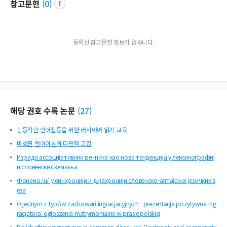
참고문헌
(
0
)
등록된 참고문헌 정보가 없습니다.
해당 권호 수록 논문
(
27
)
능동적인 언어활동을 위한 러시아어 읽기 교육
바흐찐 언어이론의 다면적 고찰
Израда ассоцијативних речника као нова тенденција у лексикографиј
и словенских земазьа
Фонема /ü/ у еинхронији и дијахронији словенско-алтајскнх језичких в
еза
O jednym z typów zachowań ingracjacyjnych - prezentacja pozytywna ing
racjatora: ogłoszenia matrymonialne w prasie polskiej
Polish ethnic stereotypes in common discourse: Diachronic and comparativ