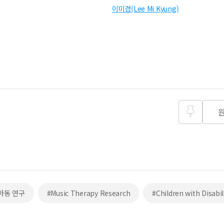
이미경(Lee Mi Kyung)
즐겨찾
기
 아동 연구
#Music Therapy Research
#Children with Disabil