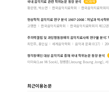
국내
음악치료
관련 학위
논문
동향 분석
KCI등재
황은영, 박소연
한국음악치료학회
한국음악치료학회지 
현상학적
음악치료
연구 분석 1987-2008 : 저널과 박사학
고명한
한국음악치료학회
한국음악치료학회지 제12권
주의력결핍 및 과잉행동장애의
음악치료
사례 연구물 분석:
최민주, 홍인실
세계음악학회
음악과 문화 0(17)
20
청각장애인 대상
음악치료
중재 국내 학위
논문
동향 분석
이미숙(Lee Mi Sook), 정병종(Jeoung Boung Jong), 서
최근이용논문