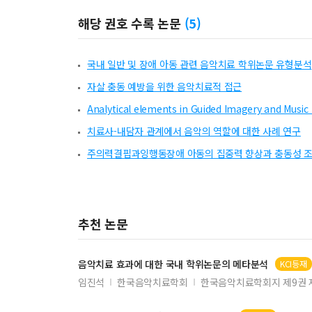
해당 권호 수록 논문
(
5
)
국내 일반 및 장애 아동 관련 음악치료 학위논문 유형분석
자살 충동 예방을 위한 음악치료적 접근
Analytical elements in Guided Imagery and Music
치료사-내담자 관계에서 음악의 역할에 대한 사례 연구
주의력결핍과잉행동장애 아동의 집중력 향상과 충동성 조
추천 논문
음악치료
효과에 대한 국내 학위
논문
의 메타분석
KCI등재
임진석
한국음악치료학회
한국음악치료학회지 제9권 