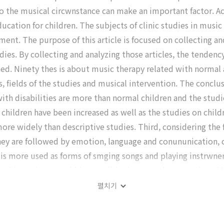
 so the musical circwnstance can make an important factor.
ucation for children. The subjects of clinic studies in music
pment. The purpose of this article is focused on collecting an
udies. By collecting and analyzing those articles, the tende
ed. Ninety thes is about music therapy related with normal 
 fields of the studies and musical intervention. The conclus
with disabilities are more than normal children and the studi
children have been increased as well as the studies on child
e widely than descriptive studies. Third, considering the 
 they are followed by emotion, language and conununication, co
n is more used as forms of smging songs and playing instrwnen
n this territory could be possibly shown at the same time. M
펼치기