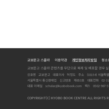
교보문고 스콜라
이용약관
개인정보처리방침
청소
교보문고 스콜라 콘텐츠를 무단으로 복제 및 배포할 경우 
상호명
교보문고
대표이사
허정도
주소
(03154) 서울특
서울특별시 통신판매업
신고번호
제653호
대표전화
02-3
대표 이메일
scholar@kyobobook.com
팩스
0502-987-5
COPYRIGHT(C) KYOBO BOOK CENTRE ALL RIGHTS R