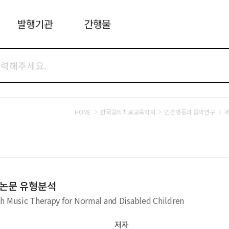
발행기관
간행물
HOME
한국음악치료교육학회
인간행동과 음악연구
제
위논문 유형분석
th Music Therapy for Normal and Disabled Children
저자