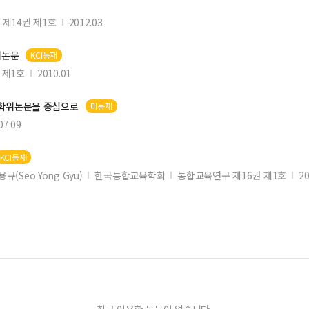
제14권 제1호
2012.03
위
논문
KCI등재
 제1호
2010.01
 학위
논문
을 중심으로
미등재
07.09
KCI등재
용규(Seo Yong Gyu)
한국통합교육학회
통합교육연구 제16권 제1호
20