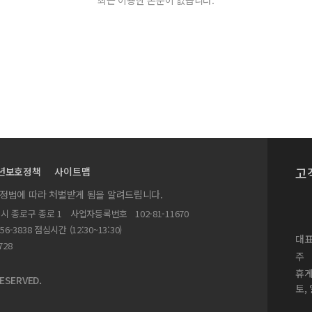
최근 이용한 논문이 없습니다.
고
년보호정책
사이트맵
실정법에 따라 처벌받게 됨을 알려드립니다.
별시 종로구 종로 1
사업자등록번호
102-81-11670
156-3838 점심시간 (12:30~13:30)
대표
728
주
휴
ESERVED.
토,