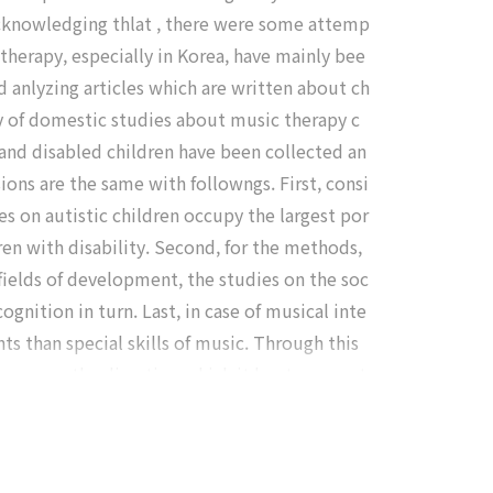
 Acknowledging thlat , there were some attemp
 therapy, especially in Korea, have mainly bee
d anlyzing articles which are written about ch
ncy of domestic studies about music therapy c
and disabled children have been collected an
ions are the same with followngs. First, consi
es on autistic children occupy the largest por
ren with disability. Second, for the methods,
fields of development, the studies on the soc
gnition in turn. Last, in case of musical inte
ts than special skills of music. Through this
oreover, the direction which it has to move t