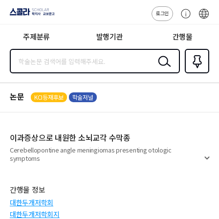
로그인
스콜라
고
ENG
SCHOLAR 학
객
지사·교보문고
주제분류
발행기관
간행물
센
터
검색
즐겨찾
기
0
논문
KCI등재후보
학술저널
이과증상으로 내원한 소뇌교각 수막종
Cerebellopontine angle meningiomas presenting otologic
symptoms
펼
치
기
간행물 정보
대한두개저학회
대한두개저학회지