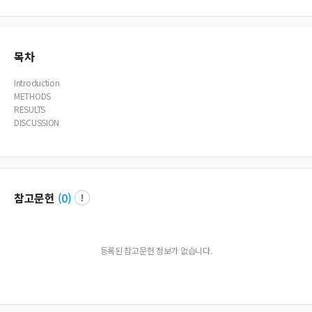
ossibility of a CPA meningioma in addition to acoustic neuroma.
목차
Introduction
METHODS
RESULTS
DISCUSSION
참고문헌
(
0
)
등록된 참고문헌 정보가 없습니다.