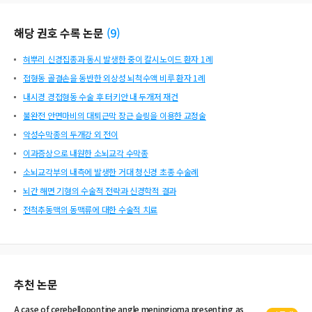
해당 권호 수록 논문
(
9
)
혀뿌리 신경집종과 동시 발생한 중이 칼시노이드 환자 1례
접형동 골결손을 동반한 외상성 뇌척수액 비루 환자 1례
내시경 경접형동 수술 후 터키안 내 두개저 재건
불완전 안면마비의 대퇴근막 장근 슬링을 이용한 교정술
악성수막종의 두개강 외 전이
이과증상으로 내원한 소뇌교각 수막종
소뇌교각부의 내측에 발생한 거대 청신경 초종 수술례
뇌간 해면 기형의 수술적 전략과 신경학적 결과
전척추동맥의 동맥류에 대한 수술적 치료
추천 논문
A case of
cerebellopontine
angle
meningioma presenting as