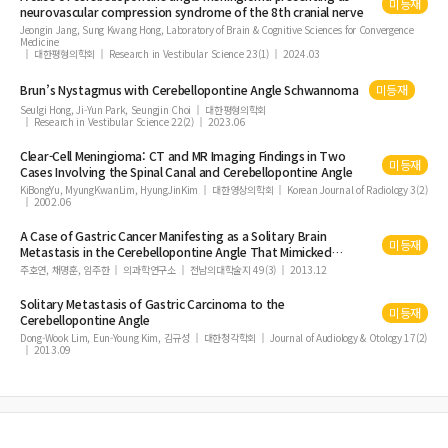
미등재
neurovascular compression syndrome of the 8th cranial nerve
Jeongin Jang, Sung Kwang Hong, Laboratory of Brain & Cognitive Sciences for Convergence
Medicine
대한평형의학회
Research in Vestibular Science 23(1)
2024.03
Brun’s Nystagmus with
Cerebellopontine
Angle
Schwannoma
미등재
Seulgi Hong, Ji-Yun Park, Seungjin Choi
대한평형의학회
Research in Vestibular Science 22(2)
2023.06
Clear-Cell Meningioma: CT and MR Imaging Findings in Two
미등재
Cases Involving the Spinal Canal and
Cerebellopontine
Angle
KiBongYu, MyungKwanLim, HyungJinKim
대한영상의학회
Korean Journal of Radiology 3(2)
2002.06
A Case of Gastric Cancer Manifesting as a Solitary Brain
미등재
Metastasis in the
Cerebellopontine
Angle
That Mimicked
Acoustic Neuroma
주호연, 채명훈, 임주한
의과학연구소
전남의대학술지 49(3)
2013.12
Solitary Metastasis of Gastric Carcinoma to the
미등재
Cerebellopontine
Angle
Dong-Wook Lim, Eun-Young Kim, 김규성
대한청각학회
Journal of Audiology & Otology 17(2)
2013.09