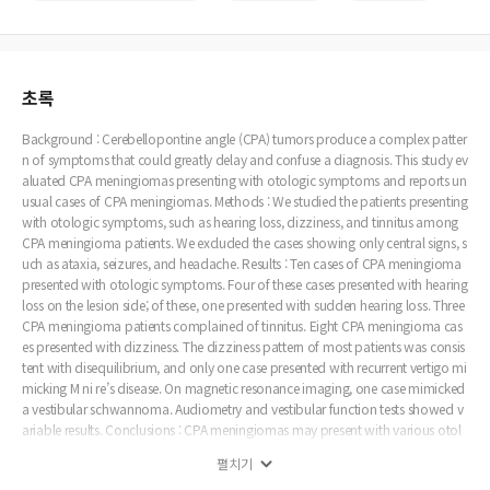
초록
Background : Cerebellopontine angle (CPA) tumors produce a complex patter
n of symptoms that could greatly delay and confuse a diagnosis. This study ev
aluated CPA meningiomas presenting with otologic symptoms and reports un
usual cases of CPA meningiomas. Methods : We studied the patients presenting
with otologic symptoms, such as hearing loss, dizziness, and tinnitus among
CPA meningioma patients. We excluded the cases showing only central signs, s
uch as ataxia, seizures, and headache. Results : Ten cases of CPA meningioma
presented with otologic symptoms. Four of these cases presented with hearing
loss on the lesion side; of these, one presented with sudden hearing loss. Three
CPA meningioma patients complained of tinnitus. Eight CPA meningioma cas
es presented with dizziness. The dizziness pattern of most patients was consis
tent with disequilibrium, and only one case presented with recurrent vertigo mi
micking M ni re’s disease. On magnetic resonance imaging, one case mimicked
a vestibular schwannoma. Audiometry and vestibular function tests showed v
ariable results. Conclusions : CPA meningiomas may present with various otol
ogic symptoms and can be misdiagnosed as other disorders. Given the remar
펼치기
kable variability in the manifestations of CPA lesions, we should consider the p