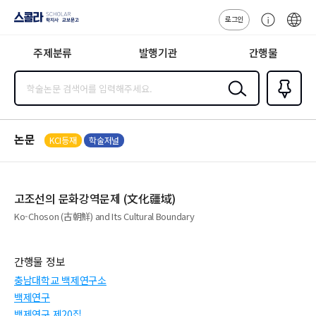
로그인
스콜라
고
ENG
SCHOLAR 학
객
지사·교보문고
주제분류
발행기관
간행물
센
터
검색
즐겨찾
기
0
논문
KCI등재
학술저널
고조선의 문화강역문제 (文化疆域)
Ko-Choson (古朝鮮) and Its Cultural Boundary
간행물 정보
충남대학교 백제연구소
백제연구
백제연구 제20집