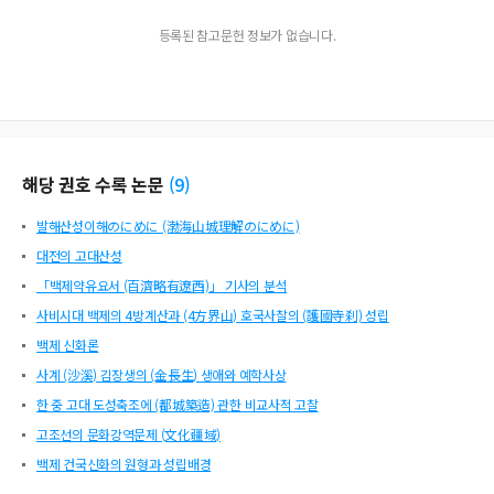
등록된 참고문헌 정보가 없습니다.
해당 권호 수록 논문
(
9
)
발해산성이해のにめに (渤海山城理解のにめに)
대전의 고대산성
「백제약유요서 (百濟略有遼西)」 기사의 분석
사비시대 백제의 4방계산과 (4方界山) 호국사찰의 (護國寺刹) 성립
백제 신화론
사계 (沙溪) 김장생의 (金長生) 생애와 예학사상
한 중 고대 도성축조에 (都城築造) 관한 비교사적 고찰
고조선의 문화강역문제 (文化疆域)
백제 건국신화의 원형과 성립배경