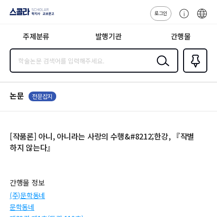
로그인
스콜라
고
ENG
SCHOLAR 학
객
지사·교보문고
주제분류
발행기관
간행물
센
터
검색
즐겨찾
기
0
논문
전문잡지
[작품론] 아니, 아니라는 사랑의 수행&#8212;한강, 『작별
하지 않는다』
간행물 정보
(주)문학동네
문학동네