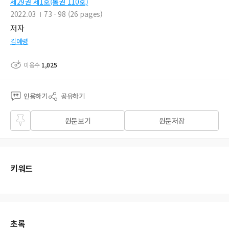
제29권 제1호(통권 110호)
2022.03
73 - 98 (26 pages)
저자
김예령
이용수
1,025
인용하기
공유하기
즐겨
원문보기
원문저장
찾기
키워드
초록