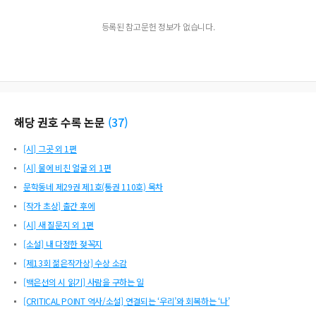
등록된 참고문헌 정보가 없습니다.
해당 권호 수록 논문
(
37
)
[시] 그곳 외 1편
[시] 물에 비친 얼굴 외 1편
문학동네 제29권 제1호(통권 110호) 목차
[작가 초상] 출간 후에
[시] 새 질문지 외 1편
[소설] 내 다정한 젖꼭지
[제13회 젊은작가상] 수상 소감
[백은선의 시 읽기] 사람을 구하는 일
[CRITICAL POINT 역사/소설] 연결되는 ‘우리’와 회복하는 ‘나’