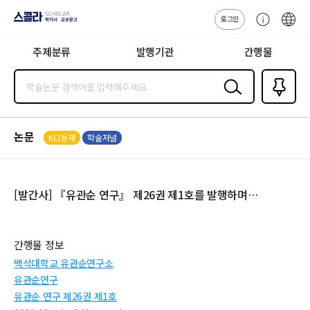
로그인
스콜라
고
ENG
SCHOLAR 학
객
지사·교보문고
주제분류
발행기관
간행물
센
터
검색
즐겨찾
기
0
논문
KCI등재
학술저널
[발간사] 『유관순 연구』 제26권 제1호를 발행하며…
간행물 정보
백석대학교 유관순연구소
유관순연구
유관순 연구 제26권 제1호