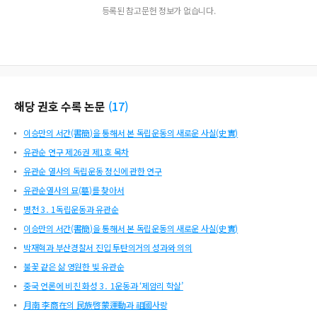
등록된 참고문헌 정보가 없습니다.
해당 권호 수록 논문
(
17
)
이승만의 서간(書簡)을 통해서 본 독립운동의 새로운 사실(史實)
유관순 연구 제26권 제1호 목차
유관순 열사의 독립운동 정신에 관한 연구
유관순열사의 묘(墓)를 찾아서
병천 3․ 1독립운동과 유관순
이승만의 서간(書簡)을 통해서 본 독립운동의 새로운 사실(史實)
박재혁과 부산경찰서 진입 투탄의거의 성과와 의의
불꽃 같은 삶 영원한 빛 유관순
중국 언론에 비친 화성 3․ 1운동과 ‘제암리 학살’
月南 李商在의 民族啓蒙運動과 祖國사랑