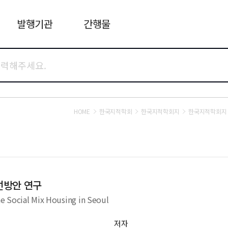
발행기관
간행물
HOME
한국지적학회
한국지적학회지
한국지적학회지 
선방안 연구
e Social Mix Housing in Seoul
저자