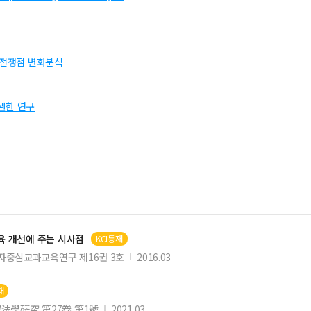
대별 양전쟁점 변화분석
관한 연구
 개선에 주는 시사점
KCI등재
자중심교과교육연구 제16권 3호
2016.03
재
法學硏究 第27卷 第1號
2021.03