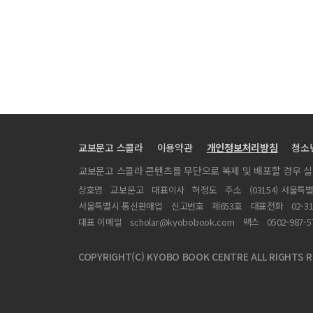
교보문고 스콜라
이용약관
개인정보처리방침
청소
교보문고 스콜라 콘텐츠를 무단으로 복제 및 배포할 경우 
상호명
교보문고
대표이사
허정도
주소
(03154) 서울특
서울특별시 통신판매업
신고번호
제653호
대표전화
02-3
대표 이메일
scholar@kyobobook.com
팩스
0502-987-5
COPYRIGHT(C) KYOBO BOOK CENTRE ALL RIGHTS R