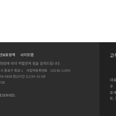
고
년보호정책
사이트맵
실정법에 따라 처벌받게 됨을 알려드립니다.
별시 종로구 종로 1
사업자등록번호
102-81-11670
156-3838 점심시간 (12:30~13:30)
대표
728
주
휴
ESERVED.
토,