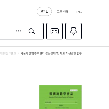
로그인
고객센터
ENG
상세
검색
검색
다국어입력
즐겨찾기
0
제38권 제1호
서울시 혼합주택단지 갈등실태 및 제도 개선방안 연구