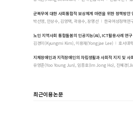
군복무에 대한
사회통합
적 보상체계 마련을 위한 정책방안 
박선영, 안상수, 김영택, 곽용수, 장명선
한국여성정책연구
노인 지역
사회
통합
돌봄의 인공지능(AI), ICT활용사례 연구
김경미(Kyungmi Kim), 이용재(Yongjae Lee)
호서대학
지체장애인과 지적장애인의 자립생활과
사회
적 지지 및
사
유영준(Yoo Young Jun), 임종호(Im Jong Ho), 진혜경(Jin
최근이용논문