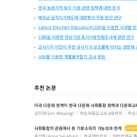
영국 농촌지역 토지 이용 관련 정책에 대한 분석
베트남 공적지가제도에 대량평가 적용 방안 연구
Latent Dirichlet Allocation(LDA)을 이용한 시
CNN을 이용한 영상기반 토지이용현황조사에 관한 연구
군사기지 이전이 주변 공시지가 상승률에 미치는 영향에 
UAV를 이용한 개별불부합지 조사 방법
추천 논문
미국 다문화 정책이 한국 다문화
사회통합
정책과 다문화교육
심미경(Sim Mikyung)
학습자중심교과교육학회
학습
사회통합
의 관점에서 본 기본소득의 가능성과 한계
KCI등
홍석한(Hong Seokhan)
한국헌법학회
헌법학연구 憲