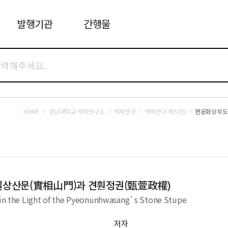
발행기관
간행물
HOME
충남대학교 백제연구소
백제연구
백제연구 제50집
편운화상부도
실상산문(實相山門)과 견훤정권(甄萱政權)
 the Light of the Pyeonunhwasang`s Stone Stupe
저자