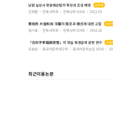
남원 실상사
편운
화상탑의 특징과 조성 배경
미등재
진정환
전북사학회
전북사학 0(64)
2022.03
實相寺
片雲
和尙 浮屠의 銘文과 樣式에 대한 고찰
미등
엄기표
전북사학회
전북사학 0(49)
2016.10
『合倂字學
篇韻
便覽』의 현실 북경음에 관한 연구
미등
곡효운
중국어문학연구회
중국어문학논집 0(54)
20
최근이용논문