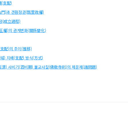
배(支配)
門)과 견훤정권(甄萱政權)
정(成立過程)
權)의 관계변화(關係變化)
支配)의 추이(推移)
) 지배(支配) 방식(方式)
百濟) 사비기(泗비期) 불교사찰(佛敎寺刹)의 제문제(諸問題)