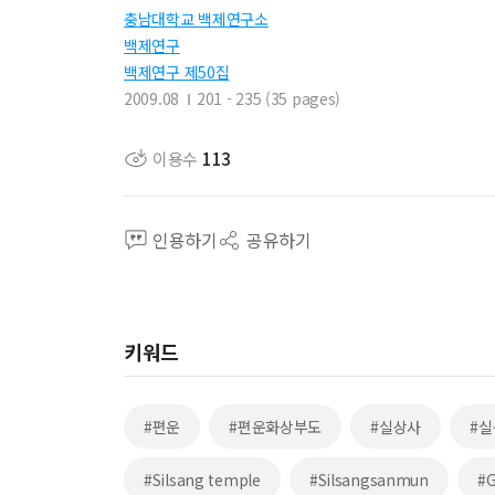
충남대학교 백제연구소
백제연구
백제연구 제50집
2009.08
201 - 235 (35 pages)
이용수
113
인용하기
공유하기
키워드
#편운
#편운화상부도
#실상사
#
#Silsang temple
#Silsangsanmun
#