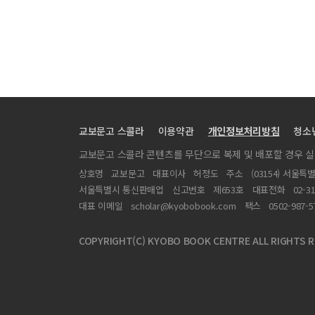
교보문고 스콜라
이용약관
개인정보처리방침
청소
교보문고 스콜라 콘텐츠를 무단으로 복제 및 배포할 경우 
상호명
교보문고
대표이사
허정도
주소
(03154) 서울특
서울특별시 통신판매업
신고번호
제653호
대표전화
02-3
대표 이메일
scholar@kyobobook.com
팩스
0502-987-5
COPYRIGHT(C) KYOBO BOOK CENTRE ALL RIGHTS R