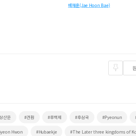
배재훈(Jae Hoon Bae)
즐겨찾
기
실상산문
#견훤
#후백제
#후삼국
#Pyeonun
Gyeon Hwon
#Hubaekje
#The Later three kingdoms of K