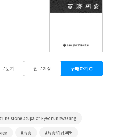
원문보기
원문저장
구매하기
#The stone stupa of Pyeonunhwasang
orea
#片雲
#片雲和尙浮圖