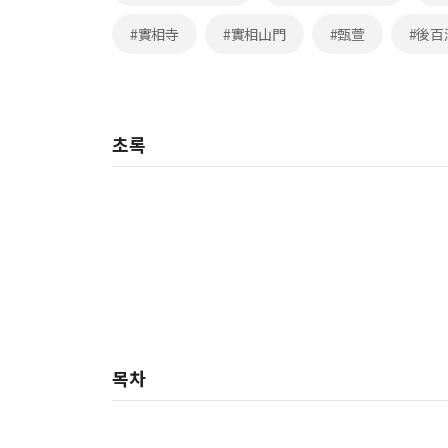
#實相寺
#實相山門
#甄萱
#後百
초록
목차