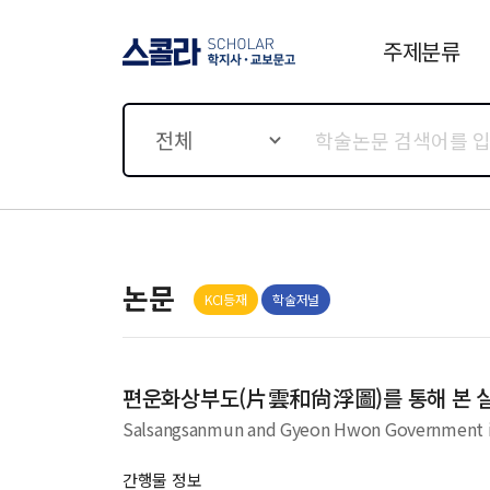
주제분류
스콜라 SCHOLAR 학지사·
교보문고
전체
논문
KCI등재
학술저널
편운화상부도(片雲和尙浮圖)를 통해 본 
Salsangsanmun and Gyeon Hwon Government in
간행물 정보