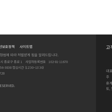
고
년보호정책
사이트맵
실정법에 따라 처벌받게 됨을 알려드립니다.
별시 종로구 종로 1
사업자등록번호
102-81-11670
156-3838 점심시간 (12:30~13:30)
대표
728
주
휴
ESERVED.
토,