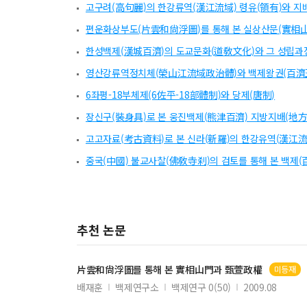
고구려(高句麗)의 한강류역(漢江流域) 령유(領有)와 지
편운화상부도(片雲和尙浮圖)를 통해 본 실상산문(實相山
한성백제(漢城百濟)의 도교문화(道敎文化)와 그 성립과
영산강류역정치체(榮山江流域政治體)와 백제왕권(百濟王
6좌평-18부체제(6佐平-18部體制)와 당제(唐制)
장신구(裝身具)로 본 웅진백제(熊津百濟) 지방지배(地方
고고자료(考古資料)로 본 신라(新羅)의 한강유역(漢江流域
중국(中國) 불교사찰(佛敎寺刹)의 검토를 통해 본 백제(
추천 논문
片雲
和尙浮圖를 통해 본 實相山門과 甄萱政權
미등재
배재훈
백제연구소
백제연구 0(50)
2009.08