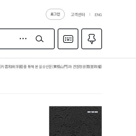
로그인
고객센터
ENG
상세
검색
검색
다국어입력
즐겨찾기
0
(片雲和尙浮圖)를 통해 본 실상산문(實相山門)과 견훤정권(甄萱政權)