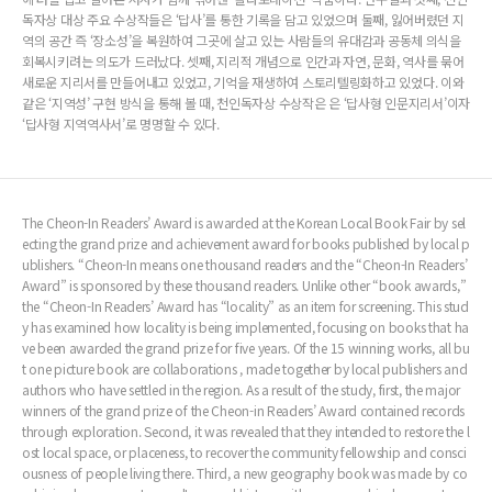
독자상 대상 주요 수상작들은 ‘답사’를 통한 기록을 담고 있었으며 둘째, 잃어버렸던 지
역의 공간 즉 ‘장소성’을 복원하여 그곳에 살고 있는 사람들의 유대감과 공동체 의식을
회복시키려는 의도가 드러났다. 셋째, 지리적 개념으로 인간과 자연, 문화, 역사를 묶어
새로운 지리서를 만들어내고 있었고, 기억을 재생하여 스토리텔링화하고 있었다. 이와
같은 ‘지역성’ 구현 방식을 통해 볼 때, 천인독자상 수상작은 은 ‘답사형 인문지리서’이자
‘답사형 지역역사서’로 명명할 수 있다.
The Cheon-In Readers’ Award is awarded at the Korean Local Book Fair by sel
ecting the grand prize and achievement award for books published by local p
ublishers. “Cheon-In means one thousand readers and the “Cheon-In Readers’
Award” is sponsored by these thousand readers. Unlike other “book awards,”
the “Cheon-In Readers’ Award has “locality” as an item for screening. This stud
y has examined how locality is being implemented, focusing on books that ha
ve been awarded the grand prize for five years. Of the 15 winning works, all bu
t one picture book are collaborations , made together by local publishers and
authors who have settled in the region. As a result of the study, first, the major
winners of the grand prize of the Cheon-in Readers’ Award contained records
through exploration. Second, it was revealed that they intended to restore the l
ost local space, or placeness, to recover the community fellowship and consci
ousness of people living there. Third, a new geography book was made by co