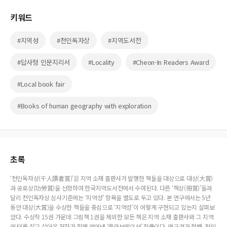
키워드
#지역성
#천인독자상
#지역도서전
#답사형 인문지리서
#Locality
#Cheon-In Readers Award
#Local book fair
#Books of human geography with exploration
초록
‘천인독자상(千人讀者賞)’은 지역 소재 출판사가 발행한 책들을 대상으로 대상(大賞)
과 공로상(功勞賞)을 선정하여 한국지역도서전에서 수여된다. 다른 ‘책상(冊賞)’들과
달리 천인독자상 심사기준에는 ‘지역성’ 항목을 별도로 두고 있다. 본 연구에서는 5년
동안 대상(大賞)을 수상한 책들을 중심으로 ‘지역성’이 어떻게 구현되고 있는지 살펴보
았다. 수상작 15권 가운데 그림책 1권을 제외한 모든 책은 지역 소재 출판사와 그 지역
에 터를 잡고 살아온 저자가 함께 엮어낸 ‘콜라보레이션’ 작품이다. 연구결과 첫째, 천인