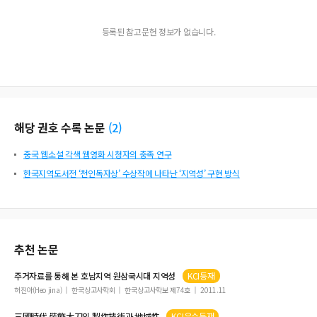
등록된 참고문헌 정보가 없습니다.
해당 권호 수록 논문
(
2
)
중국 웹소설 각색 웹영화 시청자의 충족 연구
한국지역도서전 ‘천인독자상’ 수상작에 나타난 ‘지역성’ 구현 방식
추천 논문
주거자료를 통해 본 호남지역 원삼국시대
지역성
KCI등재
허진아(Heo jina)
한국상고사학회
한국상고사학보 제74호
2011.11
三國時代 裝飾大刀의 製作技術과
地域性
KCI우수등재