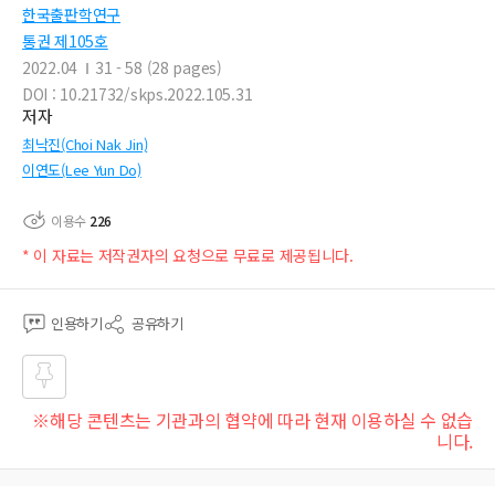
한국출판학연구
통권 제105호
2022.04
31 - 58 (28 pages)
DOI : 10.21732/skps.2022.105.31
저자
최낙진(Choi Nak Jin)
이연도(Lee Yun Do)
이용수
226
* 이 자료는 저작권자의 요청으로 무료로 제공됩니다.
인용하기
공유하기
즐겨
※해당 콘텐츠는 기관과의 협약에 따라 현재 이용하실 수 없습
찾기
니다.