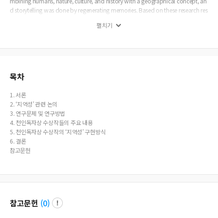
mbining humans, nature, culture, and history with a geographical concept, an
d storytelling was done by regenerating memories. Based on these research res
ults, the major winners of the Cheon-In Readers’ Award can be named books
펼치기
of human geography with exploration and books of local history with explor
ation.
목차
1. 서론
2. ‘지역성’ 관련 논의
3. 연구문제 및 연구방법
4. 천인독자상 수상작들의 주요 내용
5. 천인독자상 수상작의 ‘지역성’ 구현방식
6. 결론
참고문헌
참고문헌
(
0
)