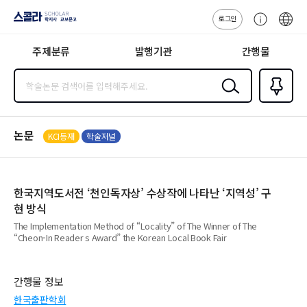
로그인
스콜라
고
ENG
SCHOLAR 학
객
지사·교보문고
주제분류
발행기관
간행물
센
터
검색
즐겨찾
기
0
논문
KCI등재
학술저널
한국지역도서전 ‘천인독자상’ 수상작에 나타난 ‘지역성’ 구
현 방식
The Implementation Method of “Locality” of The Winner of The
“Cheon-In Reader s Award” the Korean Local Book Fair
간행물 정보
한국출판학회