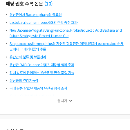
해당 권호 수록 논문
(
10
)
유산균에서 Bacteriophage의 중요성
Lactobacillus rhamnosus GG의 건강 증진 효과
New Japanese Yogurts Using Functional Probiotic Lactic Acid Bacteria and
Future Strategies to Protect Human Gut
Streptococcus thermophilus의 자연적 형질전환 메커니즘과 Leuconostoc 속 세
균에서 그 메커니즘의 추론
유산균의 분류 및 보존관리
유산균 R&B Balance？瑛？ 대장염 억제 효과
김치 발효에 관여하는 유산균 및 면역 조절 기능
유산균의 건강기능성
국내 유통 발효유 제품의 유산균 함량 조사
유산균 유전학 및 최근 연구 혁신
펼치기