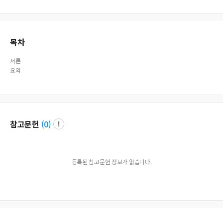
umor necrosis factor(TNF)-α and interlenkin(IL)-12 concentration, 5) productio
n of specific IgG. This review describes diversity of lactic acid bacteria in kimchi
and immunomodulatory activities of lactic acid bacteria isolated from kimchi.
목차
서론
요약
참고문헌
(
0
)
등록된 참고문헌 정보가 없습니다.