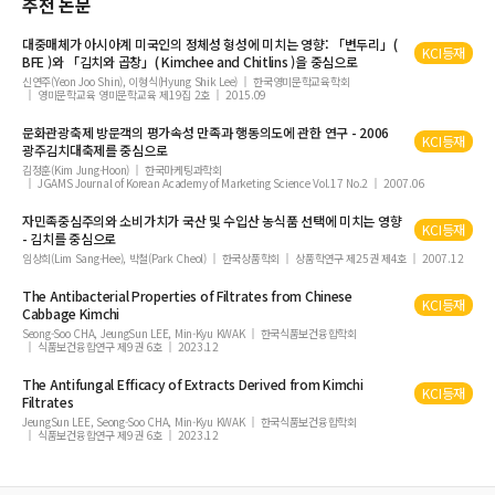
추천 논문
대중매체가 아시아계 미국인의 정체성 형성에 미치는 영향: 「변두리」(
KCI등재
BFE )와 「김치와 곱창」( Kimchee and Chitlins )을 중심으로
신연주(Yeon Joo Shin), 이형식(Hyung Shik Lee)
한국영미문학교육학회
영미문학교육 영미문학교육 제19집 2호
2015.09
문화관광축제 방문객의 평가속성 만족과 행동의도에 관한 연구 - 2006
KCI등재
광주김치대축제를 중심으로
김정훈(Kim Jung-Hoon)
한국마케팅과학회
JGAMS Journal of Korean Academy of Marketing Science Vol.17 No.2
2007.06
자민족중심주의와 소비가치가 국산 및 수입산 농식품 선택에 미치는 영향
KCI등재
- 김치를 중심으로
임상희(Lim Sang-Hee), 박철(Park Cheol)
한국상품학회
상품학연구 제25권 제4호
2007.12
The Antibacterial Properties of Filtrates from Chinese
KCI등재
Cabbage
Kimchi
Seong-Soo CHA, JeungSun LEE, Min-Kyu KWAK
한국식품보건융합학회
식품보건융합연구 제9권 6호
2023.12
The Antifungal Efficacy of Extracts Derived from
Kimchi
KCI등재
Filtrates
JeungSun LEE, Seong-Soo CHA, Min-Kyu KWAK
한국식품보건융합학회
식품보건융합연구 제9권 6호
2023.12