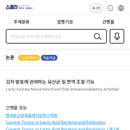
로그인
스콜라
고
ENG
SCHOLAR 학
객
지사·교보문고
주제분류
발행기관
간행물
센
터
검색
즐겨찾
기
0
논문
KCI등재후보
학술저널
김치 발효에 관여하는 유산균 및 면역 조절 기능
Lactic Acid Bacteria in Kimchi and Their Immunomodulatory Activities
간행물 정보
한국유산균프로바이오틱스학회
Current Topics in Lactic Acid Bacteria and Probiotics
Current Topics in Lactic Acid Bacteria and Probiotics 1권 1호