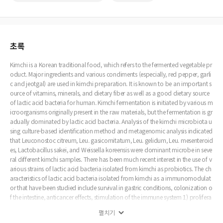
초록
Kimchi is a Korean traditional food, which refers to the fermented vegetable pr
oduct. Major ingredients and various condiments (especially, red pepper, garli
c and jeotgal) are used in kimchi preparation. It is known to be an important s
ource of vitamins, minerals, and dietary fiber as well as a good dietary source
of lactic acid bacteria for human. Kimchi fermentation is initiated by various m
icroorganisms originally present in the raw materials, but the fermentation is gr
adually dominated by lactic acid bacteria. Analysis of the kimchi microbiota u
sing culture-based identification method and metagenomic analysis indicated
that Leuconostoc citreum, Leu. gasicomitatum, Leu. gelidum, Leu. mesenteroid
es, Lactobacillus sakei, and Weissella koreensis were dominant microbe in seve
ral different kimchi samples. There has been much recent interest in the use of v
arious strains of lactic acid bacteria isolated from kimchi as probiotics. The ch
aracteristics of lactic acid bacteria isolated from kimchi as a immunomodulat
or that have been studied include survival in gastric conditions, colonization o
f the intestine, anticancer effects, stimulation of the immune system 1) prolifera
tion of splenocytes and Peyer s patch cells, 2) production on nitric oxide (NO)
펼치기
by macrophages, 3) production of intestinal secretory IgA, 4) modulation of t