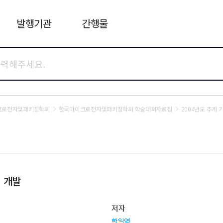
발행기관
간행물
크로전자및패키징학회
한국마이크로전자및패키징학회 학술대회자료집
2004년도 추계
 개발
저자
한일영