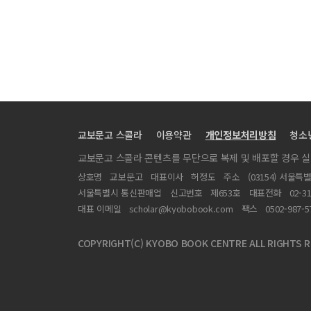
Ni 함유 복합 솔더 개발과 특성 평가
전해도금된 Sn 미세범프에 미치는 Cu UBM 두께의 영향
소더 Reflow시 발생하는 잔류 휨 양상의 측정과 플립칩
플립 칩 본딩된 Sn-3.5Ag-0.5Cu 솔더범프의 electromi
Flexible wireless pressure sensor module
전기화학적 환원 분석을 통한 Sn 합금의 산화에 대한 연
교보문고 스콜라
이용약관
개인정보처리방침
청소
Copper Via Filling for SIP by Pulse Reverse Electr
교보문고 스콜라 콘텐츠를 무단으로 복제 및 배포할 경우 
열처리에 따른 Sn-3.5Ag 솔더 범프의 전기저항 변화와
상호명
교보문고
대표이사
허정도
주소
(03154) 서울특
The preparation and characterization of highperf
서울특별시 통신판매업
신고번호
제653호
대표전화
02-3
DV-Xa 분자궤도법을 이용한 도핑된 ZnO의 전자상태
대표 이메일
scholar@kyobobook.com
팩스
0502-987-5
NCA(Non-conductive Adhesive)와 In, Sn 솔더 
COPYRIGHT(C) KYOBO BOOK CENTRE ALL RIGHTS R
고집적 반도체 배선용 합금구리박막의 미세구조 및 전기적
Ni-Cu 합금 UBM과 Sn-Ag-Cu 솔더와의 계면반응에 대
QFP 리드의 도금 종류에 따른 솔더링부 열충격 특성