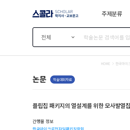
주제분류
스콜라 SCHOLAR 학지사·
교보문고
전체
HOME
한국마이
논문
학술대회자료
플립칩 패키지의 열설계를 위한 모사발열칩
간행물 정보
한국마이크로전자및패키징학회