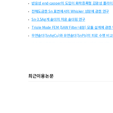
반응성 end-capper의 도입이 화학증폭형 감광성 폴리
전해도금한 Sn 표면에서의 Whisker 성장에 관한 연구
Sn-3.5Ag계 솔더의 저온 솔더링 연구
Triple Mode FEM (SAW Filter 내장) 모듈 설계에 관한
무연솔더(SnAgCu)와 유연솔더(SnPb)의 피로 수명 비교
순수 주석도금에서 표면처리에 따른 위스커의 성장거동
Sn-x 와 Sn-0.7Cu-x 솔더합금의 크리프 특성
Sn-8Zn-3Bi 솔더의 신뢰성 평가 및 Zn 상의 거동
클럭 신호의 고속 전송을 위한 칩과 패키지의 공동 설계
최근이용논문
Sn 범프와 NCA(Non-Conductive Adhesive)를 이용
전자패키징용 에폭시/이미드 박막의 제조 및 특성분석
Effects of Bi on Interfacial Reaction in Electrol
Reliability Assessment of Surface Mounted Chip 
Polymer-Metal Adhesion in Semiconductor Packa