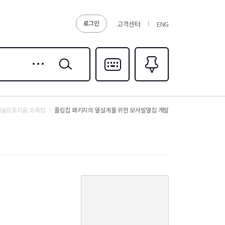
로그인
고객센터
ENG
상세
검색
검색
다국어입력
즐겨찾기
0
 기술심포지움 초록집
플립칩 패키지의 열설계를 위한 모사발열칩 개발
커
버
이
미
지
없