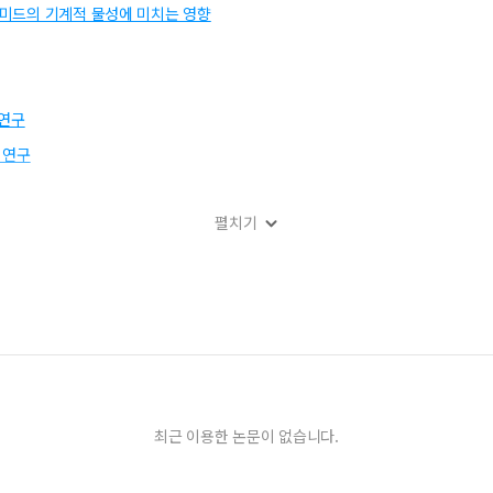
이미드의 기계적 물성에 미치는 영향
 연구
 연구
펼치기
한 COG 접합
ess Ni-P UBM/ Pb-free Solder Bumps: After Reflow and Aging
Varistor Subjected to Thermal Shock
최근 이용한 논문이 없습니다.
ging