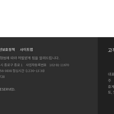
 전자 패키지 신뢰성에 미치는 영향
gration 거동
구
고
년보호정책
사이트맵
oplating
실정법에 따라 처벌받게 됨을 알려드립니다.
 미세구조와의 관계
별시 종로구 종로 1
사업자등록번호
102-81-11670
ormance poly (imide- silica) hybrid
156-3838 점심시간 (12:30~13:30)
대표
728
주
범프를 이용한 COG(Chip on Glass) 접합부의 신뢰성 평가
휴
ESERVED.
토,
 특성 평가
한 연구