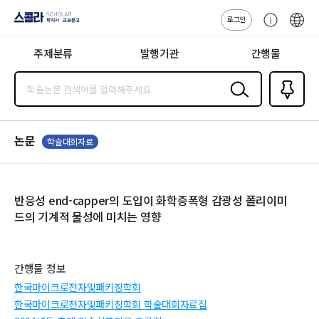
로그인
스콜라
고
ENG
SCHOLAR 학
객
지사·교보문고
주제분류
발행기관
간행물
센
터
검색
즐겨찾
기
0
논문
학술대회자료
반응성 end-capper의 도입이 화학증폭형 감광성 폴리이미
드의 기계적 물성에 미치는 영향
간행물 정보
한국마이크로전자및패키징학회
한국마이크로전자및패키징학회 학술대회자료집