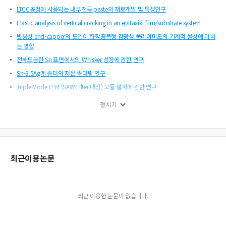
LTCC공정에 사용되는 내부전극 paste의 재료개발 및 특성연구
Elastic analysis of vertical cracking in an epitaxial film/substrate system
반응성 end-capper의 도입이 화학증폭형 감광성 폴리이미드의 기계적 물성에 미치
는 영향
전해도금한 Sn 표면에서의 Whisker 성장에 관한 연구
Sn-3.5Ag계 솔더의 저온 솔더링 연구
Triple Mode FEM (SAW Filter 내장) 모듈 설계에 관한 연구
무연솔더(SnAgCu)와 유연솔더(SnPb)의 피로 수명 비교 연구
펼치기
순수 주석도금에서 표면처리에 따른 위스커의 성장거동
Sn-x 와 Sn-0.7Cu-x 솔더합금의 크리프 특성
Sn-8Zn-3Bi 솔더의 신뢰성 평가 및 Zn 상의 거동
클럭 신호의 고속 전송을 위한 칩과 패키지의 공동 설계
최근이용논문
Sn 범프와 NCA(Non-Conductive Adhesive)를 이용한 COG 접합
전자패키징용 에폭시/이미드 박막의 제조 및 특성분석
Effects of Bi on Interfacial Reaction in Electroless Ni-P UBM/ Pb-free Solder B
최근 이용한 논문이 없습니다.
umps: After Reflow and Aging
Reliability Assessment of Surface Mounted Chip Varistor Subjected to Therm