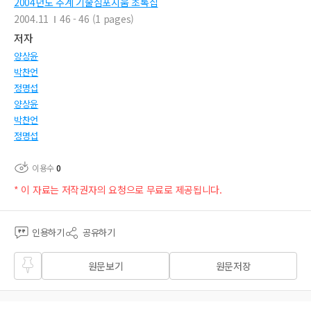
2004년도 추계 기술심포지움 초록집
2004.11
46 - 46 (1 pages)
저자
양상윤
박찬언
정명섭
양상윤
박찬언
정명섭
이용수
0
* 이 자료는 저작권자의 요청으로 무료로 제공됩니다.
인용하기
공유하기
즐겨
원문보기
원문저장
찾기