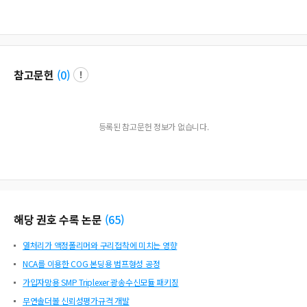
참고문헌
(
0
)
등록된 참고문헌 정보가 없습니다.
해당 권호 수록 논문
(
65
)
열처리가 액정폴리머와 구리접착에 미치는 영향
NCA를 이용한 COG 본딩용 범프형성 공정
가입자망용 SMP Triplexer 광송수신모듈 패키징
무연솔더볼 신뢰성평가규격 개발