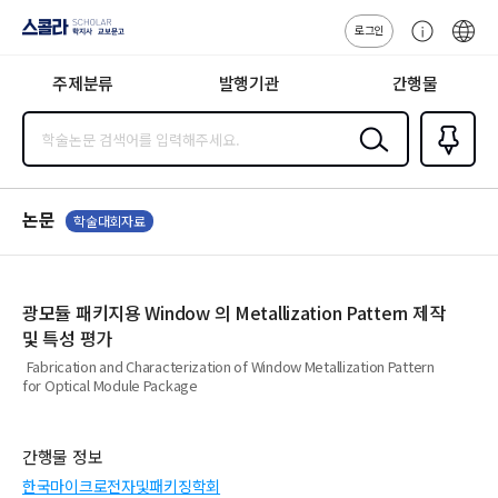
로그인
스콜라
고
ENG
SCHOLAR 학
객
지사·교보문고
주제분류
발행기관
간행물
센
터
검색
즐겨찾
기
0
논문
학술대회자료
광모듈 패키지용 Window 의 Metallization Pattern 제작
및 특성 평가
Fabrication and Characterization of Window Metallization Pattern
for Optical Module Package
간행물 정보
한국마이크로전자및패키징학회