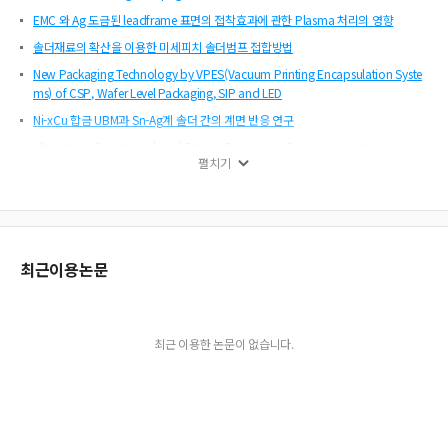
EMC 와 Ag 도금된 leadframe 표면의 접착효과에 관한 Plasma 처리의 영향
솔더재료의 확산을 이용한 미세피치 솔더범프 접합방법
New Packaging Technology by VPES(Vacuum Printing Encapsulation Syste
ms) of CSP, Wafer Level Packaging, SIP and LED
Ni-xCu 합금 UBM과 Sn-Ag계 솔더 간의 계면 반응 연구
Alternating Current - Induced Fatigue Damage in Cu Interconnects
펼치기
High density PWB with Copper Bump Technology
첨가에 의한 리튬이차전지용 카본전극의 전지특성 개선
Sn-Ag-Cu 삼원계 공정점 근처 여러 조성들의 미세조직 연구
Sn-Ag 범프의 조성과 표면 형상에 영향을 미치는 도금 인자들에 관한 연구
최근이용논문
미세피치 Sn-In 솔더범프를 이용한 COG(Chip on Glass) 본딩공정 및 전기적 특성
에피텍셜 베이스 Si 태양전지의 광반사 방지막 처리
26GHz 대역 박막 Duplexer 설계에 관한 연구
최근 이용한 논문이 없습니다.
압전체를 이용한 약품 분사용 초음파 분사노즐 시스템
초 박형 실리콘 칩을 이용한 유연 패키징 기술
다차원 패턴기술을 이용한 광대역 마이크로스트립 안테나 설계
Ni-Cr 박막 저항의 특성에 미치는 열처리 조건의 영향