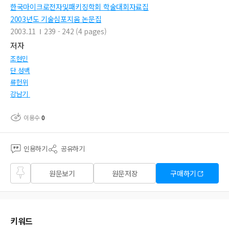
한국마이크로전자및패키징학회 학술대회자료집
2003년도 기술심포지움 논문집
2003.11
239 - 242 (4 pages)
저자
조현민
단 성백
류헌위
강남기
이용수
0
인용하기
공유하기
즐겨
원문보기
원문저장
구매하기
찾기
키워드