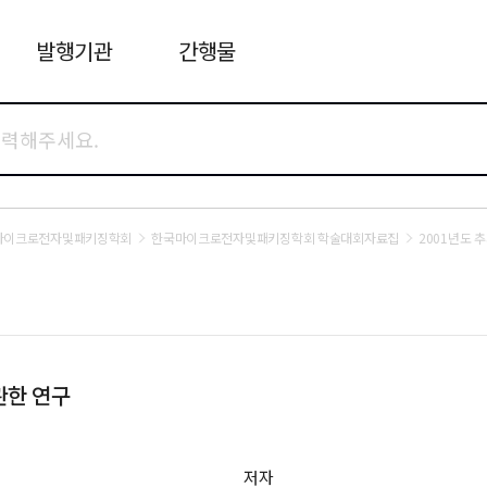
발행기관
간행물
마이크로전자및패키징학회
한국마이크로전자및패키징학회 학술대회자료집
2001년도 
관한 연구
저자