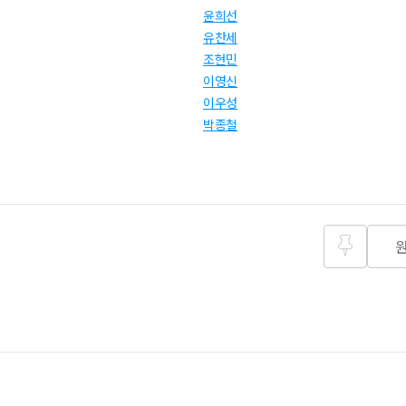
윤희선
유찬세
조현민
이영신
이우성
박종철
즐겨찾
기