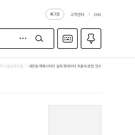
로그인
고객센터
ENG
상세
검색
검색
다국어입력
즐겨찾기
0
추계 기술심포지움
내장형 캐패시터의 설계 파라미터 추출에 관한 연구
커
버
이
미
지
없