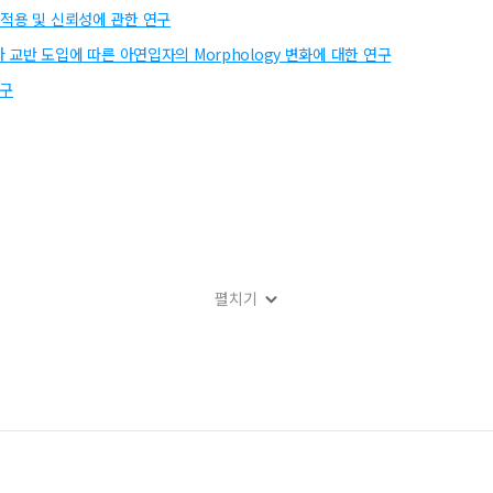
 공정 적용 및 신뢰성에 관한 연구
교반 도입에 따른 아연입자의 Morphology 변화에 대한 연구
연구
펼치기
방출 특성에 미치는 영향
 Electromechanical Systems) 기술
 증착된 Cr의 접착력에 관한 연구