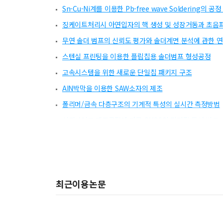
Sn-Cu-Ni계를 이용한 Pb-free wave Soldering의
징케이트처리시 아연입자의 핵 생성 및 성장거동과 초음파 
무연 솔더 범프의 신뢰도 평가와 솔더계면 분석에 관한 
스텐실 프린팅을 이용한 플립칩용 솔더범프 형성공정
고속시스템을 위한 새로운 단일칩 패키지 구조
AIN박막을 이용한 SAW소자의 제조
폴리머/금속 다층구조의 기계적 특성의 실시간 측정방법
실리사이드 제조공정에 따른 CMOS의 전기적 특성 비교
TFT-LCD용 고취도 직하방식 백라이트의 설계 및 제작
촉매의-메카노케미컬 처리가 탄소나노튜브 합성 및 전계 
내장형 캐패시터의 설계 파라미터 추출에 관한 연구
최근이용논문
TOC (Transceiver-on-Chip)를 위한 RF MEMS (Micro
극자외선 노광공정용 Mo/Si 다층 박막 미러의 구조 분석
광반응 폴리이미드위에 RF bias sputtering 방식으로