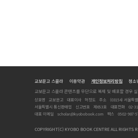
Curing Kinetics of the No-Flow Underfill Encapsu
A:V Ratio 변화에 따른 Sn-37Pb, Sn-4.0Ag-0.5Cu 
Inkjet head의 heater용 코발트실리사이드의 형성과
ECR 플라즈마를 사용한 백금 박막의 식각 매카니즘에 관
RF-MEMS 소자를 위한 저손실 웨이퍼 레벨 패키징
레이저에 의한 $Li_2O-A1_2O_3-SiO_2$ 수식 이미
PECVD와 ICP에 의해 증착된 불화유기박막의 나노트라
PWB 기판용 Embedded Capacitor필름 제작에 관한 
교보문고 스콜라
이용약관
개인정보처리방침
청소
비전도성 에폭시를 사용한 RF-MEMS 소자의 웨이퍼 레벨
교보문고 스콜라 콘텐츠를 무단으로 복제 및 배포할 경우 
플립칩용 UBM (Under Bump Metallurgy)연구의 최
상호명
교보문고
대표이사
허정도
주소
(03154) 서울특
Combline 구조의 대역통과 필터가 내장된 기능형 PCB
서울특별시 통신판매업
신고번호
제653호
대표전화
02-3
High frequency measurement and characterization
대표 이메일
scholar@kyobobook.com
팩스
0502-987-5
광 저장장치용 마이크로 미러 엑츄에이터
COPYRIGHT(C) KYOBO BOOK CENTRE ALL RIGHTS R
$Bi_2O_3$ 수식 이미지계 투명유전체의 제조