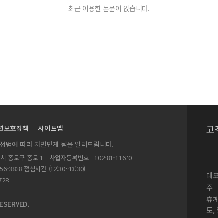
lant
최근 이용한 논문이 없습니다.
Solder 접합부의 특성 연구
 특성연구
한 연구
지계 유리의 미세가공 및 광학적 특성
이볼러지 특성 비교분실
연구
고
년보호정책
사이트맵
 밀봉 실장 특성
실정법에 따라 처벌받게 됨을 알려드립니다.
근동향
별시 종로구 종로 1
사업자등록번호
102-81-11670
156-3838 점심시간 (12:30~13:30)
대표
 of ACF flip chip interconnects
728
주
휴
ESERVED.
토,