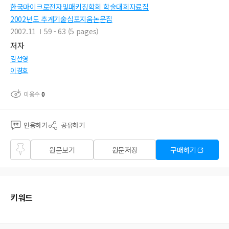
한국마이크로전자및패키징학회 학술대회자료집
2002년도 추계기술심포지움논문집
2002.11
59 - 63 (5 pages)
저자
김선영
이경호
이용수
0
인용하기
공유하기
즐겨
원문보기
원문저장
구매하기
찾기
키워드