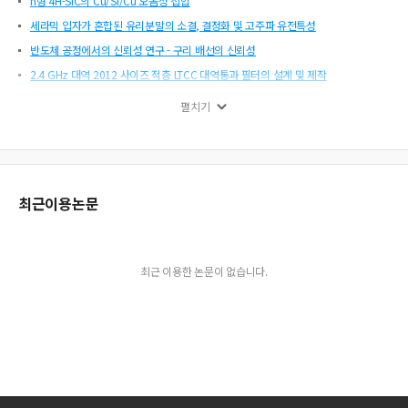
n형 4H-SiC의 Cu/Si/Cu 오옴성 접합
세라믹 입자가 혼합된 유리분말의 소결, 결정화 및 고주파 유전특성
반도체 공정에서의 신뢰성 연구 - 구리 배선의 신뢰성
2.4 GHz 대역 2012 사이즈 적층 LTCC 대역통과 필터의 설계 및 제작
전해도금을 이용한 Ni계 UBM 및 Sn-Ag 솔더 범프 형성방법
펼치기
PDP적용 Ag paste의 Pb free frit개발
ECR 플라즈마를 이용한 Ru 박막의 식각특성
30 GHz 세라믹 패키지의 제작 및 측정
MCM module을 위한 다층 연성기판의 제조
최근이용논문
테입 캐스팅에 의한 W-Cu 박판재 제조
LTCC/LTCC-M 기술을 이용한 packaging technology
후막 리소그라피 공정을 이용한 초고주파용 Band Pass Filter 개발에 관한 연구
최근 이용한 논문이 없습니다.
LTCC를 이용한 3차원 세라믹 모듈 내 monoblock의 고주파 특성 추출에 관한 연구
에피텍셜 베이스 구조를 이용한 실리콘 태양전지의 효율개선
이종적층 LTCC 대역통과 여파기 설계
세라믹 패키지 내에서 비아에 따른 열적 거동에 관한 연구
Ag 나노입자 분산유리 제조 및 결정특성평가