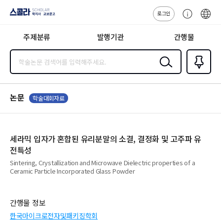
로그인
스콜라
고
ENG
SCHOLAR 학
객
지사·교보문고
주제분류
발행기관
간행물
센
터
검색
즐겨찾
기
0
논문
학술대회자료
세라믹 입자가 혼합된 유리분말의 소결, 결정화 및 고주파 유
전특성
Sintering, Crystallization and Microwave Dielectric properties of a
Ceramic Particle Incorporated Glass Powder
간행물 정보
한국마이크로전자및패키징학회