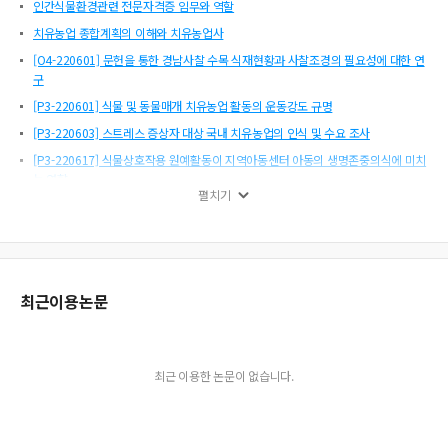
인간식물환경관련 전문자격증 임무와 역할
치유농업 종합계획의 이해와 치유농업사
[O4-220601] 문헌을 통한 경남사찰 수목 식재현황과 사찰조경의 필요성에 대한 연
구
[P3-220601] 식물 및 동물매개 치유농업 활동의 운동강도 규명
[P3-220603] 스트레스 증상자 대상 국내 치유농업의 인식 및 수요 조사
[P3-220617] 식물상호작용 원예활동이 지역아동센터 아동의 생명존중의식에 미치
는 영향
펼치기
[P3-220622] 경력단절여성의 재취업을 위한 복지원예사 교육과정에 관한 연구
[P4-220603] 캠퍼스내 정원활동이 발달장애아동의 외현화 행동 문제에 미치는 영
향
[P5-220604] 숲 체험이 청소년의 생태감수성에 미치는 효과
최근이용논문
[P2-220608] 도시공원 조경수의 계절별 미세먼지 축적
[P1-220604] 도시농업과 신체활동
[P3-220608] 신체장애인의 치유농업 농작업 인식에 관한 탐색적 고찰
최근 이용한 논문이 없습니다.
[P3-220614] 중년의 원예활동프로그램 개발을 위한 원예 선호도 조사
[P3-220609] 원예치료가 시각장애인들의 스트레스 감소에 미치는 영향
도시농업관리사의 역할과 발전방안