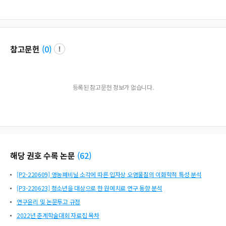
참고문헌
(
0
)
등록된 참고문헌 정보가 없습니다.
해당 권호 수록 논문
(
62
)
[P2-220609] 영농폐비닐 소각에 따른 입자상 오염물질의 이화학적 특성 분석
[P3-220623] 청소년을 대상으로 한 원예치료 연구 동향 분석
연구윤리 및 논문투고 규정
2022년 춘계학술대회 자료집 목차