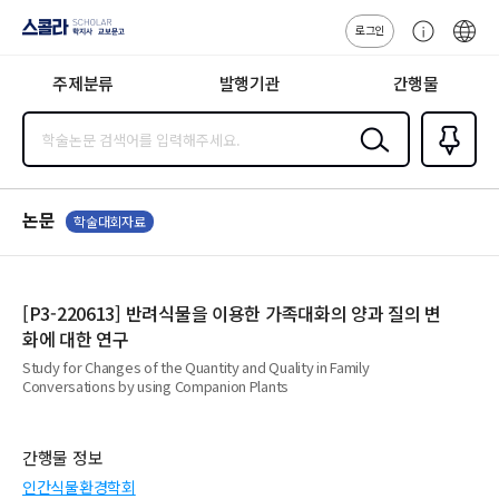
로그인
스콜라
고
ENG
SCHOLAR 학
객
지사·교보문고
주제분류
발행기관
간행물
센
터
검색
즐겨찾
기
0
논문
학술대회자료
[P3-220613] 반려식물을 이용한 가족대화의 양과 질의 변
화에 대한 연구
Study for Changes of the Quantity and Quality in Family
Conversations by using Companion Plants
간행물 정보
인간식물환경학회