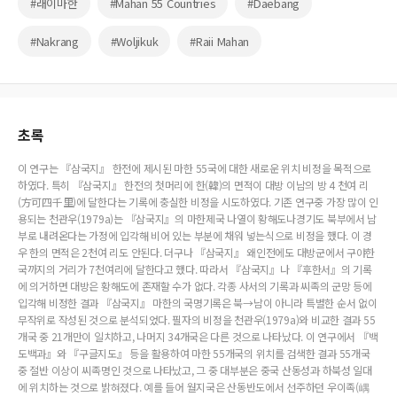
#래이마한
#Mahan 55 Countries
#Daebang
#Nakrang
#Woljikuk
#Raii Mahan
초록
이 연구는 『삼국지』 한전에 제시된 마한 55국에 대한 새로운 위치 비정을 목적으로
하였다. 특히 『삼국지』 한전의 첫머리에 한(韓)의 면적이 대방 이남의 방 4 천여 리
(方可四千里)에 달한다는 기록에 충실한 비정을 시도하였다. 기존 연구중 가장 많이 인
용되는 천관우(1979a)는 『삼국지』의 마한제국 나열이 황해도나경기도 북부에서 남
부로 내려온다는 가정에 입각해 비어 있는 부분에 채워 넣는식으로 비정을 했다. 이 경
우 한의 면적은 2천여 리도 안된다. 더구나 『삼국지』 왜인전에도 대방군에서 구야한
국까지의 거리가 7천여리에 달한다고 했다. 따라서 『삼국지』나 『후한서』의 기록
에 의거하면 대방은 황해도에 존재할 수가 없다. 각종 사서의 기록과 씨족의 군망 등에
입각해 비정한 결과 『삼국지』 마한의 국명기록은 북→남이 아니라 특별한 순서 없이
무작위로 작성된 것으로 분석되었다. 필자의 비정을 천관우(1979a)와 비교한 결과 55
개국 중 21개만이 일치하고, 나머지 34개국은 다른 것으로 나타났다. 이 연구에서 『백
도백과』와 『구글지도』 등을 활용하여 마한 55개국의 위치를 검색한 결과 55개국
중 절반 이상이 씨족명인 것으로 나타났고, 그 중 대부분은 중국 산동성과 하북성 일대
에 위치하는 것으로 밝혀졌다. 예를 들어 월지국은 산동반도에서 선주하던 우이족(嵎