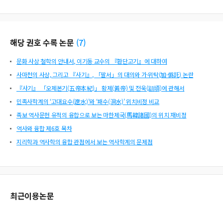
해당 권호 수록 논문
(
7
)
문화 사상 철학의 안내서, 이기동 교수의 『환단고기』에 대하여
사마천의 사상, 그리고 『사기』, 「팔서」의 대의와 가·위탁(加·僞託) 논란
『사기』 「오제본기(五帝本紀)」 황제(黃帝) 및 전욱(顓頊)에 관해서
민족사학계의 ‘고대요수(遼水)’와 ‘패수(浿水)’ 위치비정 비교
족보 역사문헌 유적의 융합으로 보는 마한제국(馬韓諸國)의 위치 재비정
역사와 융합 제6호 목차
지리학과 역사학의 융합 관점에서 보는 역사학계의 문제점
최근이용논문