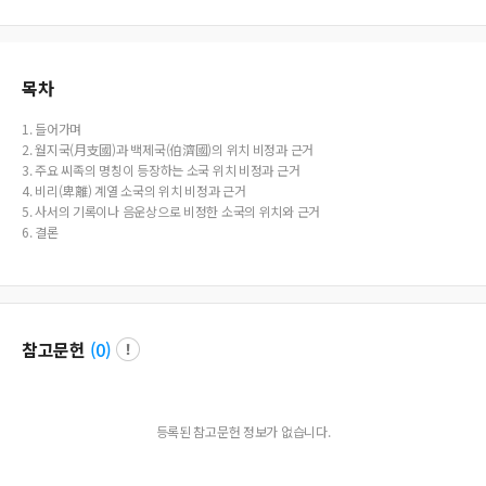
s were found to be clan names, and most of them were located in Shandong
Province and Hebei Province in China. For example, Woljikuk(月支國) was ide
ntified as the Wui clan(嵎夷族), an indigenous force of the Shandong Peninsul
a, and also the Mo(牟), which represents the Raii(萊夷), is very frequent. Also, th
e Soseoksack and Daeseoksack were the giant forces of the Six Eunmin clans
목차
(殷民六族) who fought against the Zhu(周) forces. In the meantime, Woljikuk w
as arbitrarily modified as Mokjikuk, and located in the wrong place. There was
1. 들어가며
a serious problem that confused the Sipje of the Hanseong basin and Baekje o
2. 월지국(月支國)과 백제국(伯濟國)의 위치 비정과 근거
f Mahan, which was founded in the Daebang south of Beijing in the early 3rd c
3. 주요 씨족의 명칭이 등장하는 소국 위치 비정과 근거
entury. Mahan was Raii(萊夷) Mahan, a country founded across the Korean pe
4. 비리(卑離) 계열 소국의 위치 비정과 근거
ninsula and the China, led by the Woljikuk(月支國), which was located in the Y
5. 사서의 기록이나 음운상으로 비정한 소국의 위치와 근거
oungsan River area in the southwestern part of the Korean peninsula. In conclu
6. 결론
sion, the hypothesis that Daebang and Nakrang were located in Hwanghae an
d Pyongyang is no longer possible.
참고문헌
(
0
)
등록된 참고문헌 정보가 없습니다.