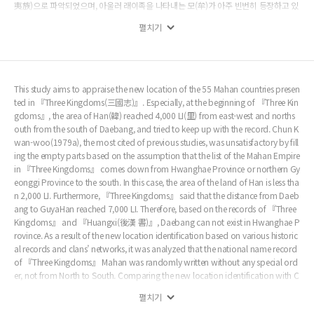
夷族)으로 파악되었으며, 아울러 래이족을 나타내는 모(牟)가 아주 빈번히 등장하고 있
다. 또한 소석색국(小石索國)과 대석색국(大石索國)은 주나라에 대항한 은민육족(殷
펼치기
民六族)의 거대 세력이었다. 이들 씨족은 고조선의 후손이고, 중원에서 소위 동이족으
로 불리운 씨족들인 것으로 나타났다. 그동안 월지국은 목지국으로 아무 근거없이 수정
되어 엉뚱한 곳에 자의적으로비정되었고, 한성 유역의 십제와 3세기초 북경 남쪽의 대
방고지에서 건국한 마한 소속의 백제(伯濟)를 혼동하는 심각한 문제점이 발생하였다.
마한은 래이마한으로서 산동성 일대의 고조선 세력인 우이족, 즉 월지 세력이 주축이 되
This study aims to appraise the new location of the 55 Mahan countries presen
어 한반도와 중원에 걸쳐 건국한 나라이고, 월지 세력은 한반도 서남부의 영산강 일대에
ted in 『Three Kingdoms(三國志)』. Especially, at the beginning of 『Three Kin
도읍하고 있었다. 결론적으로 대방군과 낙랑군이 황해도와 평양 일대에 위치하고 있었
gdoms』, the area of Han(韓) reached 4,000 LI(里) from east-west and norths
다는 가설은 이제 더 이상 성립 불가능하다.
outh from the south of Daebang, and tried to keep up with the record. Chun K
wan-woo(1979a), the most cited of previous studies, was unsatisfactory by fill
ing the empty parts based on the assumption that the list of the Mahan Empire
in 『Three Kingdoms』 comes down from Hwanghae Province or northern Gy
eonggi Province to the south. In this case, the area of the land of Han is less tha
n 2,000 LI. Furthermore, 『Three Kingdoms』 said that the distance from Daeb
ang to GuyaHan reached 7,000 LI. Therefore, based on the records of 『Three
Kingdoms』 and 『Huangxi(後漢 書)』, Daebang can not exist in Hwanghae P
rovince. As a result of the new location identification based on various historic
al records and clans’ networks, it was analyzed that the national name record
of 『Three Kingdoms』 Mahan was randomly written without any special ord
er, not from North to South. Comparing the new location identification with C
hun Kwan-woo(1979a), only 21 of 55 countries were matched, and the remai
펼치기
ning 34 countries were different. In this study, more than half of the 55 countrie