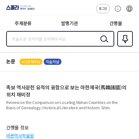
로그인
스콜라
고
ENG
SCHOLAR 학
객
지사·교보문고
주제분류
발행기관
간행물
센
터
검색
즐겨찾
기
0
논문
KCI등재후보
학술저널
족보 역사문헌 유적의 융합으로 보는 마한제국(馬韓諸國)의
위치 재비정
Review on the Comparison on Locating Mahan Countries on the
Basis of Genealogy, Historical Literature and Historic Sites
간행물 정보
바른역사학술원