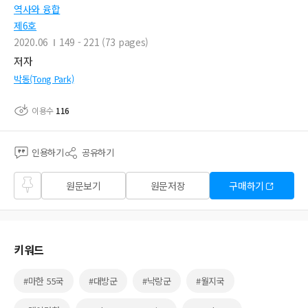
역사와 융합
제6호
2020.06
149 - 221 (73 pages)
저자
박동(Tong Park)
이용수
116
인용하기
공유하기
즐겨
원문보기
원문저장
구매하기
찾기
키워드
#마한 55국
#대방군
#낙랑군
#월지국