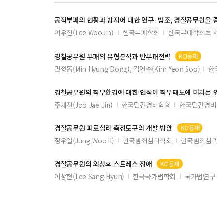
공직부패의 현황과 방지에 대한 연구- 법조,
경찰공무원
을 
이우진(Lee WooJin)
한국부패학회
한국부패학회보 제
경찰공무원
부패의 유형분석과 반부패전략
KCI등재
민형동(Min Hyung Dong), 김연수(Kim Yeon Soo)
한
경찰공무원
의 직무환경에 대한 인식이 직무태도에 미치는 
주재진(Joo Jae Jin)
한국민간경비학회
한국민간경비
경찰공무원
피로심리 측정도구의 개발 방안
KCI등재
정우일(Jung Woo Il)
한국범죄심리학회
한국범죄심리
경찰공무원
의 외상후 스트레스 장애
KCI등재
이상현(Lee Sang Hyun)
한국국가법학회
국가법연구 