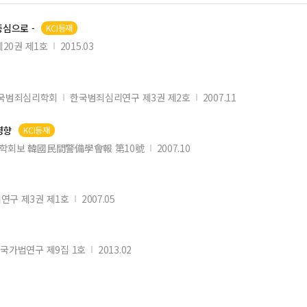
중심으로 -
KCI등재
20권 제1호
2015.03
국범죄심리학회
한국범죄심리연구 제3권 제2호
2007.11
영향
KCI등재
학회보 韓國民間警備學會報 第10號
2007.10
연구 제3권 제1호
2007.05
국가법연구 제9집 1호
2013.02