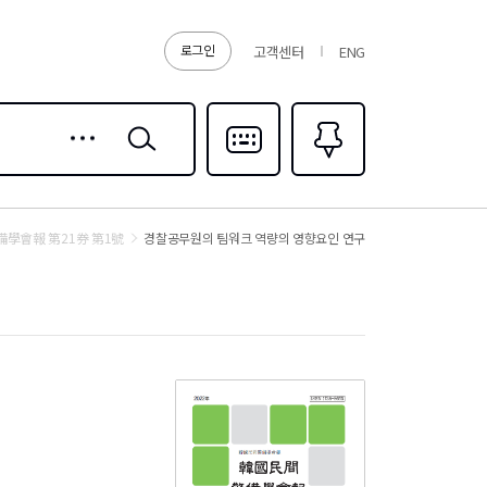
로그인
고객센터
ENG
상세
검색
검색
다국어입력
즐겨찾기
0
學會報 第21券 第1號
경찰공무원의 팀워크 역량의 영향요인 연구