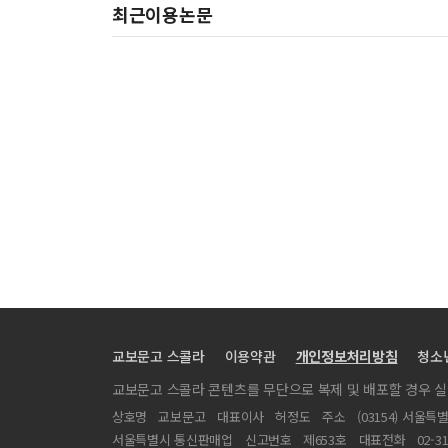
최근이용논문
교보문고 스콜라
이용약관
개인정보처리방침
청소
교보문고 스콜라 콘텐츠를 무단으로 복제 및 배포할 경우 
상호명
교보문고
대표이사
허정도
주소
(03154) 서울특
서울특별시 통신판매업
신고번호
제653호
대표전화
02-3