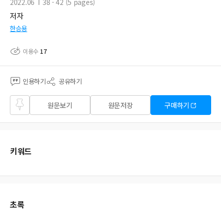
2022.06
38 - 42 (5 pages)
저자
한승용
이용수
17
인용하기
공유하기
즐겨
원문보기
원문저장
구매하기
찾기
키워드
초록