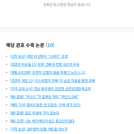
등록된 참고문헌 정보가 없습니다.
해당 권호 수록 논문
(
10
)
[신학 논단] 어떤 위선자의 “스터디” 성경
[성경의 비유들 15] 망루 건축과 전쟁 승산의 비유
[정통교리강좌] 성경적 성별의 표본 프랭크 노리스 (1)
[성경의 예언 13] 이스라엘의 회복 (5) 남은 자들을 통한 회복
[지역 교회 소식] 전남 동부권의 강성한 순천성경침례교회
[BB 칼럼] “마인드”가 잘못된 자의 “마인드교육”
[해외 기사] 준비되었든 안 되었든, 이제 내가 간다!
[BB 칼럼] 혼은 무덤에 가지 않는다
[BB 간증] 나는 바리새인이었고 종교인이었다
[기자 논단] 검수완박 당할 사탄을 아는가