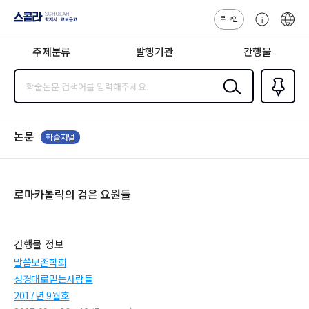
로그인
스콜라
고
ENG
SCHOLAR 학
객
지사·교보문고
주제분류
발행기관
간행물
센
터
검색
즐겨찾
기
0
논문
학술저널
로마카톨릭의 검은 요원들
간행물 정보
말씀보존학회
성경대로믿는사람들
2017년 9월호