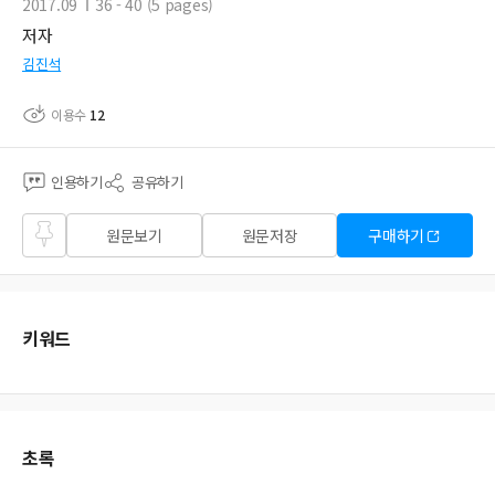
2017.09
36 - 40 (5 pages)
저자
김진석
이용수
12
인용하기
공유하기
즐겨
원문보기
원문저장
구매하기
찾기
키워드
초록