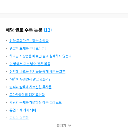
해당 권호 수록 논문
(
12
)
신약 교회가 준수하는 의식들
견고한 요새를 무너뜨리라!
하나님의 방법을 따르면 결코 실패하지 않는다
먼 땅에서 오는 냉수 같은 복음
신약에 나오는 경기들을 통해 배우는 교훈
“혼”이 무엇인지 알고 있는가?
권력과 탐욕에 사로잡힌 목사들
로마카톨릭의 검은 요원들
가난의 문제를 해결하실 예수 그리스도
유업의 세 가지 의미
교리의 평준화
어린양의 혼인식을 위한 사랑의 노래
펼치기