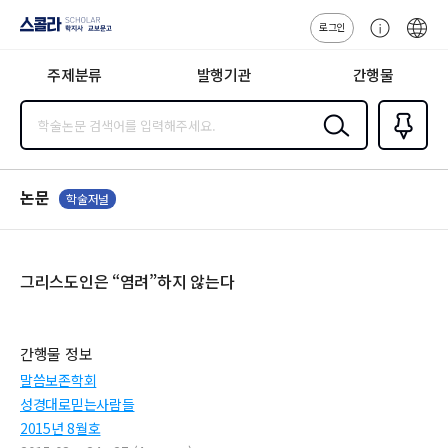
로그인
스콜라
고
ENG
SCHOLAR 학
객
지사·교보문고
주제분류
발행기관
간행물
센
터
검색
즐겨찾
기
0
논문
학술저널
그리스도인은 “염려”하지 않는다
간행물 정보
말씀보존학회
성경대로믿는사람들
2015년 8월호