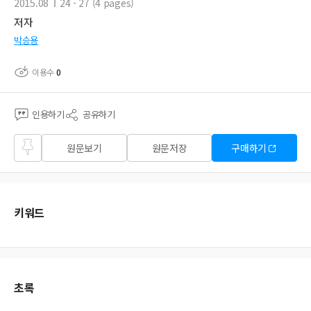
2015.08
24 - 27 (4 pages)
저자
박승용
이용수
0
인용하기
공유하기
즐겨
원문보기
원문저장
구매하기
찾기
키워드
초록