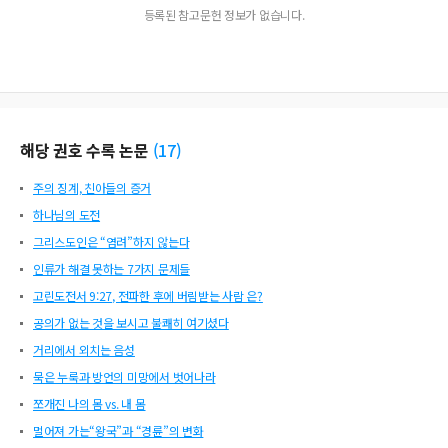
등록된 참고문헌 정보가 없습니다.
해당 권호 수록 논문
(
17
)
주의 징계, 친아들의 증거
하나님의 도전
그리스도인은 “염려”하지 않는다
인류가 해결 못하는 7가지 문제들
고린도전서 9:27, 전파한 후에 버림받는 사람 은?
공의가 없는 것을 보시고 불쾌히 여기셨다
거리에서 외치는 음성
묵은 누룩과 방언의 미망에서 벗어나라
쪼개진 나의 몸 vs. 내 몸
멀어져 가는“왕국”과 “경륜”의 변화