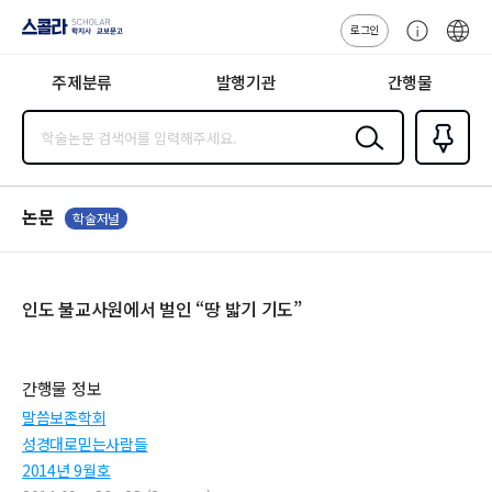
로그인
스콜라
고
ENG
SCHOLAR 학
객
지사·교보문고
주제분류
발행기관
간행물
센
터
검색
즐겨찾
기
0
논문
학술저널
인도 불교사원에서 벌인 “땅 밟기 기도”
간행물 정보
말씀보존학회
성경대로믿는사람들
2014년 9월호