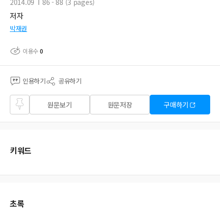
2014.09
86 - 88 (3 pages)
저자
박재권
이용수
0
인용하기
공유하기
즐겨
원문보기
원문저장
구매하기
찾기
키워드
초록