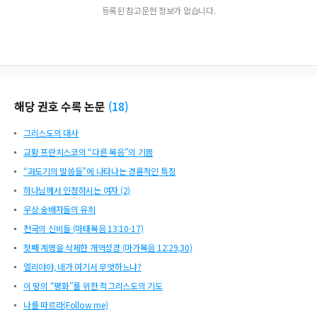
등록된 참고문헌 정보가 없습니다.
해당 권호 수록 논문
(
18
)
그리스도의 대사
교황 프란치스코의 “다른 복음”의 기쁨
“과도기의 말씀들”에 나타나는 경륜적인 특징
하나님께서 인정하시는 여자 (2)
우상 숭배자들의 유희
천국의 신비들 (마태복음 13:10-17)
첫째 계명을 삭제한 개역성경 (마가복음 12:29,30)
엘리야야, 네가 여기서 무엇하느냐?
이 땅의 “평화”를 위한 적그리스도의 기도
나를 따르라(Follow me)