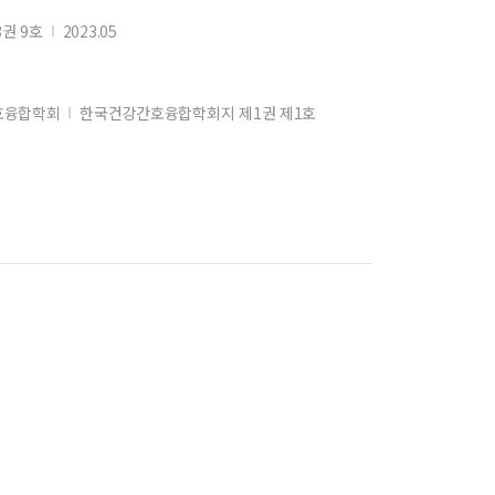
권 9호
2023.05
호융합학회
한국건강간호융합학회지 제1권 제1호