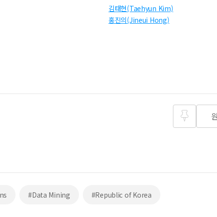
김태현(Taehyun Kim)
홍진의(Jineui Hong)
즐겨찾
기
ns
#Data Mining
#Republic of Korea