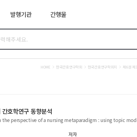
발행기관
간행물
HOME
한국간호연구학회
한국간호연구학회지
제6권 제
내 간호학연구 동향분석
om the perspective of a nursing metaparadigm : using topic mo
저자