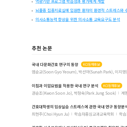
역량기반 프로그램 학습성과 평가체계 개발
뇌졸중 집중치료실에 입원한 환자의 환경적 스트레스와 
의사소통능력 향상을 위한 의사소통 교육요구도 분석
추천 논문
국내 다문화간호 연구의 동향
KCI등재후보
염순교(Soon Gyo Yeoum), 박선아(Sunah Park), 이지영(J
이침과 이압요법을 적용한 국내 연구 분석
KCI등재후보
권순조(Kwon Soon Jo), 박정숙(Park Jung Sook)
계
간호대학생의 임상실습 스트레스에 관한 국내 연구 동향분
최현주(Choi Hyun Ju)
학습자중심교과교육학회
학습