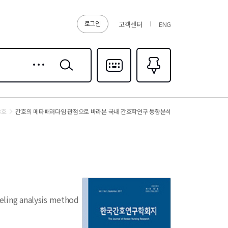
로그인
고객센터
ENG
상세
검색
검색
다국어입력
즐겨찾기
0
3호
간호의 메타패러다임 관점으로 바라본 국내 간호학연구 동향분석
deling analysis method