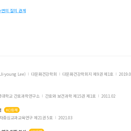
수면의 질의 관계
i-young Lee)
다문화건강학회
다문화건강학회지 제9권 제1호
2019.
명대학교 간호과학연구소
간호와 보건과학 제15권 제1호
2011.02
석
KCI등재
자중심교과교육연구 제21권 5호
2021.03