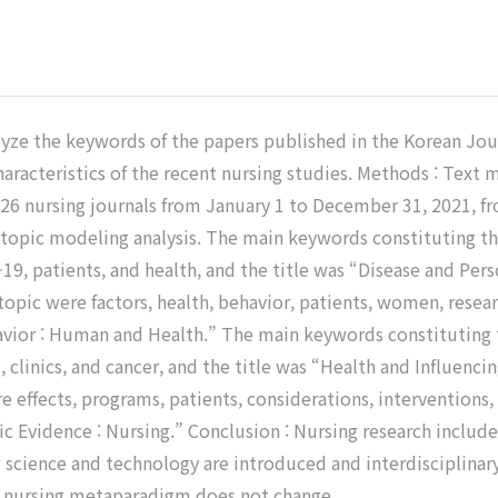
alyze the keywords of the papers published in the Korean Jou
aracteristics of the recent nursing studies. Methods : Text 
26 nursing journals from January 1 to December 31, 2021, f
 topic modeling analysis. The main keywords constituting the
19, patients, and health, and the title was “Disease and Pe
ic were factors, health, behavior, patients, women, research
avior : Human and Health.” The main keywords constituting t
als, clinics, and cancer, and the title was “Health and Influen
 effects, programs, patients, considerations, interventions,
fic Evidence : Nursing.” Conclusion : Nursing research includ
science and technology are introduced and interdisciplinary
he nursing metaparadigm does not change.