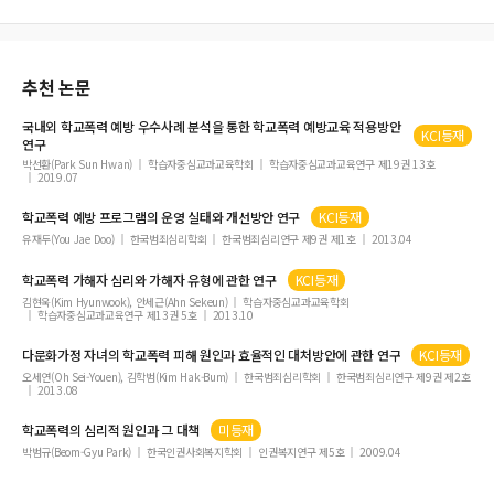
동아시아 경제통합의 현황과 논점에 관한 연구
추천 논문
국내외
학교폭력
예방 우수사례 분석을 통한
학교폭력
예방교육 적용방안
KCI등재
연구
박선환(Park Sun Hwan)
학습자중심교과교육학회
학습자중심교과교육연구 제19권 13호
2019.07
학교폭력
예방 프로그램의 운영 실태와 개선방안 연구
KCI등재
유재두(You Jae Doo)
한국범죄심리학회
한국범죄심리연구 제9권 제1호
2013.04
학교폭력
가해자 심리와 가해자 유형에 관한 연구
KCI등재
김현욱(Kim Hyunwook), 안세근(Ahn Sekeun)
학습자중심교과교육학회
학습자중심교과교육연구 제13권 5호
2013.10
다문화가정 자녀의
학교폭력
피해 원인과 효율적인 대처방안에 관한 연구
KCI등재
오세연(Oh Sei-Youen), 김학범(Kim Hak-Bum)
한국범죄심리학회
한국범죄심리연구 제9권 제2호
2013.08
학교폭력
의 심리적 원인과 그 대책
미등재
박범규(Beom-Gyu Park)
한국인권사회복지학회
인권복지연구 제5호
2009.04