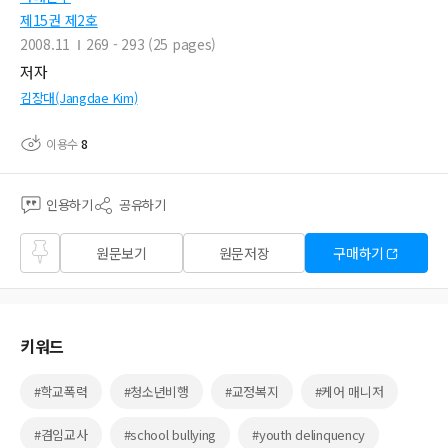
제15권 제2호
2008.11
269 - 293 (25 pages)
저자
김장대(Jangdae Kim)
이용수
8
인용하기
공유하기
즐겨
원문보기
원문저장
구매하기
찾기
키워드
#학교폭력
#청소년비행
#교정복지
#케어 매니저
#겸임교사
#school bullying
#youth delinquency