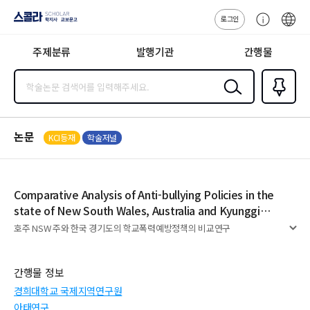
로그인
스콜라
고
ENG
SCHOLAR 학
객
지사·교보문고
주제분류
발행기관
간행물
센
터
검색
즐겨찾
기
0
논문
KCI등재
학술저널
Comparative Analysis of Anti-bullying Policies in the
state of New South Wales, Australia and Kyunggi
Province, South Korea
호주 NSW 주와 한국 경기도의 학교폭력예방정책의 비교연구
펼
치
기
간행물 정보
경희대학교 국제지역연구원
아태연구