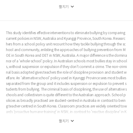
주는 학생 중심적이고 민주적으로 폭 넓게 정책이 시행되고 있는데 비해, 한국은 교사
펼치기
중심적이고 권위적으로 정책을 수행하고 있었다. 결론적으로 학교폭력예방을 위하여
한국의 단위학교는 인성교육 및 정신심리적 치유상담을 더욱 강화하고, 사회조직과의
긴밀한 관계를 유지하는 것이 필요하다고 본다. 따라서 이 연구는 초, 중, 고등학교에 겸
임교사제도 및 보건관리사(케어 매니저)제도를 도입하여 학생들의 총체적 인성교육을
사회교육기관 및 종교 기관과 공동으로 추진할 것을 제안하고 있다.
This study identifies effective interventions to eliminate bullying by comparing
current policies in NSW, Australia and Kyunggi Province, South Korea. Researc
hers from a school policy unit recount how they tackle bullying through the sc
hool and community, enlisting the approaches of bullying prevention from M
OE in South Korea and DET in NSW, Australia. A major difference is the domina
nce of a 'whole-school' policy. In Australian schools most bullies stay in school
s, without suspension or expulsion if they don't commit a crime. The non-crimi
nal basis adopted gives teachers the role of discipline provision and student w
elfare. An 'alternative school' policy used in Kyunggi Province sees most bullies
separated from the group and it includes suspension or expulsion to prevent s
tudents from bullying. The criminal basis of disciplining, the use of alternative s
chools and collectivism is quite different to the Australian approach. School p
olicies as broadly practised are student-centred in Australia in contrast to bein
g teacher-centred in South Korea. Classroom practices are widely oriented tow
ards 'proactive humane-training' in NSW, in contrast to 'reactive discipline' in K
yunggi Province.
펼치기