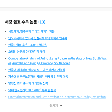
해당 권호 수록 논문
(
13
)
시민사회, 민주주의 그리고 사회적 자본
인도네시아에 있어서 신질서체제의 해체와 민주화
한국기업의 소유구조와 기업가치
오래된 논쟁의 현대과학적 해석
Comparative Analysis of Anti-bullying Policies in the state of New South Wal
es, Australia and Kyunggi Province, South Korea
한국어 세계화의 실상과 링구아 프랑카의 가능성
저숙련 외국인노동자의 사회적 배제와 정책적 대응
탈냉전 초기 중국의 대미안보전략
역대 한국선거(1987-2006) 투표율 분석
External Intervention and Democratisation in Myanmar: A Policy Evaluation
과학기술과 시민사회 정치패러다임
펼치기
베이징올림픽 전․후로 표출된 중국민족주의 연구