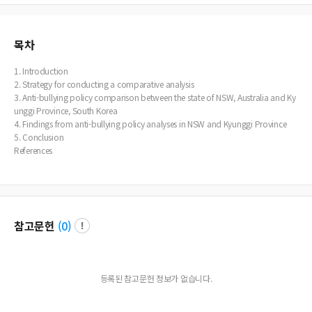
목차
1. Introduction
2. Strategy for conducting a comparative analysis
3. Anti-bullying policy comparison between the state of NSW, Australia and Ky
unggi Province, South Korea
4. Findings from anti-bullying policy analyses in NSW and Kyunggi Province
5. Conclusion
References
참고문헌
(
0
)
등록된 참고문헌 정보가 없습니다.