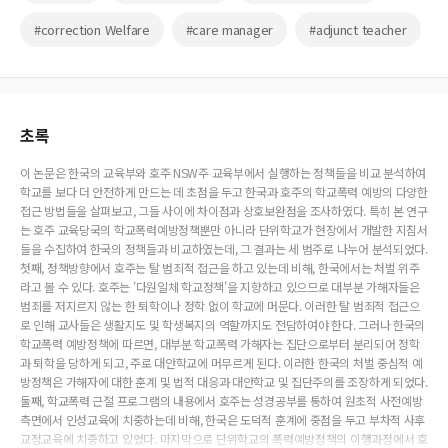
#correction Welfare
#care manager
#adjunct teacher
초록
이 논문은 한국의 교육부와 호주 NSW주 교육부에서 실행하는 정책들을 비교 분석하여
학교를 보다 더 안전하게 만드는 데 초점을 두고 한국과 호주의 학교폭력 예방의 다양한
접근 방법들을 살펴보고, 그들 사이에 차이점과 상호보완점을 조사하였다. 특히 본 연구
는 호주 교육당국의 학교폭력예방정책뿐만 아니라 단위학교가 현장에서 개발한 지침서
들을 수집하여 한국의 정책들과 비교하였는데, 그 결과는 세 범주로 나누어 분석되었다.
첫째, 정책방향에서 호주는 탈 범죄적 접근을 하고 있는데 비해, 한국에서는 처벌 위주
라고 볼 수 있다. 호주는 '다원일체 학교정책'을 지향하고 있으므로 대부분 가해자들은
범죄를 저지르지 않는 한 퇴학이나 정학 없이 학교에 머문다. 이러한 탈 범죄적 접근으
로 인해 교사들은 생활지도 및 학생복지의 역할까지도 전담하여야 한다. 그러나 한국의
학교폭력 예방정책에 따르면, 대부분 학교폭력 가해자는 집단으로부터 분리되어 정학
과 퇴학을 당하게 되고, 주로 대안학교에 머무르게 된다. 이러한 한국의 처벌 중심적 예
방정책은 가해자에 대한 훈계 및 법적 대응과 대안학교 및 집단주의를 조장하게 되었다.
둘째, 학교폭력 근절 프로그램의 내용에서 호주는 성경공부를 통하여 원초적 사전예방
측면에서 인성교육에 치중하는데 비해, 한국은 도덕적 훈계에 중점을 두고 부차적 사후
교정교육에 치중하고 있었다. 마지막으로 단위학교의 폭력예방정책의 이행과정에서 호