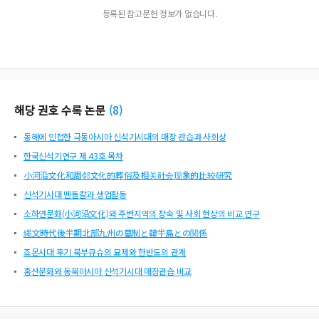
등록된 참고문헌 정보가 없습니다.
해당 권호 수록 논문
(
8
)
동해에 인접한 극동아시아 신석기시대의 매장 관습과 사회상
한국신석기연구 제 43호 목차
小河沿文化和周邻文化的葬俗及相关社会现象的比较研究
신석기시대 뗀돌칼과 생업활동
소하연문화(小河沿文化)와 주변지역의 장속 및 사회 현상의 비교 연구
縄文時代後半期北部九州の墓制と韓半島との関係
죠몬시대 후기 북부큐슈의 묘제와 한반도의 관계
홍산문화와 동북아시아 신석기시대 매장관습 비교