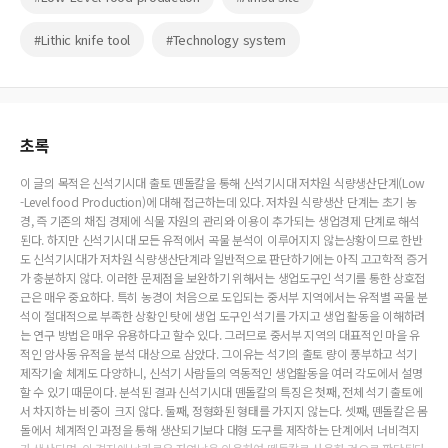
#Lithic knife tool
#Technology system
초록
이 글의 목적은 신석기시대 출토 뗀돌칼을 통해 신석기시대 저차원 식량생산단계(Low
-Level food Production)에 대해 접근하는데 있다. 저차원 식량생산 단계는 초기 농
경, 즉 기존의 채집 경제에 식물 자원의 관리와 이용이 추가되는 생업경제 단계로 해석
된다. 하지만 신석기시대 모든 유적에서 곡물 분석이 이루어지지 않는상황이므로 한반
도 신석기시대가 저차원 식량생산단계라 일반적으로 판단하기에는 아직 고고학적 증거
가 충분하지 않다. 이러한 문제점을 보완하기 위해서는 생업도구인 석기를 통한 상호접
근은 매우 중요하다. 특히 농경이 처음으로 도입되는 중서부 지역에서는 유적별 곡물 분
석이 절대적으로 부족한 상황인 탓에 생업 도구인 석기를 가지고 생업 활동을 이해하려
는 연구 방법은 매우 유용하다고 할수 있다. 그러므로 중서부 지역의 대표적인 마을 유
적인 암사동 유적을 분석 대상으로 삼았다. 그이유는 석기의 출토 량이 풍부하고 석기
제작기술 체계도 다양하니, 신석기 사람들의 역동적인 생업활동을 여러 각도에서 설명
할 수 있기 때문이다. 분석된 결과 신석기시대 뗀돌칼의 특징은 첫째, 전체 석기 출토에
서 차지하는 비중이 크지 않다. 둘째, 정형화된 형태를 가지지 않는다. 셋째, 뗀돌칼은 몸
돌에서 체계적인 과정을 통해 생산되기보다 대형 도구를 제작하는 단계에서 너비격지