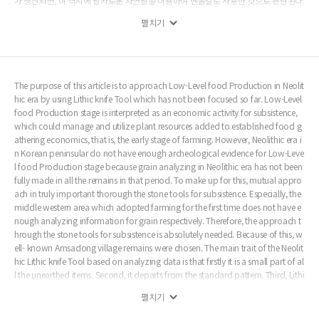
가 생산되면, 이 격지에 날카로운 자연날을 이용하여 뗀돌칼로 사용한 것으로 판단된다.
이와 같은 특징은 한반도 뗀돌칼 출토 유적에서 공통적으로 확인할 수 있다. 넷째, 신석
펼치기
기시대 뗀돌칼은 충적지 유적을 중심으로 출토되며, 후기로 갈수록 출토 유적이 늘어난
다. 다섯째, 곡물이 출토되는 충적지 유적에는 뗀돌칼이 빠짐없이 출토되고 있다. 이와
같은 출토상황은 신석기시대 후기로 갈수록 유적에서 식물자원 이용이 늘어가고 있으
며, 뗀돌칼을 식물의 수확구로 사용한 유적도 같이 늘어가고 있는 것을 알 수 있게 한다.
곡물 분석 자료가 확보되지 않아 단언 할 수는 없지만 현재까지 암사동 유적은 신석기시
The purpose of this article is to approach Low-Level food Production in Neolit
대 뗀돌칼 출토가 가장 많은 유적으로 뗀돌칼을 이용하여 식물자원을 수확하였음을 보
hic era by using Lithic knife Tool which has not been focused so far. Low-Level
여주는 유적으로기존 여러 생업활동 가운데 식물자원의 관리와 이용도 비교적 활발히
food Production stage is interpreted as an economic activity for subsistence,
이루어진 유적으로 평가 할수 있다. 이는 농경사회로 인식되는 청동기시대에 식물 수확
which could manage and utilize plant resources added to established food g
을 위한 정형화된 반달돌칼이 전용 도구로사용되었던 것과 달리, 저차원 식량생산 단계
athering economics, that is, the early stage of farming. However, Neolithic era i
인 신석기시대 암사동 유적에서는 식물 수확을 위한도구를 전용도구로 사용되지 않았
n Korean peninsular do not have enough archeological evidence for Low-Leve
던 것으로 볼 수 있다. 대신 대형도구를 제작하는 과정에서 날카로운 자연날이 있는 너
l food Production stage because grain analyzing in Neolithic era has not been
비 격지가 생산되면 식물 자원을 수확하는데 그때그때 사용한 것으로 판단할 수 있다.
fully made in all the remains in that period. To make up for this, mutual appro
ach in truly important thorough the stone tools for subsistence. Especially, the
middle western area which adopted farming for the first time does not have e
nough analyzing information for grain respectively. Therefore, the approach t
hrough the stone tools for subsistence is absolutely needed. Because of this, w
ell- known Amsadong village remains were chosen. The main trait of the Neolit
hic Lithic knife Tool based on analyzing data is that firstly it is a small part of al
l the unearthed items. Second, it departs from the standard pattern. Third, Lithi
c knife Tool is likely to be produced during by using width flake in the process
펼치기
of making a large-scale item rather than is made through a systematic process.
Lithic knife Tool is likely to be made with natural sharp blade from width flake.