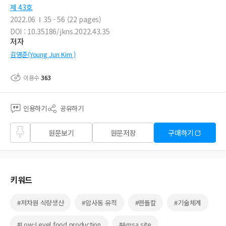
제 43호
2022.06
35 - 56 (22 pages)
DOI : 10.35186/jkns.2022.43.35
저자
김영준(Young Jun Kim )
이용수
363
인용하기
공유하기
즐겨
원문보기
원문저장
구매하기
찾기
키워드
#저차원 식량생산
#암사동 유적
#뗀돌칼
#기술체계
#Low-Level food production
#Amsa site