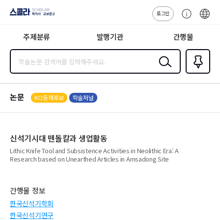
로그인
스콜라
고
ENG
SCHOLAR 학
객
지사·교보문고
주제분류
발행기관
간행물
센
터
검색
즐겨찾
기
0
논문
KCI등재후보
학술저널
신석기시대 뗀돌칼과 생업활동
Lithic Knife Tool and Subsistence Activities in Neolithic Era: A
Research based on Unearthed Articles in Amsadong Site
간행물 정보
한국신석기학회
한국신석기연구