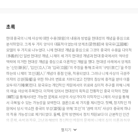
초록
현대 중국의 니체 사상에 대한 수용(受容)의 내용과 방법을 현대성의 개념을 중심으로
분석하였다. 크게 두 가지 양식이 대표적이었는데 양계초(梁啓超)와 왕국유(王國維)
모델의 두 가지로 나누었다. 니체 현대성 개념을 중심으로 그것의 중국의 수용을 다의적
(多義的)인 일반 현대성 개념, 니체의 세 가지 현대성 개념과 현대 중국에서의 역사성
맥락에 의거한 현대성 개념을 중심으로 이론적인 개괄을 했다. 현대성 사례에서 양계초
는 ‘신민(新民)’, ‘입인(立人)’과 ‘입국(立國)’의 주장을 통해 조국의 ‘구망(救亡)’을 주장
하는데 니체의 ‘초인(超人)’ 개념이 중점 인용, 적용되었다. 그러나 니체 사상이 극권주
의자의 강권(强權)을 위한 하나의 변호로 치부되었고 전쟁의 참상에 충격을 받아 이를
모두 타기(唾棄)한다. 왕국유는 개인적인 차원에서의 위로와 심미적 추구를 위해 니체
의 예술 사상에 주목한다. 미학에 있어서 현대성의 획득은 전통적인 중국 미학의 전형
(轉形)을 통해서야만 가능한 문제로 서양의 사상가이자 미학자인 니체의 사상을 통해
서 극복될 수 있는 가능성을 모색한다. 결론으로 세 가지를 제시한다. 첫째, 정치적인 차
원에서 당시 약소한 중국의 부강(富强)을 위해 ‘초인’의 ‘권력 의지’ 사상이 중국에 하나
의 적용 가능성으로 제기되었다. 둘째, 문학 방면에서 정치 차원보다 더 근본적인 인간
의 문제, 속박과 자유, 고난과 해방의 정신적인 차원의 문제에 니체의 심미 이론과 허무
주의, 그리고 가치의 전면 재평가 사상이 조명을 받았다. 셋째, 니체의 20세기 현대 중국
펼치기
에 대한 의미는 특수한 정신과 문화의 문제로 환원된다.