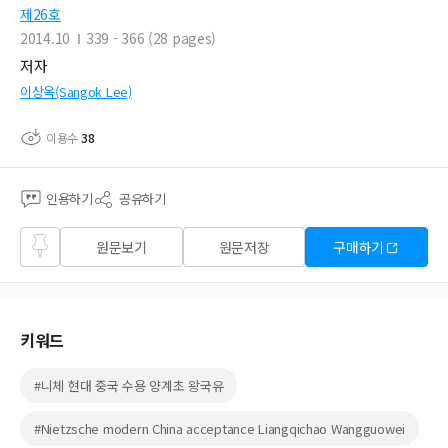
제26호
2014.10
339 - 366 (28 pages)
저자
이상옥(Sangok Lee)
이용수
38
인용하기
공유하기
즐겨
원문보기
원문저장
구매하기
찾기
키워드
#니체 현대 중국 수용 양계초 왕국유
#Nietzsche modern China acceptance Liangqichao Wangguowei