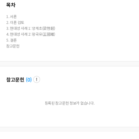
lts of area`s specific characteristics in the spirits and cultures.
목차
1. 서론
2. 이론 검토
3. 현대성 사례 1: 양계초(梁啓超)
4. 현대성 사례 2: 왕국유(王國維)
5. 결론
참고문헌
참고문헌
(
0
)
등록된 참고문헌 정보가 없습니다.