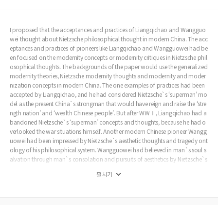
I proposed that the acceptances and practices of Liangqichao and Wangguo
wei thought about Nietzsche philosophical thought in modern China. The acc
eptances and practices of pioneers like Liangqichao and Wangguowei had be
en focused on the modernity concepts or modernity critiques in Nietzsche phil
osophical thoughts. The backgrounds of the paper would use the generalized
modernity theories, Nietzsche modernity thoughts and modernity and moder
nization concepts in modern China. The one examples of practices had been
accepted by Liangqichao, and he had considered Nietzsche`s ‘superman’ mo
del as the present China`s strongman that would have reign and raise the ‘stre
ngth nation’ and ‘wealth Chinese people’. But after WWⅠ, Liangqichao had a
bandoned Nietzsche`s ‘superman’ concepts and thoughts, because he had o
verlooked the war situations himself. Another modern Chinese pioneer Wangg
uowei had been impressed by Nietzsche`s aesthetic thoughts and tragedy ont
ology of his philosophical system. Wangguowei had believed in man`s soul s
alvation through man`s consolation and pursuits of aesthetics by Nietzsche`s
beauty standards. In the conclusion, I Would suggest that first, it would be the
펼치기
possibilities of ‘superman’ concepts being accepted and practiced in the politi
cal thought perspective, second, it also would be the vulnerability as the salvat
ion and consolation of Nietzsche`s aesthetic thoughts or concepts being acce
pted and practiced in the literary perspective, and third, it would been the con
clusion that Nietzsche`s meanings in the 20th century China history be the resu