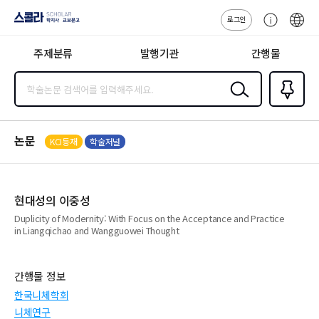
로그인
스콜라
고
ENG
SCHOLAR 학
객
지사·교보문고
주제분류
발행기관
간행물
센
터
검색
즐겨찾
기
0
논문
KCI등재
학술저널
현대성의 이중성
Duplicity of Modernity: With Focus on the Acceptance and Practice
in Liangqichao and Wangguowei Thought
간행물 정보
한국니체학회
니체연구