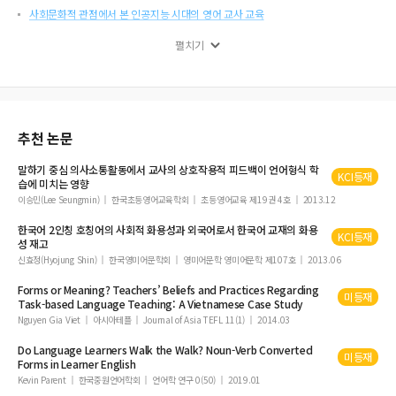
사회문화적 관점에서 본 인공지능 시대의 영어 교사 교육
The Korean Coronavirus Corpus: A Large-Scale Analysis Using Computation
펼치기
al Skills
외국인 학부생의 학업 수행 한국어 능력 진단 평가 기초 연구
추천 논문
말하기 중심 의사소통활동에서 교사의 상호작용적 피드백이 언어형식 학
KCI등재
습에 미치는 영향
이승민(Lee Seungmin)
한국초등영어교육학회
초등영어교육 제19권 4호
2013.12
한국어 2인칭 호칭어의 사회적 화용성과 외국어로서 한국어 교재의 화용
KCI등재
성 재고
신효정(Hyojung Shin)
한국영미어문학회
영미어문학 영미어문학 제107호
2013.06
Forms
or Meaning? Teachers’ Beliefs and Practices Regarding
미등재
Task-based
Language
Teaching: A Vietnamese Case Study
Nguyen Gia Viet
아시아테플
Journal of Asia TEFL 11(1)
2014.03
Do
Language
Learners Walk the Walk? Noun-Verb Converted
미등재
Forms
in Learner English
Kevin Parent
한국중원언어학회
언어학 연구 0(50)
2019.01