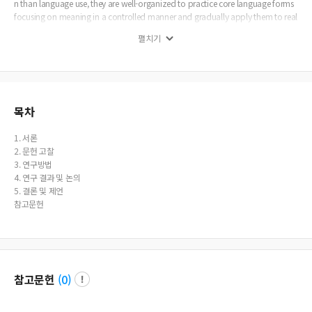
n than language use, they are well-organized to practice core language forms
focusing on meaning in a controlled manner and gradually apply them to real
life situations.
펼치기
목차
1. 서론
2. 문헌 고찰
3. 연구방법
4. 연구 결과 및 논의
5. 결론 및 제언
참고문헌
참고문헌
(
0
)