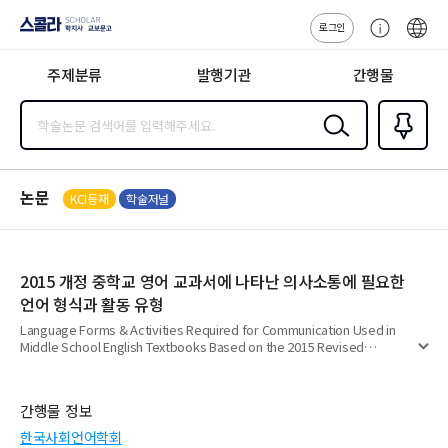
로그인
스콜라
고
ENG
SCHOLAR 학
객
지사·교보문고
주제분류
발행기관
간행물
센
터
검색
즐겨찾
기
0
논문
KCI등재
학술저널
2015 개정 중학교 영어 교과서에 나타난 의사소통에 필요한
언어 형식과 활동 유형
Language Forms & Activities Required for Communication Used in
Middle School English Textbooks Based on the 2015 Revised
펼
National Curriculum
치
기
간행물 정보
한국사회언어학회