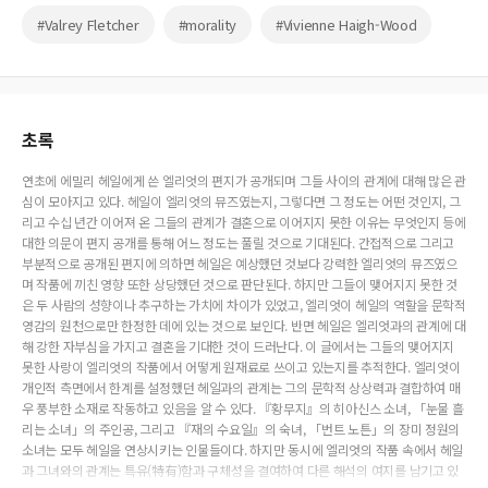
#Valrey Fletcher
#morality
#Vivienne Haigh-Wood
초록
연초에 에밀리 헤일에게 쓴 엘리엇의 편지가 공개되며 그들 사이의 관계에 대해 많은 관
심이 모아지고 있다. 헤일이 엘리엇의 뮤즈였는지, 그렇다면 그 정도는 어떤 것인지, 그
리고 수십 년간 이어져 온 그들의 관계가 결혼으로 이어지지 못한 이유는 무엇인지 등에
대한 의문이 편지 공개를 통해 어느 정도는 풀릴 것으로 기대된다. 간접적으로 그리고
부분적으로 공개된 편지에 의하면 헤일은 예상했던 것보다 강력한 엘리엇의 뮤즈였으
며 작품에 끼친 영향 또한 상당했던 것으로 판단된다. 하지만 그들이 맺어지지 못한 것
은 두 사람의 성향이나 추구하는 가치에 차이가 있었고, 엘리엇이 헤일의 역할을 문학적
영감의 원천으로만 한정한 데에 있는 것으로 보인다. 반면 헤일은 엘리엇과의 관계에 대
해 강한 자부심을 가지고 결혼을 기대한 것이 드러난다. 이 글에서는 그들의 맺어지지
못한 사랑이 엘리엇의 작품에서 어떻게 원재료로 쓰이고 있는지를 추적한다. 엘리엇이
개인적 측면에서 한계를 설정했던 헤일과의 관계는 그의 문학적 상상력과 결합하여 매
우 풍부한 소재로 작동하고 있음을 알 수 있다. 『황무지』의 히아신스 소녀, 「눈물 흘
리는 소녀」의 주인공, 그리고 『재의 수요일』의 숙녀, 「번트 노튼」의 장미 정원의
소녀는 모두 헤일을 연상시키는 인물들이다. 하지만 동시에 엘리엇의 작품 속에서 헤일
과 그녀와의 관계는 특유(特有)함과 구체성을 결여하여 다른 해석의 여지를 남기고 있