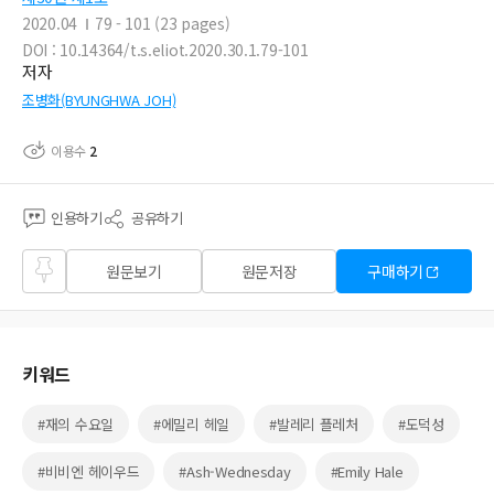
2020.04
79 - 101 (23 pages)
DOI : 10.14364/t.s.eliot.2020.30.1.79-101
저자
조병화(BYUNGHWA JOH)
이용수
2
인용하기
공유하기
즐겨
원문보기
원문저장
구매하기
찾기
키워드
#재의 수요일
#에밀리 헤일
#발레리 플레처
#도덕성
#비비엔 헤이우드
#Ash-Wednesday
#Emily Hale