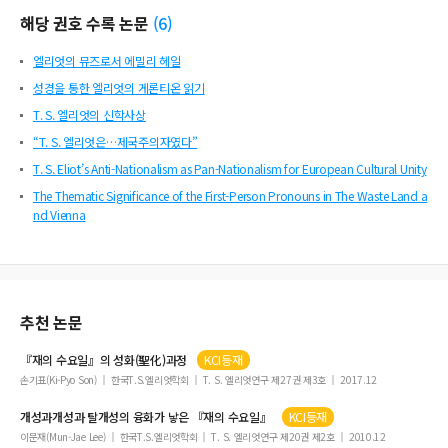
해당 권호 수록 논문
(
6
)
엘리엇의 뮤즈로서 에밀리 헤일
성경을 통한 엘리엇의 게론티온 읽기
T. S. 엘리엇의 신학사상
“T. S. 엘리엇은…제국주의자였다”
T. S. Eliot’s Anti-Nationalism as Pan-Nationalism for European Cultural Unity
The Thematic Significance of the First-Person Pronouns in The Waste Land a
nd Vienna
추천 논문
『
재의
수요일
』의 성화(聖化)과정
KCI등재
손기표(Ki-Pyo Son)
한국T.S.엘리엇학회
T. S. 엘리엇연구 제27권 제3호
2017.12
개성과개성과 탈개성의 융화가 낳은 『
재의
수요일
』
KCI등재
이문재(Mun-Jae Lee)
한국T.S.엘리엇학회
T. S. 엘리엇연구 제20권 제2호
2010.12