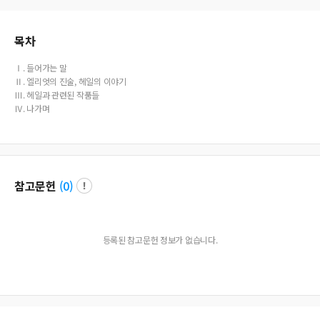
perspective that Hale worked as a muse, quite influential but manipulated for
his literary purposes.
목차
Ⅰ. 들어가는 말
Ⅱ. 엘리엇의 진술, 헤일의 이야기
Ⅲ. 헤일과 관련된 작품들
Ⅳ. 나가며
참고문헌
(
0
)
등록된 참고문헌 정보가 없습니다.