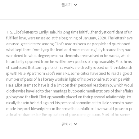
다.
펼치기
T. S. Eliot’s letters to Emily Hale, his long-time faithful friend yet confidant of un
fulfilled love, were unsealed at the beginning of January, 2020. The letters have
aroused great interest among Eliot’s readers because people had questioned
what kept them from tying the knot and more meaningfully because they had
wondered to what degree personal elements are involved in his works, which
he ardently opposed from his well known poetics of impersonality. Eliot hims
elf confessed that some parts of his works are directly rooted on the relationsh
ip with Hale. Apart from Eliot’s remarks, some critics have tried to read a good
number of parts of his literary works in light of his personal relationships with
Hale. Eliot seems to have laid a limit on their personal relationship, which woul
d otherwise have led to their marriage but poetic manifestations of their affairs
go beyond the limit Eliot apparently placed on their personal relationship. Iro
nically the rein he held against his personal commitment to Hale seems to have
made the poet literarily freer in the sense that unfulfilled love would pose no pr
actical hindrances for the operation of poetic imagination. Most of his scenes
are not directly matchable with his biographical experiences with Hale from th
펼치기
e Hyacinth Garden scene in The Waste Land to that of the Rose Garden in “Bur
nt Norton.” This writing is an attempt to read some parts of Eliot’s works from
a new understanding after the opening of Eliot’s letters to Emily Hale from the