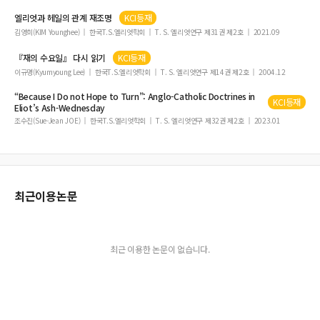
엘리엇과 헤일의 관계 재조명
KCI등재
김영희(KIM Younghee)
한국T.S.엘리엇학회
T. S. 엘리엇연구 제31권 제2호
2021.09
『
재의
수요일
』 다시 읽기
KCI등재
이규명(Kyumyoung Lee)
한국T.S.엘리엇학회
T. S. 엘리엇연구 제14권 제2호
2004.12
“Because I Do not Hope to Turn”: Anglo-Catholic Doctrines in
KCI등재
Eliot’s Ash-Wednesday
조수진(Sue-Jean JOE)
한국T.S.엘리엇학회
T. S. 엘리엇연구 제32권 제2호
2023.01
최근이용논문
최근 이용한 논문이 없습니다.