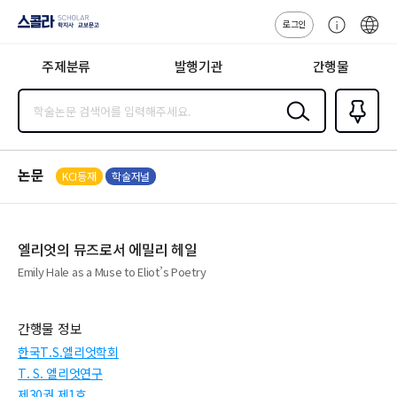
로그인
스콜라
고
ENG
SCHOLAR 학
객
지사·교보문고
주제분류
발행기관
간행물
센
터
검색
즐겨찾
기
0
논문
KCI등재
학술저널
엘리엇의 뮤즈로서 에밀리 헤일
Emily Hale as a Muse to Eliot’s Poetry
간행물 정보
한국T.S.엘리엇학회
T. S. 엘리엇연구
제30권 제1호