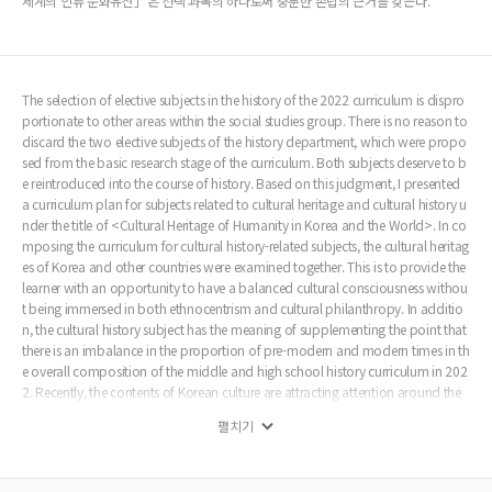
세계의 인류 문화유산」은 선택 과목의 하나로써 충분한 존립의 근거를 갖는다.
The selection of elective subjects in the history of the 2022 curriculum is dispro
portionate to other areas within the social studies group. There is no reason to
discard the two elective subjects of the history department, which were propo
sed from the basic research stage of the curriculum. Both subjects deserve to b
e reintroduced into the course of history. Based on this judgment, I presented
a curriculum plan for subjects related to cultural heritage and cultural history u
nder the title of <Cultural Heritage of Humanity in Korea and the World>. In co
mposing the curriculum for cultural history-related subjects, the cultural heritag
es of Korea and other countries were examined together. This is to provide the
learner with an opportunity to have a balanced cultural consciousness withou
t being immersed in both ethnocentrism and cultural philanthropy. In additio
n, the cultural history subject has the meaning of supplementing the point that
there is an imbalance in the proportion of pre-modern and modern times in th
e overall composition of the middle and high school history curriculum in 202
2. Recently, the contents of Korean culture are attracting attention around the
world. In this current trend, it should be avoided from flowing into vague self-
펼치기
culturalism or cultural philanthropy without the opportunity for our youth to
properly know about Korea's cultural heritage, the source of such cultural pros
perity.