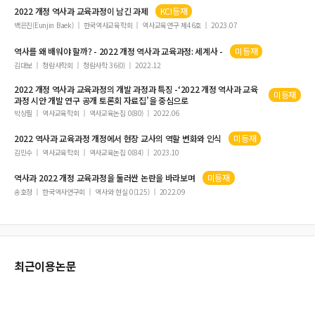
2022
개정
역사과
교육과정
이 남긴
과
제
KCI등재
백은진(Eunjin Baek)
한국역사교육학회
역사교육연구 제46호
2023.07
역사
를 왜 배워야 할까? -
2022
개정
역사과
교육과정
: 세계사 -
미등재
김대보
청람사학회
청람사학 36(0)
2022.12
2022
개정
역사과
교육과정
의 개발
과정과
특징 -‘
2022
개정
역사과
교육
미등재
과정
시안 개발 연구 공개 토론회 자료집’을 중심으로
박상필
역사교육학회
역사교육논집 0(80)
2022.06
2022
역사과
교육과정
개정에서 현장 교사의 역할 변화와 인식
미등재
김민수
역사교육학회
역사교육논집 0(84)
2023.10
역사과
2022
개정
교육과정
을 둘러싼 논란을 바라보며
미등재
송호정
한국역사연구회
역사와 현실 0(125)
2022.09
최근이용논문