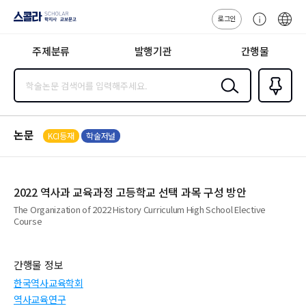
로그인
스콜라
고
ENG
SCHOLAR 학
객
지사·교보문고
주제분류
발행기관
간행물
센
터
검색
즐겨찾
기
0
논문
KCI등재
학술저널
2022 역사과 교육과정 고등학교 선택 과목 구성 방안
The Organization of 2022 History Curriculum High School Elective
Course
간행물 정보
한국역사교육학회
역사교육연구