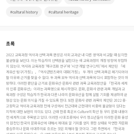
#cultural history
#cultural heritage
초록
2022 교육과정 역사과 선택 과목 편성은 사회 교과군 내 다른 영역과 비교할 때 심각한
불균형을 보인다. 이는 학습자의 선택권을 넓힌다는 새 교육과정의 개정 방향에 부합하
지 않는다. 역사과 교육과정 ‘재구조화 연구’와 ‘시안 개발 연구(1차)’에서 제안된 「세
계유산 탐구(가칭)」, 「역사콘텐츠와의 대화(가칭)」 두 개의 선택 과목은 폐기되어야
할 이유와 근거를 찾을 수 없다. 두 과목 모두 역사과 선택 과목에 다시 포함하는 것이 마
땅하다. 이러한 판단을 근거로 문화유산·문화사 관련 과목 교육과정안을 「한국과 세계
의 인류 문화유산」이라는 과목명으로 제시하였다. 문화, 문화사 관련 과목 개설과 교
육과정 구성은 학습자가 한국과 다른 나라의 문화유산을 함께 살필 기회를 제공하여 균
형감 있는 문화 의식을 가질 수 있도록 한다. 또한 문화사 관련 과목의 제안은 2022 중·
고등학교 역사과 교육과정 전체 구성에서 전근대와 근현대의 비중에 불균형이 있다는
지적에 대한 보완의 의미도 있다. 근래 한류 혹은 K-Culture의 확산 등 우리 문화 내용이
전 세계적으로 주목받고 있다. 이러한 시대 조류에서 우리 청소년들이 이러한 문화 융성
의 원천인 한국의 문화유산에 대해서 제대로 알 기회를 얻지 못한 상태로 막연한 자문화
중심주의나 문화 사대주의로 흐르는 것은 피해야 할 것이다. 그런 측면에서 「한국과