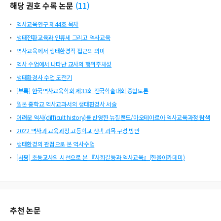
해당 권호 수록 논문
(
11
)
역사교육연구 제44호 목차
생태전환교육과 인류세 그리고 역사교육
역사교육에서 생태환경적 접근의 의미
역사 수업에서 나타난 교사의 행위주체성
생태환경사 수업 도전기
[부록] 한국역사교육학회 제33회 전국학술대회 종합토론
일본 중학교 역사교과서의 생태환경사 서술
어려운 역사(difficult history)를 반영한 뉴질랜드/아오테아로아 역사교육과정 탐색
2022 역사과 교육과정 고등학교 선택 과목 구성 방안
생태환경의 관점으로 본 역사수업
[서평] 초등교사의 시선으로 본 『사회갈등과 역사교육』(한울아카데미)
추천 논문