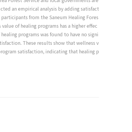
Korea Forest Service and local governments are
cted an empirical analysis by adding satisfact
311 participants from the Saneum Healing Fores
s value of healing programs has a higher effec
of healing programs was found to have no signi
atisfaction. These results show that wellness v
program satisfaction, indicating that healing p