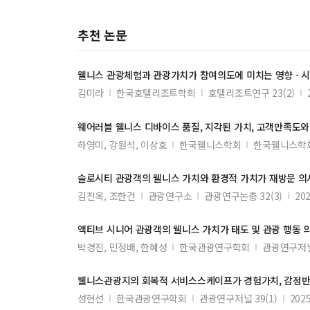
추천 논문
웰니스
관광체험과 관광
가치
가 참여의도에 미치는 영향 - 
김미라
한국호텔리조트학회
호텔리조트연구 23(2)
웨어러블
웰니스
디바이스 품질, 지각된
가치
, 고객만족도와
하영미, 강원석, 이상호
한국웰니스학회
한국웰니스학회지
슬로시티 관광객의
웰니스
가치
와 환경적
가치
가 재방문 의
김진옥, 조한건
관광연구소
관광연구논총 32(3)
202
액티브 시니어 관광객의
웰니스
가치
가 태도 및 관광 행동
박경진, 민정배, 한혜성
한국관광연구학회
관광연구저널 
웰니스
관광지의 회복적 서비스스케이프가 경험
가치
, 감정
성현선
한국관광연구학회
관광연구저널 39(1)
2025