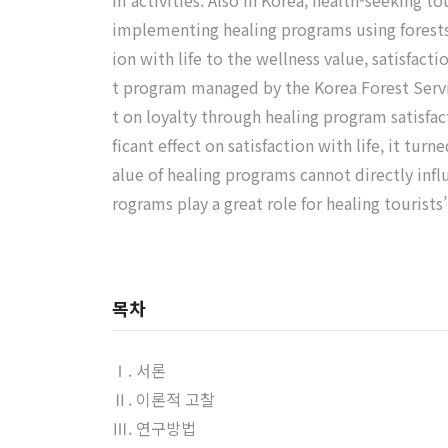
m activities. Also in Korea, health-seeking t
implementing healing programs using forests. 
ion with life to the wellness value, satisfac
t program managed by the Korea Forest Service
t on loyalty through healing program satisfac
ficant effect on satisfaction with life, it tu
alue of healing programs cannot directly influ
rograms play a great role for healing tourists’ 
목차
Ⅰ. 서론
Ⅱ. 이론적 고찰
Ⅲ. 연구방법