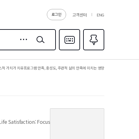
로그인
고객센터
ENG
상세
검색
검색
다국어입력
즐겨찾기
0
적 가치가 치유프로그램 만족, 충성도, 주관적 삶의 만족에 미치는 영향
커
버
ife Satisfaction: Focusing on the
이
미
지
없