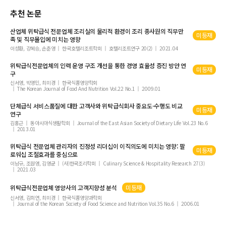
추천 논문
산업체
위탁급식
전문업체 조리실의 물리적 환경이 조리 종사원의 직무만
미등재
족 및 직무몰입에 미치는 영향
이성환, 강혜승, 손춘영
한국호텔리조트학회
호텔리조트연구 20(2)
2021.04
위탁급식
전문업체의 인력 운영 구조 개선을 통한 경영 효율성 증진 방안 연
미등재
구
신서영, 박영민, 최미경
한국식품영양학회
The Korean Journal of Food And Nutrition Vol.22 No.1
2009.01
단체
급식
서비스품질에 대한 고객사와
위탁급식
회사 중요도-수행도 비교
미등재
연구
김홍근
동아시아식생활학회
Journal of the East Asian Society of Dietary Life Vol.23 No.6
2013.01
위탁급식
전문업체 관리자의 진정성 리더십이 이직의도에 미치는 영향: 팔
미등재
로워십 조절효과를 중심으로
이남규, 조원영, 김영균
(사)한국조리학회
Culinary Science & Hospitality Research 27(3)
2021.03
위탁급식
전문업체 영양사의 고객지향성 분석
미등재
신서영, 김희연, 최미경
한국식품영양과학회
Journal of the Korean Society of Food Science and Nutrition Vol.35 No.6
2006.01