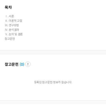
used as basic data for establishing a management strategy to induce revisits to
in-company contract food service.
목차
Ⅰ. 서론
Ⅱ. 이론적 고찰
Ⅲ. 연구방법
Ⅳ. 분석결과
Ⅴ. 논의 및 결론
참고문헌
참고문헌
(
0
)
등록된 참고문헌 정보가 없습니다.