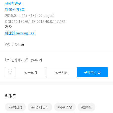
관광학연구
제40권 제8호
2016.09
117 - 136 (20 pages)
DOI : 10.17086/JTS.2016.40.8.117.136
저자
이진용(Jinyoung Lee)
이용수
19
인용하기
공유하기
즐겨
원문보기
원문저장
구매하기
찾기
키워드
#위탁급식
#사업체 급식
#외부 식당
#만족도