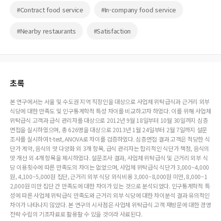
#Contract food service
#In-company food service
#Nearby restaurants
#Satisfaction
초록
본 연구에서는 서울 및 수도권 지역 직장인을 대상으로 사업체 위탁급식과 근거리 외부
식당에 대한 만족도 및 인구통계학적 특성 차이를 비교하고자 하였다. 이를 위해 사업체
위탁급식 고객과 급식 관리자를 대상으로 2012년 9월 18일부터 10월 30일까지 심층
면접을 실시하였으며, 총 626명을 대상으로 2013년 1월 24일부터 2월 7일까지 설문
조사를 실시하여 t-test, ANOVA로 차이를 검증하였다. 심층면접 결과 고객은 적당한 식
단가 계약, 음식의 맛 다양화 외 3개 항목, 급식 관리자는 합리적인 식단가 책정, 음식의
맛 개선 외 4개 항목을 제시하였다. 설문조사 결과, 사업체 위탁급식 및 근거리 외부 식
당 이용횟수에 따른 만족도의 차이는 없었으며, 사업체 위탁급식 식단가 3,000~4,000
원, 4,100~5,000원 집단, 근거리 외부 식당 외식비용 3,000~8,000원 미만, 8,000~1
2,000원 미만 집단 간 만족도에 대한 차이가 있는 것으로 분석되었다. 인구통계학적 특
성에 따른 사업체 위탁급식 만족도와 근거리 외부 식당에 대한 차이분석 결과 유의적인
차이가 나타나지 않았다. 본 연구의 시사점은 사업체 위탁급식 고객 재방문에 대한 경영
전략 수립의 기초자료로 활용할 수 있을 것이라 사료된다.