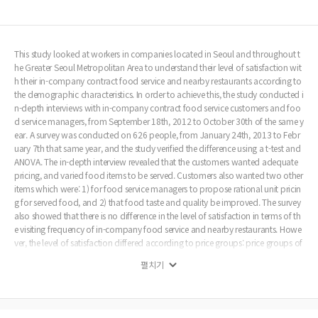
This study looked at workers in companies located in Seoul and throughout t
he Greater Seoul Metropolitan Area to understand their level of satisfaction wit
h their in-company contract food service and nearby restaurants according to
the demographic characteristics. In order to achieve this, the study conducted i
n-depth interviews with in-company contract food service customers and foo
d service managers, from September 18th, 2012 to October 30th of the same y
ear. A survey was conducted on 626 people, from January 24th, 2013 to Febr
uary 7th that same year, and the study verified the difference using a t-test and
ANOVA. The in-depth interview revealed that the customers wanted adequate
pricing, and varied food items to be served. Customers also wanted two other
items which were: 1) for food service managers to propose rational unit pricin
g for served food, and 2) that food taste and quality be improved. The survey
also showed that there is no difference in the level of satisfaction in terms of th
e visiting frequency of in-company food service and nearby restaurants. Howe
ver, the level of satisfaction differed according to price groups: price groups of
3,000~4,000won and 4,100~5,000won for in-company contract food service,
펼치기
and price groups of 3,000~8,000won and 8,000~12,000won for eating out at
nearby restaurants each showed different levels of satisfaction. There was also
a significant difference between food service and restaurant satisfaction level i
n terms of demographic characteristics. The results of the current study may be