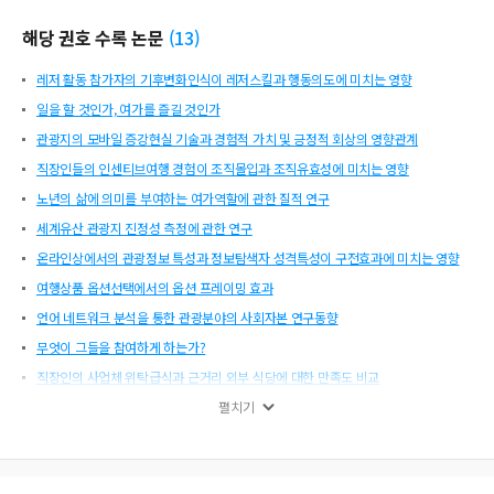
해당 권호 수록 논문
(
13
)
레저 활동 참가자의 기후변화인식이 레저스킬과 행동의도에 미치는 영향
일을 할 것인가, 여가를 즐길 것인가
관광지의 모바일 증강현실 기술과 경험적 가치 및 긍정적 회상의 영향관계
직장인들의 인센티브여행 경험이 조직몰입과 조직유효성에 미치는 영향
노년의 삶에 의미를 부여하는 여가역할에 관한 질적 연구
세계유산 관광지 진정성 측정에 관한 연구
온라인상에서의 관광정보 특성과 정보탐색자 성격특성이 구전효과에 미치는 영향
여행상품 옵션선택에서의 옵션 프레이밍 효과
언어 네트워크 분석을 통한 관광분야의 사회자본 연구동향
무엇이 그들을 참여하게 하는가?
직장인의 사업체 위탁급식과 근거리 외부 식당에 대한 만족도 비교
일본 복합리조트개발정책의 정책의제설정과정 분석
펼치기
[서평] 근대 문화생활 양식과 문화엘리트 계급의 형성