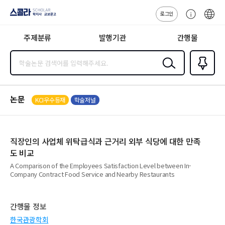
로그인
스콜라
고
ENG
SCHOLAR 학
객
지사·교보문고
주제분류
발행기관
간행물
센
터
검색
즐겨찾
기
0
논문
KCI우수등재
학술저널
직장인의 사업체 위탁급식과 근거리 외부 식당에 대한 만족
도 비교
A Comparison of the Employees Satisfaction Level between In-
Company Contract Food Service and Nearby Restaurants
간행물 정보
한국관광학회