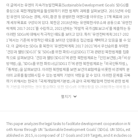
이 글에서는 유엔의 지속가능발전목표(Sustainable Development Goals: SDGs)를
중심으로 북한개발협력을 활성화하기 위한 법제적 과제를 살펴보았다. 2015년에 수립
된 유엔의 SDGs는 경제, 사회, 환경 등 광범위한 어젠다를 아우르는 17개 목표와 169
개 세부목표로 구성되어 있다. 북한은 2016년에는 유엔북한사무소와 공동으로 ‘유엔전
략계획 2017-2021’를 수립하고, 2021년에는 ‘자발적 국가검토보고서’를 제출하는 등
이러한 SDGs에 대해서 적극적인 태도를 보이고 있다. 특히 ‘유엔전략계획 2017-202
1’에서는 기존에 부정적인 태도를 보이던 인권중심 접근법을 채택하고 있음을 볼 수 있
다. 이 글에서는 SDGs 중 북한이 ‘유엔전략계획 2017-2021’에서 우선순위를 부여한
‘건강과 웰빙(SDG3)’ 및 ‘SDGs를 위한 파트너십(SDG17)’과 관련된 북한법제를 집중
적으로 살펴보았다. ‘건강과 웰빙(SDG3)’에 관한 북한법제로는 ｢인민보건법｣과 ｢비상
방역법｣을, ‘SDGs를 위한 파트너십(SDG17)’에 관한 북한법제로는 ｢외국인투자법｣,
｢통계법｣을 살펴보았다. 이러한 북한법제를 보면 보건의료협력을 비롯한 비경제적 분
야의 교류를 활성화시킬 수 있는 법제적 기반이 약함을 알 수 있다. 이러한 문제를 극복
하기 위해서는 한국의 ｢국제개발협력기본법｣과 같이 국제개발협력 전반에 관한 법제
적 기반을 마련하는 것이 필요하다. 또한 SDGs의 이행상황을 모니터링하는 데에 필수
적인 것이 ‘통계’인데, 현재 북한의 ｢통계법｣은 기밀성을 원칙으로 하고 있는 한계가 있
펼치기
다. 최소한 SDGs에 대해서는 통계를 공개할 수 있도록 근거규정을 둘 필요가 있다. 유
엔의 SDGs는 개도국과 선진국 모두에 적용되는 국제적인 규범이다. 즉, SDGs의 이행
은 북한뿐만 아니라 한국도 노력해야 할 영역이라고 할 수 있다. 이를 위해서는 한국의
｢지속가능발전 기본법｣과 ｢국제개발협력기본법｣ 간의 연계성을 강화할 필요가 있으
며, ｢국제개발협력기본법｣과 ｢남북교류협력에 관한 법률｣ 간의 연계성도 강화할 필요
This paper analyzes the legal tasks to facilitate development cooperation in N
가 있다. SDGs라는 국제규범을 이행하는 과정에서 남과 북이 각자의 법제개선을 위해
orth Korea through UN ‘Sustainable Development Goals’ (SDGs). UN SDGs, est
서 노력하고 이와 관련한 교류를 활성화하는 것은 장기적으로 평화통일의 기반을 마련
ablished in 2015, is composed of 17 Goals and 169 Targets, and it includes co