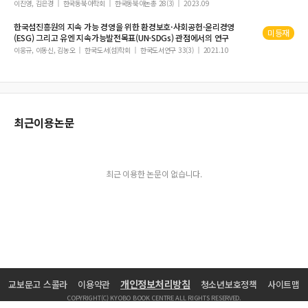
이진영, 김은경
한국동북아학회
한국동북아논총 28(3)
2023.09
한국섬진흥원의
지속
가능
경영을 위한 환경보호·사회공헌·윤리경영
미등재
(ESG) 그리고
유엔
지속가능발전목표
(UN-SDGs) 관점에서의 연구
이웅규, 이동신, 김농오
한국도서(섬)학회
한국도서연구 33(3)
2021.10
최근이용논문
최근 이용한 논문이 없습니다.
개인정보처리방침
교보문고 스콜라
이용약관
청소년보호정책
사이트맵
COPYRIGHT(C) KYOBO BOOK CENTRE ALL RIGHTS RESERVED.