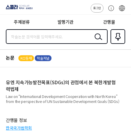
로그인
스콜라
고
ENG
SCHOLAR 학
객
지사·교보문고
주제분류
발행기관
간행물
센
터
검색
즐겨찾
기
0
논문
KCI등재
학술저널
유엔 지속가능발전목표(SDGs)의 관점에서 본 북한개발협
력법제
Law on “International Development Cooperation with North Korea”
from the perspective of UN Sustainable Development Goals (SDGs)
간행물 정보
한국국가법학회