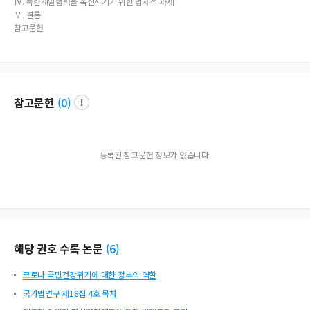
Ⅳ. 북한개발협력을 촉진시키기 위한 법제적 과제
evelopment Cooperation｣ & ｢Inter-Korean Exchange & Cooperation Act｣. In S
Ⅴ. 결론
DGs’ implementation, South & North Korea should make effort to improve ea
참고문헌
ch law and strengthen the cooperation in relation to this law. It will be meanin
gful to lay the foundation for peaceful unification of South & North Korea. In t
his process, we should see 1) South-North Korea cooperation law and 2) inter
national development cooperation law comprehensively.
참고문헌
(
0
)
등록된 참고문헌 정보가 없습니다.
해당 권호 수록 논문
(
6
)
코로나 국민건강위기에 대한 정부의 역할
국가법연구 제18집 4호 목차