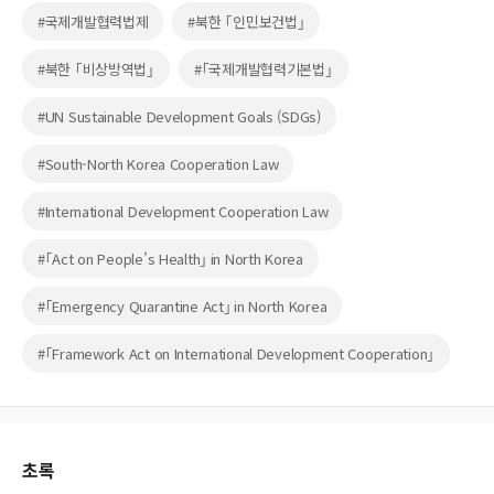
#국제개발협력법제
#북한 ｢인민보건법｣
#북한 ｢비상방역법｣
#｢국제개발협력기본법｣
#UN Sustainable Development Goals (SDGs)
#South-North Korea Cooperation Law
#International Development Cooperation Law
#｢Act on People’s Health｣ in North Korea
#｢Emergency Quarantine Act｣ in North Korea
#｢Framework Act on International Development Cooperation｣
초록