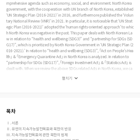
한다는 점에서 의미가 크다. 이 과정에서 남북교류협력법제와 국제개발협력법제를 통
mprehensive agenda such as economy, social, and environment. North Korea
합적으로 보는 것이 반드시 필요하다고 하겠다.
government, with the cooperation with UN branch of North Korea, established
‘UN Strategic Plan (2016-2021)’ in 2016, and furthermore published the ‘Volun
tary National Review (VNR)’ in 2021. In particular, it is noticeable that ‘UN Strat
egic Plan (2016-2021)’ adopted the ‘human rights-oriented approach’ to whic
h North Korea was negative in the past. This paper deals with North Korean La
w in relation to “health and wellbeing (SDG3)” and “partnership for SDGs (SD
G17)”, which is prioritized by North Korea Government in ‘UN Strategic Plan (2
016-2021).’ In relation to “health and wellbeing (SDG3)”, ｢Act on People’s Hea
lth｣ & ｢Emergency Quarantine Act｣ in North Korea is analyzed. In relation to
“partnership for SDGs (SDG17)”, ｢Foreign Investment Act｣ & ｢Statistics Act｣ is
dealt with. When we review the above SDGs related Acts in North Korea, we ca
n find lack of legal ground which can facilitate non-economic international de
펼치기
velopment cooperation in North Korea. To address this issue, it is necessary for
North Korea to adopt law which covers the international development cooper
ation comprehensively. North Korean ｢Statistics Act｣ stipulates that confidenti
ality in statistics is the norm, hence this Act hampers the use of statistics which is
indispensable in monitoring SDGs implementation. To facilitate SDGs, it is nec
essary to introduce legal ground for opening the SDGs’ related statistics. UN SD
목차
Gs is a international norm which applies both developing & developed countr
ies. Therefore, UN SDGs implementation is a task not only to North but also to
Ⅰ. 서론
South Korea. Therefore, it is necessary to strengthen the relationship between
Ⅱ. 유엔의 지속가능발전목표와 북한의 반응
｢Framework Act on Sustainable Development Act｣ & ｢Framework Act on Inter
Ⅲ. 지속가능발전목표에 관한 북한의 법제
national Development Cooperation｣, and ｢Framework Act on International D