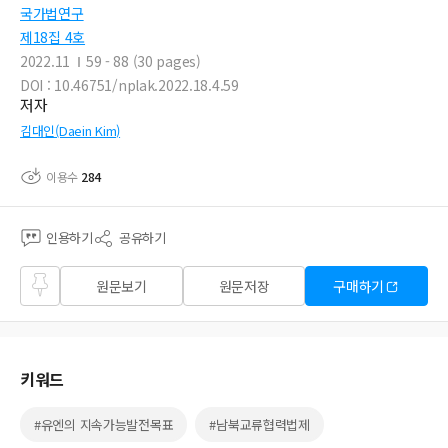
국가법연구
제18집 4호
2022.11
59 - 88 (30 pages)
DOI : 10.46751/nplak.2022.18.4.59
저자
김대인(Daein Kim)
이용수
284
인용하기
공유하기
즐겨
원문보기
원문저장
구매하기
찾기
키워드
#유엔의 지속가능발전목표
#남북교류협력법제